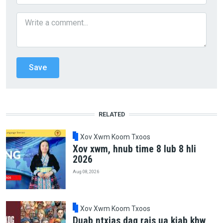
RELATED
Xov Xwm Koom Txoos
Xov xwm, hnub time 8 lub 8 hli
2026
Aug 08, 2026
Xov Xwm Koom Txoos
Duab ntxias dag rais ua kiab khw