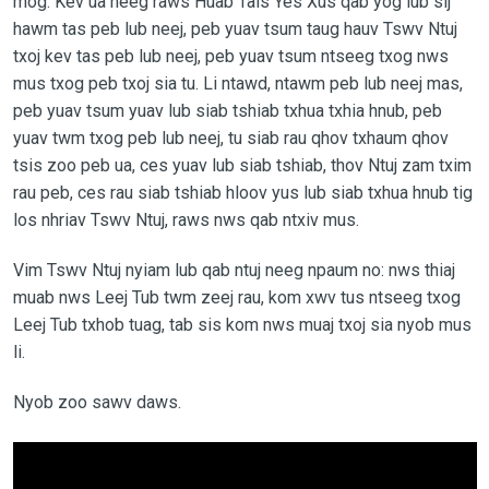
mog. Kev ua neeg raws Huab Tais Yes Xus qab yog lub sij
hawm tas peb lub neej, peb yuav tsum taug hauv Tswv Ntuj
txoj kev tas peb lub neej, peb yuav tsum ntseeg txog nws
mus txog peb txoj sia tu. Li ntawd, ntawm peb lub neej mas,
peb yuav tsum yuav lub siab tshiab txhua txhia hnub, peb
yuav twm txog peb lub neej, tu siab rau qhov txhaum qhov
tsis zoo peb ua, ces yuav lub siab tshiab, thov Ntuj zam txim
rau peb, ces rau siab tshiab hloov yus lub siab txhua hnub tig
los nhriav Tswv Ntuj, raws nws qab ntxiv mus.
Vim Tswv Ntuj nyiam lub qab ntuj neeg npaum no: nws thiaj
muab nws Leej Tub twm zeej rau, kom xwv tus ntseeg txog
Leej Tub txhob tuag, tab sis kom nws muaj txoj sia nyob mus
li.
Nyob zoo sawv daws.