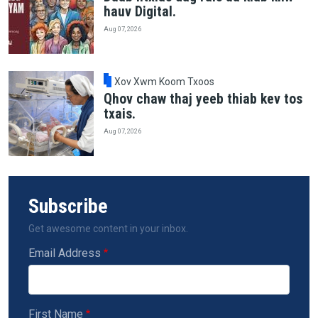
hauv Digital.
Aug 07, 2026
Xov Xwm Koom Txoos
Qhov chaw thaj yeeb thiab kev tos
txais.
Aug 07, 2026
Subscribe
Get awesome content in your inbox.
Email Address
First Name