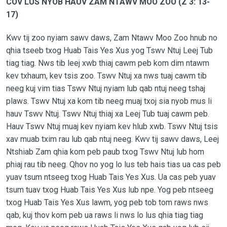
COV LUS NYOB HAUV ZAM NTAWV MOO ZOO (Z 3: 13-
17)
Kwv tij zoo nyiam sawv daws, Zam Ntawv Moo Zoo hnub no
qhia tseeb txog Huab Tais Yes Xus yog Tswv Ntuj Leej Tub
tiag tiag. Nws tib leej xwb thiaj cawm peb kom dim ntawm
kev txhaum, kev tsis zoo. Tswv Ntuj xa nws tuaj cawm tib
neeg kuj vim tias Tswv Ntuj nyiam lub qab ntuj neeg tshaj
plaws. Tswv Ntuj xa kom tib neeg muaj txoj sia nyob mus li
hauv Tswv Ntuj. Tswv Ntuj thiaj xa Leej Tub tuaj cawm peb.
Hauv Tswv Ntuj muaj kev nyiam kev hlub xwb. Tswv Ntuj tsis
xav muab txim rau lub qab ntuj neeg. Kwv tij sawv daws, Leej
Ntshiab Zam qhia kom peb paub txog Tswv Ntuj lub hom
phiaj rau tib neeg. Qhov no yog lo lus teb hais tias ua cas peb
yuav tsum ntseeg txog Huab Tais Yes Xus. Ua cas peb yuav
tsum tuav txog Huab Tais Yes Xus lub npe. Yog peb ntseeg
txog Huab Tais Yes Xus lawm, yog peb tob tom raws nws
qab, kuj thov kom peb ua raws li nws lo lus qhia tiag tiag