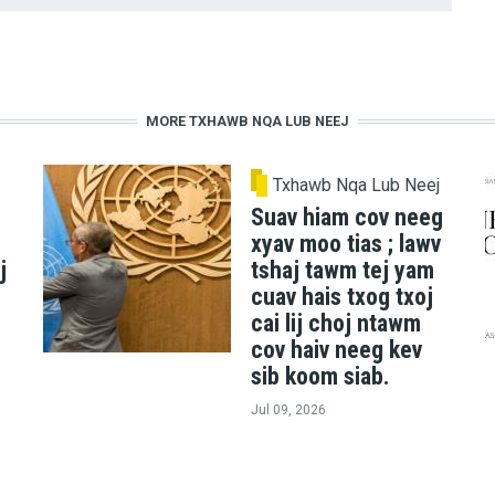
MORE TXHAWB NQA LUB NEEJ
Txhawb Nqa Lub Neej
Suav hiam cov neeg
xyav moo tias ; lawv
j
tshaj tawm tej yam
cuav hais txog txoj
cai lij choj ntawm
cov haiv neeg kev
sib koom siab.
Jul 09, 2026