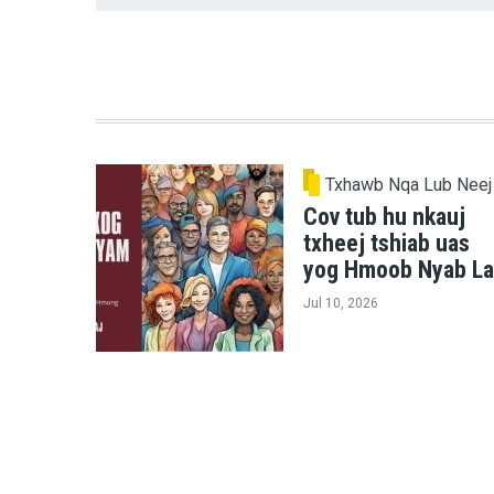
Txhawb Nqa Lub Neej
Cov tub hu nkauj
txheej tshiab uas
yog Hmoob Nyab La
Jul 10, 2026