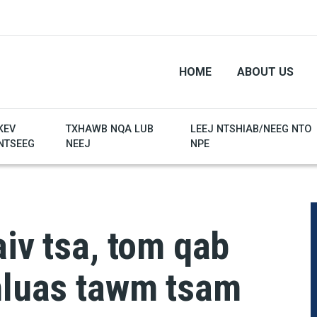
HOME
ABOUT US
KEV
TXHAWB NQA LUB
LEEJ NTSHIAB/NEEG NTO
NTSEEG
NEEJ
NPE
aiv tsa, tom qab
 hluas tawm tsam