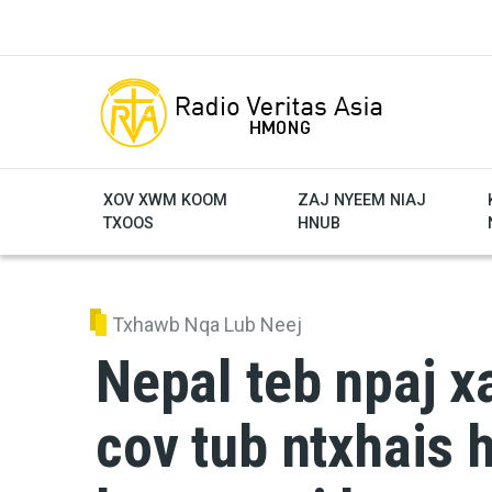
Skip to main content
XOV XWM KOOM
ZAJ NYEEM NIAJ
TXOOS
HNUB
Txhawb Nqa Lub Neej
Nepal teb npaj x
cov tub ntxhais