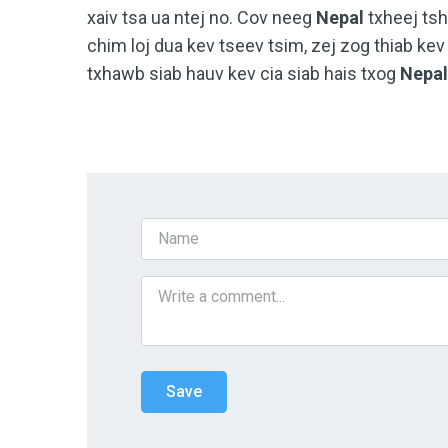
xaiv tsa ua ntej no. Cov neeg
Nepal
txheej tsh
chim loj dua kev tseev tsim, zej zog thiab kev
txhawb siab hauv kev cia siab hais txog
Nepal