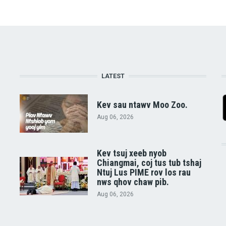
LATEST
Kev sau ntawv Moo Zoo.
Aug 06, 2026
Kev tsuj xeeb nyob
Chiangmai, coj tus tub tshaj
Ntuj Lus PIME rov los rau
nws qhov chaw pib.
Aug 06, 2026