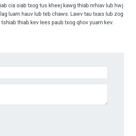
iab cia siab txog tus kheej kawg thiab nrhiav lub hwj
 lag luam hauv lub teb chaws. Lawv tau txais lub zog
tshiab thiab kev lees paub txog qhov yuam kev.