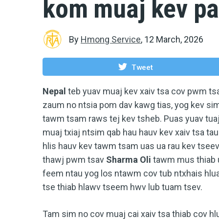
kom muaj kev pa
By
Hmong Service
,
12 March, 2026
Tweet
Nepal
teb yuav muaj kev xaiv tsa cov pwm tsav
zaum no ntsia pom dav kawg tias, yog kev sim
tawm tsam raws tej kev tsheb. Puas yuav tua
muaj txiaj ntsim qab hau hauv kev xaiv tsa ta
hlis hauv kev tawm tsam uas ua rau kev tseev
thawj pwm tsav
Sharma Oli
tawm mus thiab 
feem ntau yog los ntawm cov tub ntxhais hl
tse thiab hlawv tseem hwv lub tuam tsev.
Tam sim no cov muaj cai xaiv tsa thiab cov hl