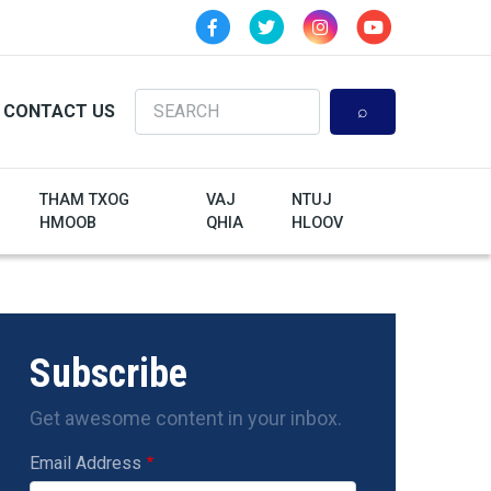
Search
CONTACT US
THAM TXOG
VAJ
NTUJ
HMOOB
QHIA
HLOOV
Subscribe
Get awesome content in your inbox.
Email Address