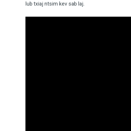
lub txiaj ntsim kev sab laj.