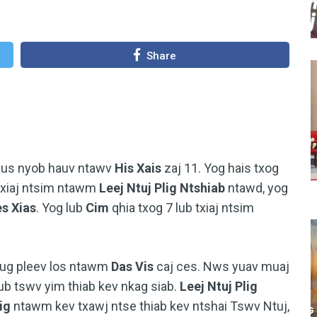
Share
aus nyob hauv ntawv
His Xais
zaj 11.
Yog hais txog
 txiaj ntsim ntawm
Leej Ntuj Plig Ntshiab
ntawd, yog
s Xias
. Yog lub
Cim
qhia txog 7 lub txiaj ntsim
raug pleev los ntawm
Das Vis
caj ces. Nws yuav muaj
b tswv yim thiab kev nkag siab.
Leej Ntuj Plig
ig
ntawm kev txawj ntse thiab kev ntshai Tswv Ntuj,