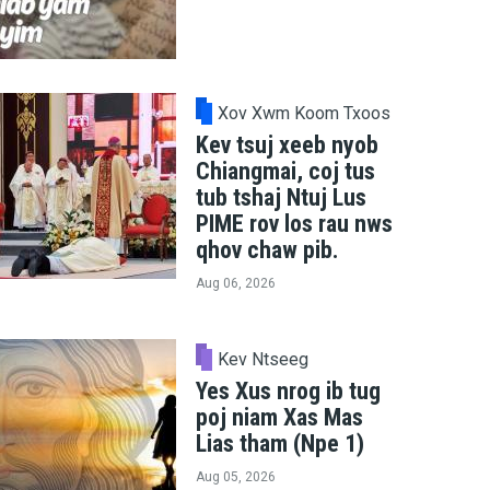
Xov Xwm Koom Txoos
Kev tsuj xeeb nyob
Chiangmai, coj tus
tub tshaj Ntuj Lus
PIME rov los rau nws
qhov chaw pib.
Aug 06, 2026
Kev Ntseeg
Yes Xus nrog ib tug
poj niam Xas Mas
Lias tham (Npe 1)
Aug 05, 2026