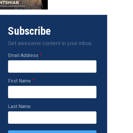
Subscribe
Get awesome content in your inbox.
Email Address
First Name
Last Name