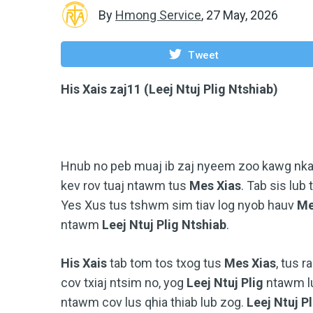
By
Hmong Service
,
27 May, 2026
Tweet
His Xais zaj11 (Leej Ntuj Plig Ntshiab)
Hnub no peb muaj ib zaj nyeem zoo kawg nk
kev rov tuaj ntawm tus
Mes Xias
. Tab sis lub
Yes Xus tus tshwm sim tiav log nyob hauv
Me
ntawm
Leej Ntuj Plig Ntshiab
.
His Xais
tab tom tos txog tus
Mes Xias
, tus 
cov txiaj ntsim no, yog
Leej Ntuj Plig
ntawm lu
ntawm cov lus qhia thiab lub zog.
Leej Ntuj Pl