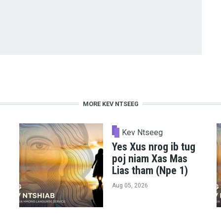
MORE KEV NTSEEG
Kev Ntseeg
Yes Xus nrog ib tug
poj niam Xas Mas
Lias tham (Npe 1)
Aug 05, 2026