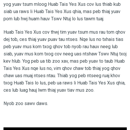
yog yuav tsum mloog Huab Tais Yes Xus cov lus thiab kub
siab ua raws li Huab Tais Yes Xus qhia, mas peb thiaj yuav
pom lub hwj huam hauv Tswv Ntuj lo lus tawm tuaj.
Huab Tais Yes Xus cov thwj tim yuav tsum mus rau tom qhov
dej tob, ces thiaj yuav puav tau ntses. Nqe lus no txhais tias
peb yuav mus kom txog qhov tob nyob rau hauv neeg lub
siab, yuav mus kom txog cov neeg uas ntshaw Tswv Ntuj txoj
kev hlub. Yog peb ua tib zoo xav, mas peb yuav to taub Huab
Tais Yes Xus nqe lus no, vim qhov chaw tob thiaj yog qhov
chaw uas muaj ntses ntau. Thiab yog peb ntseeg ruaj khov
txog Huab Tais lo lus, peb ua raws li Huab Tais Yes Xus qhia,
ces lub luag hauj lwm thiaj yuav tiav mus zoo.
Nyob zoo sawv daws.