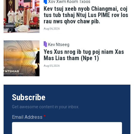
Xov Xwm Koom Txoos
Kev tsuj xeeb nyob Chiangmai, coj
tus tub tshaj Ntuj Lus PIME rov los
rau nws qhov chaw pib.
Aug 06, 2026
Kev Ntseeg
Yes Xus nrog ib tug poj niam Xas
Mas Lias tham (Npe 1)
Aug 05, 2026
Subscribe
Get awesome content in your inbox.
Email Address