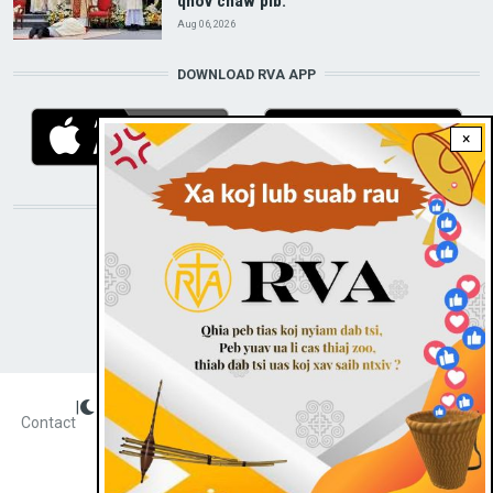
qhov chaw pib.
Aug 06, 2026
DOWNLOAD RVA APP
×
STAY CONNECTED WITH US!
|
Dark theme
FOOTER
Contact
Radio Veritas Asia © 2023