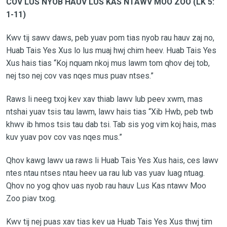
COV LUS NYOB HAUV LUS KAS NTAWV MOO ZOO (LK 5:
1-11)
Kwv tij sawv daws, peb yuav pom tias nyob rau hauv zaj no,
Huab Tais Yes Xus lo lus muaj hwj chim heev. Huab Tais Yes
Xus hais tias “Koj nquam nkoj mus lawm tom qhov dej tob,
nej tso nej cov vas nqes mus puav ntses.”
Raws li neeg txoj kev xav thiab lawv lub peev xwm, mas
ntshai yuav tsis tau lawm, lawv hais tias “Xib Hwb, peb twb
khwv ib hmos tsis tau dab tsi. Tab sis yog vim koj hais, mas
kuv yuav pov cov vas nqes mus.”
Qhov kawg lawv ua raws li Huab Tais Yes Xus hais, ces lawv
ntes ntau ntses ntau heev ua rau lub vas yuav luag ntuag.
Qhov no yog qhov uas nyob rau hauv Lus Kas ntawv Moo
Zoo piav txog.
Kwv tij nej puas xav tias kev ua Huab Tais Yes Xus thwj tim