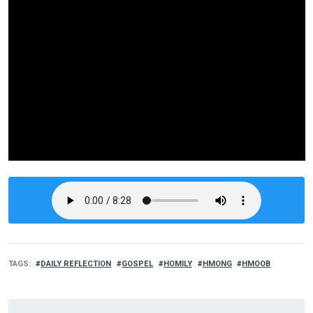
TAGS
DAILY REFLECTION
GOSPEL
HOMILY
HMONG
HMOOB