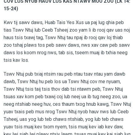
COV LUS NYOB HAUV LUS KAS NTAWV MOO ZOO (LK 14:
15-24)
Kwv tij sawv daws, Huab Tais Yes Xus ua paj lug qhia peb
tias Tswv Ntuj lub Ceeb Tsheej zoo yam li ib rooj qav uas noj
haus tsis txawj tag, Tswv Ntuj tau npaj ib rooj qav loj thiab
zoo tshaj plaws tos peb sawv daws, nws xav caw peb sawv
daws los koom nrog nws, tab sis, tseem muaj ib txhia neeg
tsis kav los.
Tswv Ntuj pub txiaj ntsim rau peb ntau tsav ntau yam dawb
dawb, Tswv Ntuj hu peb los ua Tswv Ntuj cov me nyuam,
Tswv Ntuj tsis taij tsis thov dab tsi ntawm peb, Tswv Ntuj
tsuas xav kom peb txawj coj lub neej ua ib tug neeg zoo, ua
neeg ntshiab neeg huv, ces thaum txog hnub kawg, Tswv Ntuj
yuav txais peb mus nrog Tswv Ntuj nyob hauv nws lub Ceeb
Tsheej, uas yog lub teb chaws ntshiab, yog lub teb chaws
yuav tsis muaj kev txom nyem, tsis muaj kev iab kev daw,
kev lwj siab lwj plawv ntxiv lawm, tsuas muaj kev kaj siab lug