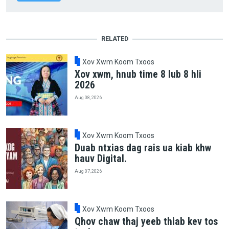
RELATED
Xov Xwm Koom Txoos
Xov xwm, hnub time 8 lub 8 hli
2026
Aug 08, 2026
Xov Xwm Koom Txoos
Duab ntxias dag rais ua kiab khw
hauv Digital.
Aug 07, 2026
Xov Xwm Koom Txoos
Qhov chaw thaj yeeb thiab kev tos