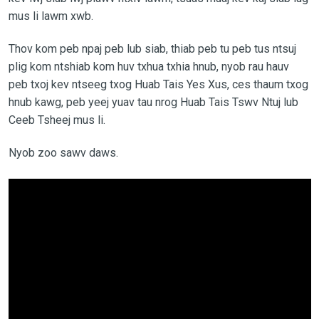
mus li lawm xwb.
Thov kom peb npaj peb lub siab, thiab peb tu peb tus ntsuj
plig kom ntshiab kom huv txhua txhia hnub, nyob rau hauv
peb txoj kev ntseeg txog Huab Tais Yes Xus, ces thaum txog
hnub kawg, peb yeej yuav tau nrog Huab Tais Tswv Ntuj lub
Ceeb Tsheej mus li.
Nyob zoo sawv daws.