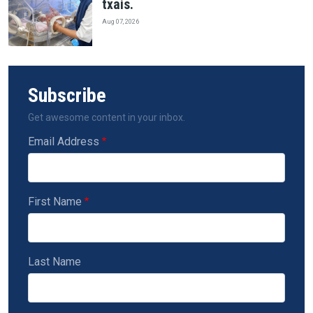
txais.
Aug 07, 2026
Subscribe
Get awesome content in your inbox.
Email Address
First Name
Last Name