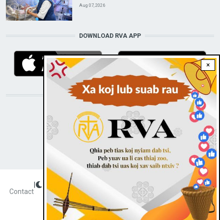
Aug 07, 2026
DOWNLOAD RVA APP
×
STAY CONNECTED WITH US!
|
Dark theme
FOOTER
Contact
Radio Veritas Asia © 2023