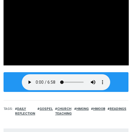
TAGS
DAILY
GOSPEL
CHURCH
HMONG
HMOOB
READINGS
REFLECTION
TEACHING