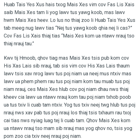
Huab Tais Yes Xus hais txog Mais Xes vim cov Fas Lis Xais
saib Mais Xes tam li yog lawv tus yawg koob, mas lawv
hwm Mais Xes heev. Lo lus no thiaj zoo li Huab Tais Yes Xus
tab meeg nug lawv tias “Nej tus yawg koob qhia nej li cas?”
Cov Fas Lis Xais thiaj tias “Mais Xes kom ua ntawv nrauj tso
thiaj nrauj tau.”
Kwv tij Hmoob, qhov tiag mas Mais Xes tsis pub kom cov
His Xas Lais sib nrauj, tab sis vim cov His Xas Lais thaum
lawv tsis xav nrog lawv tus poj niam ua neej mus ntxiv mas
lawv ua phem phem rau tus poj niam kom tau muab tus poj
niam nrauj, ces Mais Xes hlub cov poj niam dhau nws thiaj
kheev cia lawv ua ntawv nrauj kom tau poj niam txhob poob
ua tus txiv li cuab tam ntxiv. Yog tus txiv neej twg hlub tus poj
nrauj nws xav pab tus poj nrauj los thiaj tsis txhaum rau txoj
cai tias nws nyiag luag tej li cuab tam. Qhov Mais Xes kom
ua ntawv nrauj tso mam sib nrauj mas yog qhov no, tsis yog
pom zoo cia txiv neej nrauj poj niam.