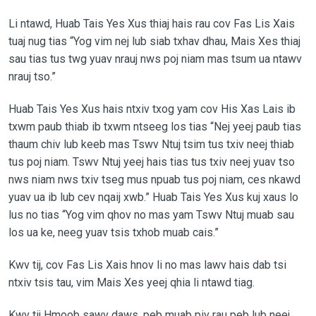
Li ntawd, Huab Tais Yes Xus thiaj hais rau cov Fas Lis Xais
tuaj nug tias “Yog vim nej lub siab txhav dhau, Mais Xes thiaj
sau tias tus twg yuav nrauj nws poj niam mas tsum ua ntawv
nrauj tso.”
Huab Tais Yes Xus hais ntxiv txog yam cov His Xas Lais ib
txwm paub thiab ib txwm ntseeg los tias “Nej yeej paub tias
thaum chiv lub keeb mas Tswv Ntuj tsim tus txiv neej thiab
tus poj niam. Tswv Ntuj yeej hais tias tus txiv neej yuav tso
nws niam nws txiv tseg mus npuab tus poj niam, ces nkawd
yuav ua ib lub cev nqaij xwb.” Huab Tais Yes Xus kuj xaus lo
lus no tias “Yog vim qhov no mas yam Tswv Ntuj muab sau
los ua ke, neeg yuav tsis txhob muab cais.”
Kwv tij, cov Fas Lis Xais hnov li no mas lawv hais dab tsi
ntxiv tsis tau, vim Mais Xes yeej qhia li ntawd tiag.
Kwv tij Hmoob sawv daws, peb muab piv rau peb lub neej