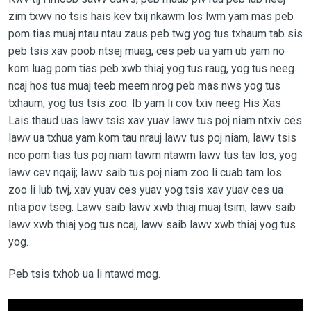
zim txwv no tsis hais kev txij nkawm los lwm yam mas peb
pom tias muaj ntau ntau zaus peb twg yog tus txhaum tab sis
peb tsis xav poob ntsej muag, ces peb ua yam ub yam no
kom luag pom tias peb xwb thiaj yog tus raug, yog tus neeg
ncaj hos tus muaj teeb meem nrog peb mas nws yog tus
txhaum, yog tus tsis zoo. Ib yam li cov txiv neeg His Xas
Lais thaud uas lawv tsis xav yuav lawv tus poj niam ntxiv ces
lawv ua txhua yam kom tau nrauj lawv tus poj niam, lawv tsis
nco pom tias tus poj niam tawm ntawm lawv tus tav los, yog
lawv cev nqaij; lawv saib tus poj niam zoo li cuab tam los
zoo li lub twj, xav yuav ces yuav yog tsis xav yuav ces ua
ntia pov tseg. Lawv saib lawv xwb thiaj muaj tsim, lawv saib
lawv xwb thiaj yog tus ncaj, lawv saib lawv xwb thiaj yog tus
yog.
Peb tsis txhob ua li ntawd mog.