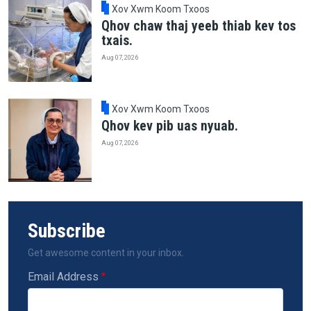
Xov Xwm Koom Txoos
Qhov chaw thaj yeeb thiab kev tos
txais.
Aug 07, 2026
Xov Xwm Koom Txoos
Qhov kev pib uas nyuab.
Aug 07, 2026
Subscribe
Get awesome content in your inbox.
Email Address