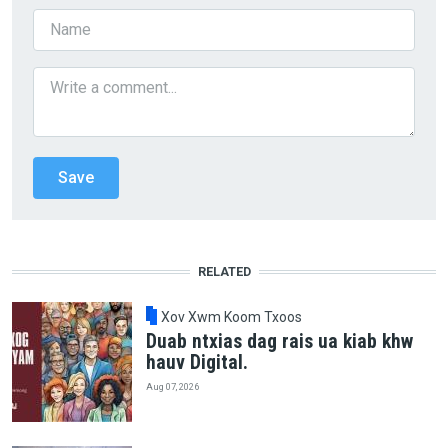
RELATED
Xov Xwm Koom Txoos
Duab ntxias dag rais ua kiab khw
hauv Digital.
Aug 07, 2026