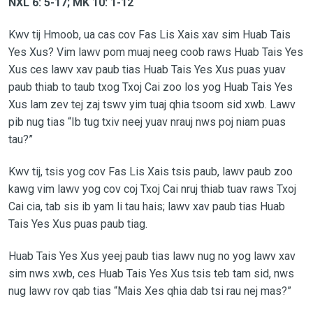
NXL 6: 5-17; MK 10: 1-12
Kwv tij Hmoob, ua cas cov Fas Lis Xais xav sim Huab Tais
Yes Xus? Vim lawv pom muaj neeg coob raws Huab Tais Yes
Xus ces lawv xav paub tias Huab Tais Yes Xus puas yuav
paub thiab to taub txog Txoj Cai zoo los yog Huab Tais Yes
Xus lam zev tej zaj tswv yim tuaj qhia tsoom sid xwb. Lawv
pib nug tias “Ib tug txiv neej yuav nrauj nws poj niam puas
tau?”
Kwv tij, tsis yog cov Fas Lis Xais tsis paub, lawv paub zoo
kawg vim lawv yog cov coj Txoj Cai nruj thiab tuav raws Txoj
Cai cia, tab sis ib yam li tau hais; lawv xav paub tias Huab
Tais Yes Xus puas paub tiag.
Huab Tais Yes Xus yeej paub tias lawv nug no yog lawv xav
sim nws xwb, ces Huab Tais Yes Xus tsis teb tam sid, nws
nug lawv rov qab tias “Mais Xes qhia dab tsi rau nej mas?”