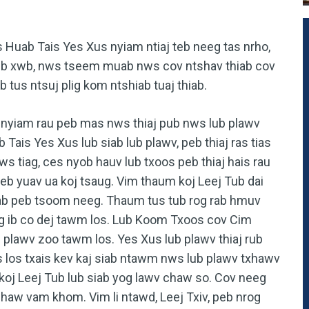
s Huab Tais Yes Xus nyiam ntiaj teb neeg tas nrho,
 peb xwb, nws tseem muab nws cov ntshav thiab cov
 tus ntsuj plig kom ntshiab tuaj thiab.
 nyiam rau peb mas nws thiaj pub nws lub plawv
ais Yes Xus lub siab lub plawv, peb thiaj ras tias
s tiag, ces nyob hauv lub txoos peb thiaj hais rau
peb yuav ua koj tsaug. Vim thaum koj Leej Tub dai
ab peb tsoom neeg. Thaum tus tub rog rab hmuv
rog ib co dej tawm los. Lub Koom Txoos cov Cim
plawv zoo tawm los. Yes Xus lub plawv thiaj rub
 los txais kev kaj siab ntawm nws lub plawv txhawv
 koj Leej Tub lub siab yog lawv chaw so. Cov neeg
chaw vam khom. Vim li ntawd, Leej Txiv, peb nrog