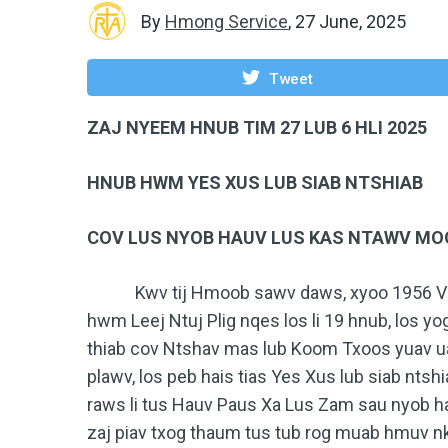
By
Hmong Service
,
27 June, 2025
Tweet
ZAJ NYEEM HNUB TIM 27 LUB 6 HLI 2025
HNUB HWM YES XUS LUB SIAB NTSHIAB
COV LUS NYOB HAUV LUS KAS NTAWV MOO 
Kwv tij Hmoob sawv daws, xyoo 1956 Vaj Q
hwm Leej Ntuj Plig nqes los li 19 hnub, los
thiab cov Ntshav mas lub Koom Txoos yuav ua
plawv, los peb hais tias Yes Xus lub siab nts
raws li tus Hauv Paus Xa Lus Zam sau nyob h
zaj piav txog thaum tus tub rog muab hmuv n