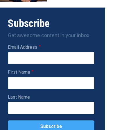
Subscribe
Get awesome content in your inbox.
Email Address
First Name
Last Name