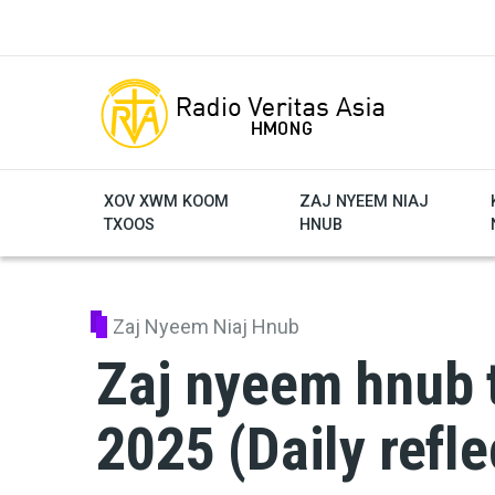
Skip to main content
XOV XWM KOOM
ZAJ NYEEM NIAJ
TXOOS
HNUB
Zaj Nyeem Niaj Hnub
Zaj nyeem hnub t
2025 (Daily refle