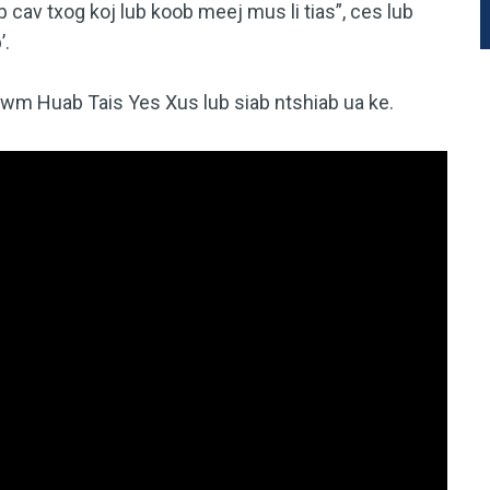
 cav txog koj lub koob meej mus li tias”, ces lub
’.
wm Huab Tais Yes Xus lub siab ntshiab ua ke.