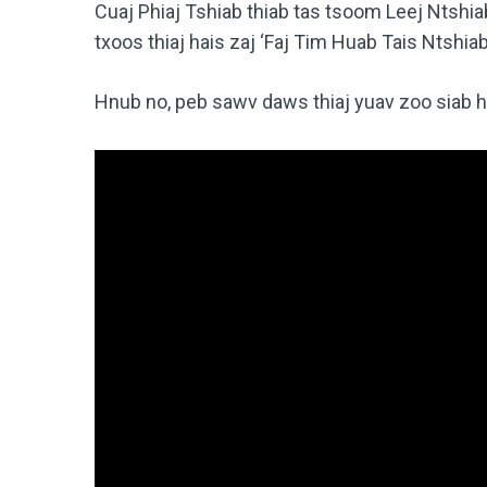
Cuaj Phiaj Tshiab thiab tas tsoom Leej Ntshiab
txoos thiaj hais zaj ‘Faj Tim Huab Tais Ntshiab
Hnub no, peb sawv daws thiaj yuav zoo siab h