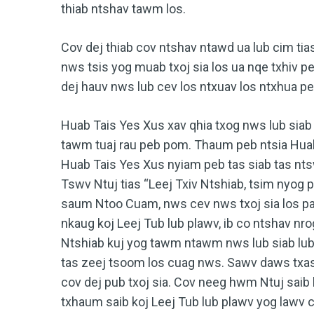
thiab ntshav tawm los.
Cov dej thiab cov ntshav ntawd ua lub cim tia
nws tsis yog muab txoj sia los ua nqe txhiv
dej hauv nws lub cev los ntxuav los ntxhua peb
Huab Tais Yes Xus xav qhia txog nws lub siab
tawm tuaj rau peb pom. Thaum peb ntsia Huab T
Huab Tais Yes Xus nyiam peb tas siab tas ntsw
Tswv Ntuj tias “Leej Txiv Ntshiab, tsim nyog 
saum Ntoo Cuam, nws cev nws txoj sia los p
nkaug koj Leej Tub lub plawv, ib co ntshav n
Ntshiab kuj yog tawm ntawm nws lub siab lub 
tas zeej tsoom los cuag nws. Sawv daws txas
cov dej pub txoj sia. Cov neeg hwm Ntuj saib
txhaum saib koj Leej Tub lub plawv yog lawv 