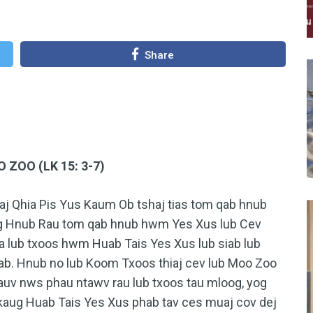
Share
ZOO (LK 15: 3-7)
hia Pis Yus Kaum Ob tshaj tias tom qab hnub
 yog Hnub Rau tom qab hnub hwm Yes Xus lub Cev
 lub txoos hwm Huab Tais Yes Xus lub siab lub
hiab. Hnub no lub Koom Txoos thiaj cev lub Moo Zoo
auv nws phau ntawv rau lub txoos tau mloog, yog
kaug Huab Tais Yes Xus phab tav ces muaj cov dej