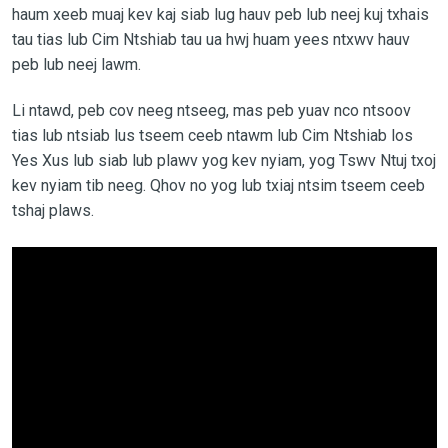
haum xeeb muaj kev kaj siab lug hauv peb lub neej kuj txhais
tau tias lub Cim Ntshiab tau ua hwj huam yees ntxwv hauv
peb lub neej lawm.
Li ntawd, peb cov neeg ntseeg, mas peb yuav nco ntsoov
tias lub ntsiab lus tseem ceeb ntawm lub Cim Ntshiab los
Yes Xus lub siab lub plawv yog kev nyiam, yog Tswv Ntuj txoj
kev nyiam tib neeg. Qhov no yog lub txiaj ntsim tseem ceeb
tshaj plaws.