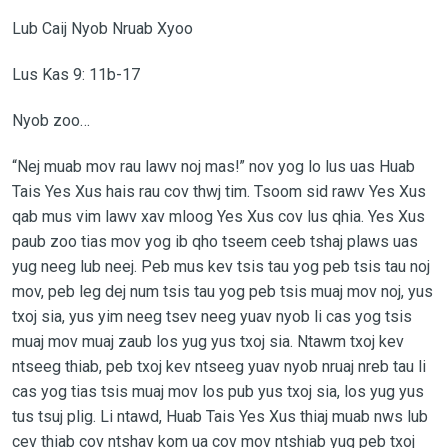
Lub Caij Nyob Nruab Xyoo
Lus Kas 9: 11b-17
Nyob zoo…
“Nej muab mov rau lawv noj mas!” nov yog lo lus uas Huab
Tais Yes Xus hais rau cov thwj tim. Tsoom sid rawv Yes Xus
qab mus vim lawv xav mloog Yes Xus cov lus qhia. Yes Xus
paub zoo tias mov yog ib qho tseem ceeb tshaj plaws uas
yug neeg lub neej. Peb mus kev tsis tau yog peb tsis tau noj
mov, peb leg dej num tsis tau yog peb tsis muaj mov noj, yus
txoj sia, yus yim neeg tsev neeg yuav nyob li cas yog tsis
muaj mov muaj zaub los yug yus txoj sia. Ntawm txoj kev
ntseeg thiab, peb txoj kev ntseeg yuav nyob nruaj nreb tau li
cas yog tias tsis muaj mov los pub yus txoj sia, los yug yus
tus tsuj plig. Li ntawd, Huab Tais Yes Xus thiaj muab nws lub
cev thiab cov ntshav kom ua cov mov ntshiab yug peb txoj