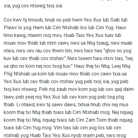
sia, yug cov ntseeg txoj sia.
Cov kwv tij hmoob, hnub no peb hwm Yes Xus lub Siab lub
Plawv lo yog Hwm lub Cim Ntshiab los lub Cim Yug. Hauv
hmo kawg, ntawm rooj mov, Huab Tais Yes Xus tuav lub
ncuav mov thiab lub ntim cawv, nws ua Ntuj tsaug, nws muab
ntais, nws cev rau cov thwm tim, nws hais tias “qhov no yog
kuv lub cev thiab cov ntshav.” Nws tseem hais ntxiv tias, “nej
ua qho no kom nej nco txog kuv.” Hauv thaj txi Ntuj, Leej Ntuj
Plig Ntshiab ua kom lub ncuav mov thiab cov cawv txia ua
Yes Xus lub cev thiab cov ntshav yug peb txoj sia, yug peb
txoj kev ntseeg. Peb noj zaub mov kom yug lub cev qaij daim
tawv, peb yeej noj Yes Xus lub cev kom yug peb tsuj plig
thiab. Li ntawd, kwv tij sawv daws, txhua hnub chiv nej mus
koom thaj txi Ntuj thiab txais lub Cim Ntshiab mog. Nej nquag
koom thaj txi Ntuj, nquag txais lub Cim Zam Txim thiab nquag
txais lub Cim Yug mog. Vim tias lub cim yug los lub cim
ntshiab yog Huab Tais Yes Xus nyob nraim peb, nws nrog