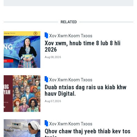
RELATED
Xov Xwm Koom Txoos
Xov xwm, hnub time 8 lub 8 hli
2026
Aug 08, 2026
Xov Xwm Koom Txoos
Duab ntxias dag rais ua kiab khw
hauv Digital.
Aug 07, 2026
Xov Xwm Koom Txoos
Qhov chaw thaj yeeb thiab kev tos