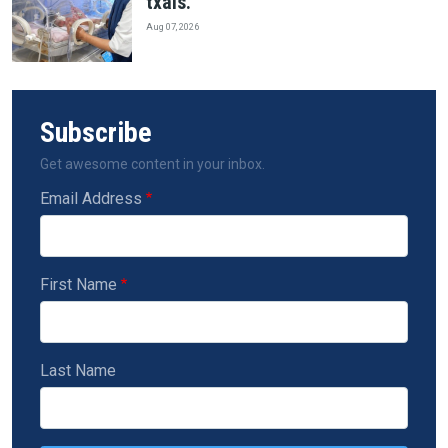
txais.
Aug 07, 2026
Subscribe
Get awesome content in your inbox.
Email Address
First Name
Last Name