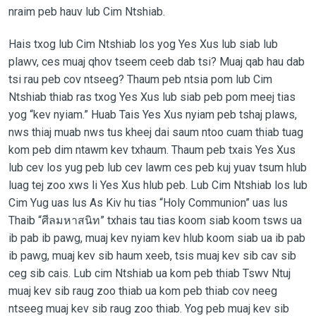
nraim peb hauv lub Cim Ntshiab.
Hais txog lub Cim Ntshiab los yog Yes Xus lub siab lub
plawv, ces muaj qhov tseem ceeb dab tsi? Muaj qab hau dab
tsi rau peb cov ntseeg? Thaum peb ntsia pom lub Cim
Ntshiab thiab ras txog Yes Xus lub siab peb pom meej tias
yog “kev nyiam.” Huab Tais Yes Xus nyiam peb tshaj plaws,
nws thiaj muab nws tus kheej dai saum ntoo cuam thiab tuag
kom peb dim ntawm kev txhaum. Thaum peb txais Yes Xus
lub cev los yug peb lub cev lawm ces peb kuj yuav tsum hlub
luag tej zoo xws li Yes Xus hlub peb. Lub Cim Ntshiab los lub
Cim Yug uas lus As Kiv hu tias “Holy Communion” uas lus
Thaib “
ศีลมหาสนิท
”
txhais tau tias koom siab koom tsws ua
ib pab ib pawg, muaj kev nyiam kev hlub koom siab ua ib pab
ib pawg,
muaj kev sib haum xeeb, tsis muaj kev sib cav sib
ceg sib cais. Lub cim Ntshiab ua kom peb thiab Tswv Ntuj
muaj kev sib raug zoo thiab ua kom peb thiab cov neeg
ntseeg muaj kev sib raug zoo thiab. Yog peb muaj kev sib