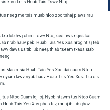
sis kam txais Huab Tais Tswv Ntuj.
 tus neeg me tsis muab hlob zoo tshaj plaws rau
 txo lub hwj chim Tswv Ntuj, ces nws nqes los
uab nrab hauv peb. Huab Tais Yes Xus nrog ntiaj teb
wv daws ua tib lub neej, thiab tseem txaus siab
 neeg.
Los Mas ntsia Huab Tais Yes Xus dai saum Ntoo
v nyiam lawv nyob hauv Huab Tais Yes Xus. Tab sis
om.
aj tus Ntoo Cuam loj loj. Nyob ntawm tus Ntoo Cuam
 Huab Tais Yes Xus phab tav, muaj ib lub qhov