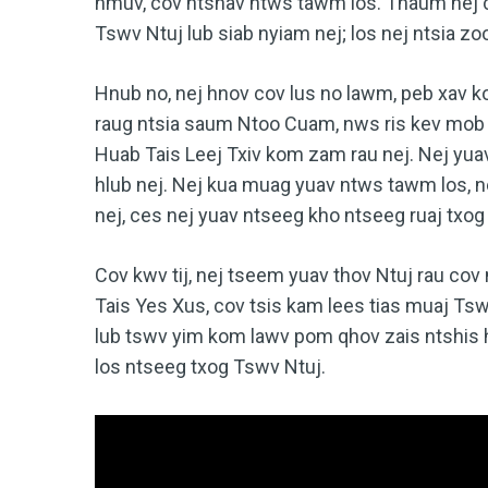
hmuv, cov ntshav ntws tawm los. Thaum nej c
Tswv Ntuj lub siab nyiam nej; los nej ntsia zoo
Hnub no, nej hnov cov lus no lawm, peb xav 
raug ntsia saum Ntoo Cuam, nws ris kev mob k
Huab Tais Leej Txiv kom zam rau nej. Nej yua
hlub nej. Nej kua muag yuav ntws tawm los, n
nej, ces nej yuav ntseeg kho ntseeg ruaj txog
Cov kwv tij, nej tseem yuav thov Ntuj rau co
Tais Yes Xus, cov tsis kam lees tias muaj Tsw
lub tswv yim kom lawv pom qhov zais ntshis h
los ntseeg txog Tswv Ntuj.