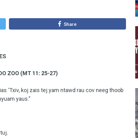
Share
ES
 ZOO (MT 11: 25-27)
ias ‘Txiv, koj zais tej yam ntawd rau cov neeg thoob
 nyuam yaus.”
tuj.