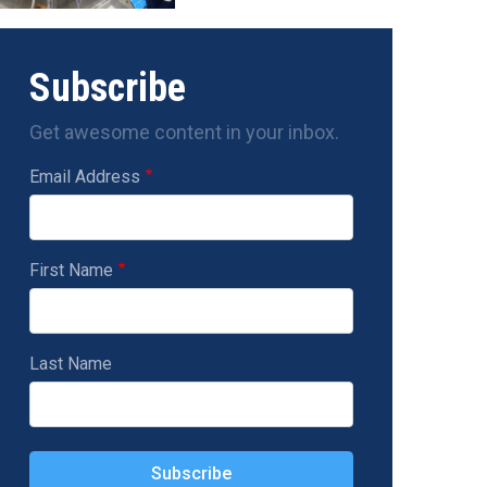
Subscribe
Get awesome content in your inbox.
Email Address
First Name
Last Name