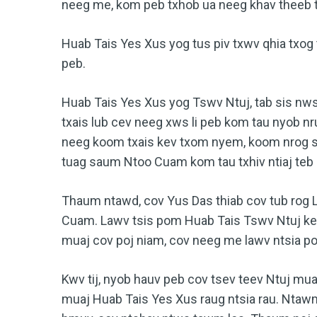
neeg me, kom peb txhob ua neeg khav theeb t
Huab Tais Yes Xus yog tus piv txwv qhia txog
peb.
Huab Tais Yes Xus yog Tswv Ntuj, tab sis nws
txais lub cev neeg xws li peb kom tau nyob nr
neeg koom txais kev txom nyem, koom nrog sa
tuag saum Ntoo Cuam kom tau txhiv ntiaj teb
Thaum ntawd, cov Yus Das thiab cov tub rog 
Cuam. Lawv tsis pom Huab Tais Tswv Ntuj ke
muaj cov poj niam, cov neeg me lawv ntsia p
Kwv tij, nyob hauv peb cov tsev teev Ntuj mu
muaj Huab Tais Yes Xus raug ntsia rau. Ntawm