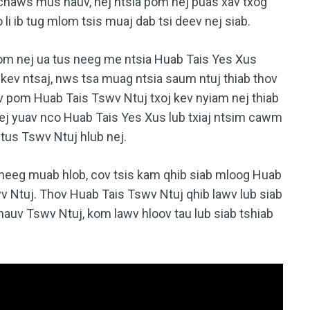
haws mus hauv, nej ntsia pom nej puas xav txog
 li ib tug mlom tsis muaj dab tsi deev nej siab.
kom nej ua tus neeg me ntsia Huab Tais Yes Xus
ev ntsaj, nws tsa muag ntsia saum ntuj thiab thov
v pom Huab Tais Tswv Ntuj txoj kev nyiam nej thiab
ej yuav nco Huab Tais Yes Xus lub txiaj ntsim cawm
 tus Tswv Ntuj hlub nej.
v neeg muab hlob, cov tsis kam qhib siab mloog Huab
v Ntuj. Thov Huab Tais Tswv Ntuj qhib lawv lub siab
auv Tswv Ntuj, kom lawv hloov tau lub siab tshiab