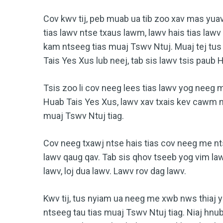
Cov kwv tij, peb muab ua tib zoo xav mas yua
tias lawv ntse txaus lawm, lawv hais tias law
kam ntseeg tias muaj Tswv Ntuj. Muaj tej tus
Tais Yes Xus lub neej, tab sis lawv tsis paub 
Tsis zoo li cov neeg lees tias lawv yog neeg
Huab Tais Yes Xus, lawv xav txais kev cawm 
muaj Tswv Ntuj tiag.
Cov neeg txawj ntse hais tias cov neeg me n
lawv qaug qav. Tab sis qhov tseeb yog vim la
lawv, loj dua lawv. Lawv rov dag lawv.
Kwv tij, tus nyiam ua neeg me xwb nws thiaj y
ntseeg tau tias muaj Tswv Ntuj tiag. Niaj hnu