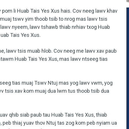
v pom li Huab Tais Yes Xus hais. Cov neeg lawv khav
v muaj tswv yim thoob tsib to nrog mas lawv tsis
 lawv nyeem, lawv tshawb thiab nrhiav txog Huab
Huab Tais Yes Xus.
 me, lawv tsis muab hlob. Cov neeg me lawv xav paub
ntawm Huab Tais Yes Xus, mas lawv ntseeg tias
tseeg tias muaj Tswv Ntuj mas yog lawv vwm, yog
wv tsis xav kom muaj dua lwm tus thoob tsib dua
uav qhib siab paub tau Huab Tais Yes Xus, thiab
b, peb thiaj yuav thov Ntuj tas zog kom peb nyiam ua