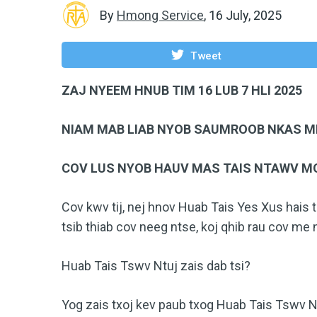
By
Hmong Service
,
16 July, 2025
Tweet
ZAJ NYEEM HNUB TIM 16 LUB 7 HLI 2025
NIAM MAB LIAB NYOB SAUMROOB NKAS M
COV LUS NYOB HAUV MAS TAIS NTAWV MOO
Cov kwv tij, nej hnov Huab Tais Yes Xus hais t
tsib thiab cov neeg ntse, koj qhib rau cov me
Huab Tais Tswv Ntuj zais dab tsi?
Yog zais txoj kev paub txog Huab Tais Tswv N