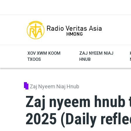
Skip to main content
XOV XWM KOOM
ZAJ NYEEM NIAJ
TXOOS
HNUB
Zaj Nyeem Niaj Hnub
Zaj nyeem hnub t
2025 (Daily refle