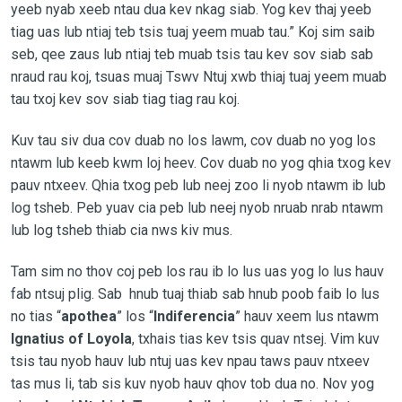
yeeb nyab xeeb ntau dua kev nkag siab. Yog kev thaj yeeb
tiag uas lub ntiaj teb tsis tuaj yeem muab tau.” Koj sim saib
seb, qee zaus lub ntiaj teb muab tsis tau kev sov siab sab
nraud rau koj, tsuas muaj Tswv Ntuj xwb thiaj tuaj yeem muab
tau txoj kev sov siab tiag tiag rau koj.
Kuv tau siv dua cov duab no los lawm, cov duab no yog los
ntawm lub keeb kwm loj heev. Cov duab no yog qhia txog kev
pauv ntxeev. Qhia txog peb lub neej zoo li nyob ntawm ib lub
log tsheb. Peb yuav cia peb lub neej nyob nruab nrab ntawm
lub log tsheb thiab cia nws kiv mus.
Tam sim no thov coj peb los rau ib lo lus uas yog lo lus hauv
fab ntsuj plig. Sab hnub tuaj thiab sab hnub poob faib lo lus
no tias “
apothea
” los “
Indiferencia
” hauv xeem lus ntawm
Ignatius of Loyola
, txhais tias kev tsis quav ntsej. Vim kuv
tsis tau nyob hauv lub ntuj uas kev npau taws pauv ntxeev
tas mus li, tab sis kuv nyob hauv qhov tob dua no. Nov yog