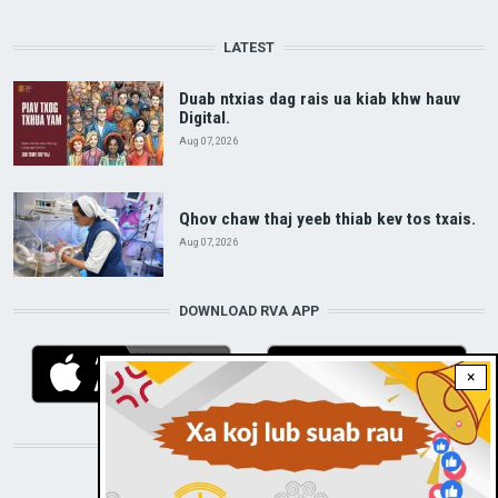
LATEST
Duab ntxias dag rais ua kiab khw hauv
Digital.
Aug 07, 2026
Qhov chaw thaj yeeb thiab kev tos txais.
Aug 07, 2026
DOWNLOAD RVA APP
×
STAY CONNECTED WITH US!