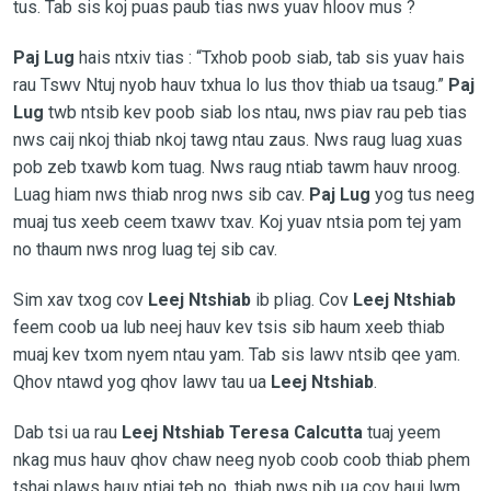
tus. Tab sis koj puas paub tias nws yuav hloov mus ?
Paj Lug
hais ntxiv tias : “Txhob poob siab, tab sis yuav hais
rau Tswv Ntuj nyob hauv txhua lo lus thov thiab ua tsaug.”
Paj
Lug
twb ntsib kev poob siab los ntau, nws piav rau peb tias
nws caij nkoj thiab nkoj tawg ntau zaus. Nws raug luag xuas
pob zeb txawb kom tuag. Nws raug ntiab tawm hauv nroog.
Luag hiam nws thiab nrog nws sib cav.
Paj Lug
yog tus neeg
muaj tus xeeb ceem txawv txav. Koj yuav ntsia pom tej yam
no thaum nws nrog luag tej sib cav.
Sim xav txog cov
Leej Ntshiab
ib pliag. Cov
Leej Ntshiab
feem coob ua lub neej hauv kev tsis sib haum xeeb thiab
muaj kev txom nyem ntau yam. Tab sis lawv ntsib qee yam.
Qhov ntawd yog qhov lawv tau ua
Leej Ntshiab
.
Dab tsi ua rau
Leej Ntshiab
Teresa Calcutta
tuaj yeem
nkag mus hauv qhov chaw neeg nyob coob coob thiab phem
tshaj plaws hauv ntiaj teb no, thiab nws pib ua cov hauj lwm