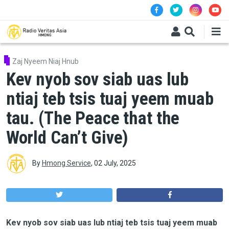
Skip to main content
Zaj Nyeem Niaj Hnub
Kev nyob sov siab uas lub
ntiaj teb tsis tuaj yeem muab
tau. (The Peace that the
World Can’t Give)
By
Hmong Service
,
02 July, 2025
Kev nyob sov siab uas lub ntiaj teb tsis tuaj yeem muab