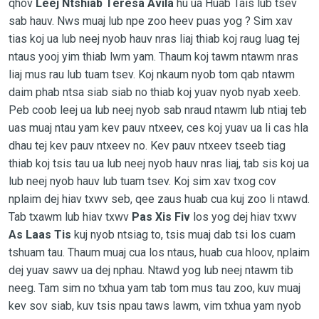
qhov
Leej Ntshiab Teresa Avila
hu ua Huab Tais lub tsev
sab hauv. Nws muaj lub npe zoo heev puas yog ? Sim xav
tias koj ua lub neej nyob hauv nras liaj thiab koj raug luag tej
ntaus yooj yim thiab lwm yam. Thaum koj tawm ntawm nras
liaj mus rau lub tuam tsev. Koj nkaum nyob tom qab ntawm
daim phab ntsa siab siab no thiab koj yuav nyob nyab xeeb.
Peb coob leej ua lub neej nyob sab nraud ntawm lub ntiaj teb
uas muaj ntau yam kev pauv ntxeev, ces koj yuav ua li cas hla
dhau tej kev pauv ntxeev no. Kev pauv ntxeev tseeb tiag
thiab koj tsis tau ua lub neej nyob hauv nras liaj, tab sis koj ua
lub neej nyob hauv lub tuam tsev. Koj sim xav txog cov
nplaim dej hiav txwv seb, qee zaus huab cua kuj zoo li ntawd.
Tab txawm lub hiav txwv
Pas Xis Fiv
los yog dej hiav txwv
As Laas Tis
kuj nyob ntsiag to, tsis muaj dab tsi los cuam
tshuam tau. Thaum muaj cua los ntaus, huab cua hloov, nplaim
dej yuav sawv ua dej nphau. Ntawd yog lub neej ntawm tib
neeg. Tam sim no txhua yam tab tom mus tau zoo, kuv muaj
kev sov siab, kuv tsis npau taws lawm, vim txhua yam nyob