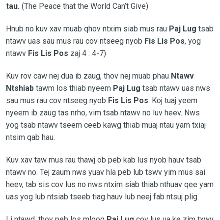
tau.
(The Peace that the World Can’t Give)
Hnub no kuv xav muab qhov ntxim siab mus rau
Paj Lug
tsab
ntawv uas sau mus rau cov ntseeg nyob
Fis Lis Pos
, yog
ntawv
Fis Lis Pos
zaj 4 : 4-7)
Kuv rov caw nej dua ib zaug, thov nej muab phau
Ntawv
Ntshiab
tawm los thiab nyeem
Paj Lug
tsab ntawv uas nws
sau mus rau cov ntseeg nyob
Fis Lis Pos
. Koj tuaj yeem
nyeem ib zaug tas nrho, vim tsab ntawv no luv heev. Nws
yog tsab ntawv tseem ceeb kawg thiab muaj ntau yam txiaj
ntsim qab hau.
Kuv xav taw mus rau thawj ob peb kab lus nyob hauv tsab
ntawv no. Tej zaum nws yuav hla peb lub tswv yim mus sai
heev, tab sis cov lus no nws ntxim siab thiab nthuav qee yam
uas yog lub ntsiab tseeb tiag hauv lub neej fab ntsuj plig.
Li ntawd, thov peb los mloog
Paj Lug
cov lus ua ke zim txwv