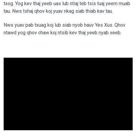
txog. Yog kev thaj yeeb uas lub ntiaj teb tsis tuaj yeem muab
tau. Nws tshaj qhov koj yuav nkag siab thiab kav tau.
Nws yuav pab txuag koj lub siab nyob hauv Yes Xus. Qhov
ntawd yog qhov chaw koj ntsib kev thaj yeeb nyab xeeb.