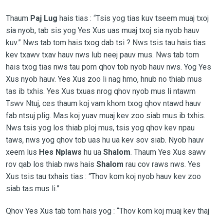
Thaum
Paj Lug
hais tias : “Tsis yog tias kuv tseem muaj txoj
sia nyob, tab sis yog Yes Xus uas muaj txoj sia nyob hauv
kuv.” Nws tab tom hais txog dab tsi ? Nws tsis tau hais tias
kev txawv txav hauv nws lub neej pauv mus. Nws tab tom
hais txog tias nws tau pom qhov tob nyob hauv nws. Yog Yes
Xus nyob hauv. Yes Xus zoo li nag hmo, hnub no thiab mus
tas ib txhis. Yes Xus txuas nrog qhov nyob mus li ntawm
Tswv Ntuj, ces thaum koj vam khom txog qhov ntawd hauv
fab ntsuj plig. Mas koj yuav muaj kev zoo siab mus ib txhis.
Nws tsis yog los thiab ploj mus, tsis yog qhov kev npau
taws, nws yog qhov tob uas hu ua kev sov siab. Nyob hauv
xeem lus
Hes Nplaws
hu ua
Shalom
. Thaum Yes Xus sawv
rov qab los thiab nws hais
Shalom
rau cov raws nws. Yes
Xus tsis tau txhais tias : “Thov kom koj nyob hauv kev zoo
siab tas mus li.”
Qhov Yes Xus tab tom hais yog : “Thov kom koj muaj kev thaj