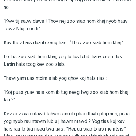
no.
“Kwv tij sawv daws ! Thov nej zoo siab hom khaj nyob hauv
Tswv Ntuj mus li.”
Kuv thov hais dua ib zaug tias : “Thov zoo siab hom khaj.”
Lo lus zoo siab hom khaj, yog lo lus txhib hauv xeem lus
Latin
hais txog kev zoo siab.
Thawj yam uas ntxim siab yog qhov koj hais tias :
“Koj puas yuav hais kom ib tug neeg twg zoo siab hom khaj
tau ?”
Kev sov siab ntawd tshwm sim ib pliag thiab ploj mus, puas
yog nyob rau ntawm lub sij hawm ntawd ? Yog tias koj xav
hais rau ib tug neeg twg tias : “Hej, ua siab txias me ntsis.”