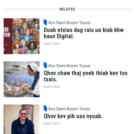
RELATED
Xov Xwm Koom Txoos
Duab ntxias dag rais ua kiab khw
hauv Digital.
Aug 07, 2026
Xov Xwm Koom Txoos
Qhov chaw thaj yeeb thiab kev tos
txais.
Aug 07, 2026
Xov Xwm Koom Txoos
Qhov kev pib uas nyuab.
Aug 07, 2026