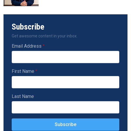
Subscribe
Get awesome content in your inbox.
Email Address
First Name
Last Name