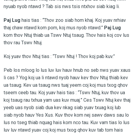
nyuab nyob ntawd ? Tab sis nws tsis ntxhov siab kiag li.
Paj Lug
hais tias : “Thov zoo siab hom khaj. Koj yuav nrhiav
thaj chaw ntawd kom pom, koj mus nyob ntawd.”
Paj Lug
kom thov Ntuj thiab ua Tswv Ntuj tsaug. Thov hais koj cov lus
thov rau Tswv Ntuj.
Koj yuav thov Ntuj tias : “Tswv Ntuj ! Thov koj pab kuv.”
Peb los mloog lo lus luv luv hauv hnub no seb nws yuav xaus
li cas ? Yog koj ua li ntawd nyob hauv kev thov Ntuj thiab kev
ua tsaug. Kev ua tsaug nws tuaj yeem coj koj mus txog qhov
tseem ceeb tau. Koj yuav hais tias : “Tswv Ntuj, kuv thov ua
koj tsaug rau txhua yam uas kuv muaj.” Ces Tswv Ntuj kev thaj
yeeb uas nyob siab dua kev nkag siab yuav txuag koj lub
siab nyob hauv Yes Xus. Kuv thov kom nej sawv daws sau lo
lus no tseg thiab nquag hais kom nco tau. Kuv vam tias lo lus
luv luv ntawd yuav coj koj mus txog qhov kuv tab tom hais