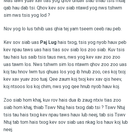
Mas lawv yuav xav tias yog qhov dhuav siab thiab tsis muaj
qab hau dab tsi. Qhov kev sov siab ntawd yog nws tshwm
sim nws tsis yog lod ?
Nov yog lo lus txhib uas qhia tej yam tseem ceeb rau peb.
Kev sov siab uas
Paj Lug
hais txog, tsis yog nyob hauv peb
kev npau taws uas hais tias sov siab los zoo siab. Kuv tsis
tau hais lus saib tsis taus nws, nws yog kev xav zoo zoo
uas tawm los. Nws tshwm sim los ntawm qhov zoo zoo uas
koj tau hnov lwm tus qhuas los yog ib hnub zoo, ces koj txoj
kev xav yuav zoo tuaj. Qee zaum koj txoj kev xav qis heev,
koj ntsoos los koj chim, nws yog qee hnub nyob hauv koj.
Zoo siab hom khaj, kuv rov hais dua ib zaug ntxiv tias zoo
siab hom khaj, thiab Tswv Ntuj hais txog dab tsi ? Tswv Ntuj
tsis tau hais txog kev npau taws hauv lub neej, tab sis Tswv
Ntuj tab tom hais txog kev sov siab uas nkag los hauv koj lub
neej.