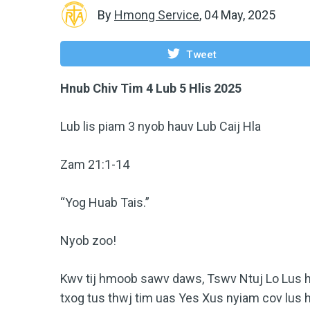
By
Hmong Service
,
04 May, 2025
Tweet
Hnub Chiv Tim 4 Lub 5 Hlis 2025
Lub lis piam 3 nyob hauv Lub Caij Hla
Zam 21:1-14
“Yog Huab Tais.”
Nyob zoo!
Kwv tij hmoob sawv daws, Tswv Ntuj Lo Lus hn
txog tus thwj tim uas Yes Xus nyiam cov lus hai