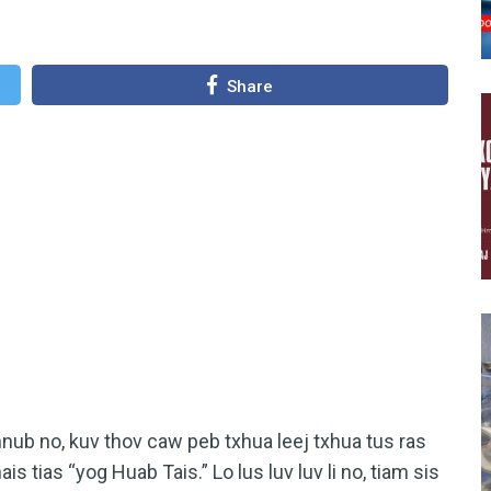
Share
ub no, kuv thov caw peb txhua leej txhua tus ras
s tias “yog Huab Tais.” Lo lus luv luv li no, tiam sis