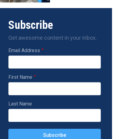
Subscribe
Get awesome content in your inbox.
Email Address
First Name
Last Name