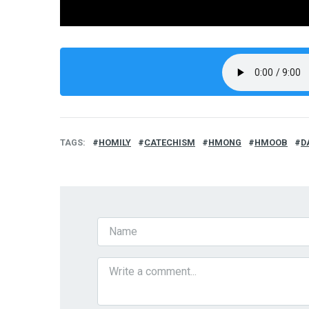
TAGS
HOMILY
CATECHISM
HMONG
HMOOB
D