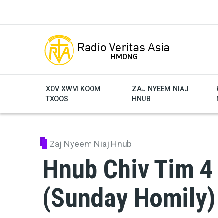
Skip to main content
XOV XWM KOOM
ZAJ NYEEM NIAJ
TXOOS
HNUB
Zaj Nyeem Niaj Hnub
Hnub Chiv Tim 4 
(Sunday Homily)