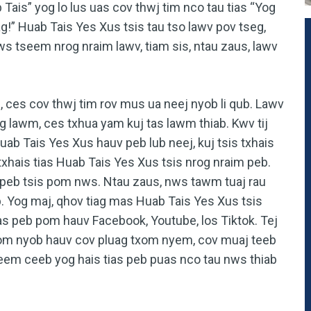
 Tais” yog lo lus uas cov thwj tim nco tau tias “Yog
!” Huab Tais Yes Xus tsis tau tso lawv pov tseg,
s tseem nrog nraim lawv, tiam sis, ntau zaus, lawv
ces cov thwj tim rov mus ua neej nyob li qub. Lawv
g lawm, ces txhua yam kuj tas lawm thiab. Kwv tij
ab Tais Yes Xus hauv peb lub neej, kuj tsis txhais
txhais tias Huab Tais Yes Xus tsis nrog nraim peb.
 peb tsis pom nws. Ntau zaus, nws tawm tuaj rau
. Yog maj, qhov tiag mas Huab Tais Yes Xus tsis
s peb pom hauv Facebook, Youtube, los Tiktok. Tej
pom nyob hauv cov pluag txom nyem, cov muaj teeb
eem ceeb yog hais tias peb puas nco tau nws thiab