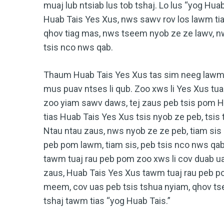
muaj lub ntsiab lus tob tshaj. Lo lus “yog Huab
Huab Tais Yes Xus, nws sawv rov los lawm tiag
qhov tiag mas, nws tseem nyob ze ze lawv, nw
tsis nco nws qab.
Thaum Huab Tais Yes Xus tas sim neeg lawm, 
mus puav ntses li qub. Zoo xws li Yes Xus tua
zoo yiam sawv daws, tej zaus peb tsis pom Hu
tias Huab Tais Yes Xus tsis nyob ze peb, tsis 
Ntau ntau zaus, nws nyob ze ze peb, tiam sis
peb pom lawm, tiam sis, peb tsis nco nws qab
tawm tuaj rau peb pom zoo xws li cov duab ua
zaus, Huab Tais Yes Xus tawm tuaj rau peb 
meem, cov uas peb tsis tshua nyiam, qhov ts
tshaj tawm tias “yog Huab Tais.”