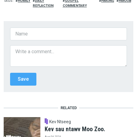
TAGS
HOMILY
DAILY
GOSPEL
HMONG
HMOOB
REFLACTION
COMMENTARY
RELATED
Kev Ntseeg
Kev sau ntawv Moo Zoo.
Aug 06, 2026