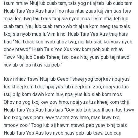
tsum nrhiav Ntuj lub cuab tam, tsis yog ntiaj teb lub cuab tam.
Huab Tais Yes Xus hais li no ntau ntau zaus kuj vim tias tsis
muaj leej twg tau txais txoj sia nyob mus li vim ntiaj teb lub
cuab tam. Ntuj lub cuab tam xwb thiaj ua kom neeg tau txais
txoj sia nyob mus li. Vim li no, Huab Tais Yes Xus thiaj hais
tias “Nej txhab kub nyob qhov twg, nej lub siab kuj yuav nyob
qhov ntawd.” Huab Tais Yes Xus xav kom peb xub nrhiav
Tswv Ntuj lub Ceeb Tsheej tso, ces Ntuj yuav pub tej ntawd
huv tib si los ntxiv rau peb.”
Kev nrhiav Tswv Ntuj lub Ceeb Tsheej yog txoj kev npaj yus
tus kheej kom txhij, npaj yus lub neej kom zoo, npaj yus tus
tsuj plig kom dawb kom huv, npaj yus lub siab kom mos.
Qhov no yog txoj kev zov hmo, npaj yus tus kheej kom txhij.
Huab Tais Yes Xus hais tias “Cov tub txib uas thaum tus tswv
los txog, nws pom lawv tseem zov hmo, mas lawv txoj
hmoov zoo.” Txog lub sij hawm ntawd, peb yuav txhij txais
Huab Tais Yes Xus los nyob hauv peb lub tsev. Lub caij