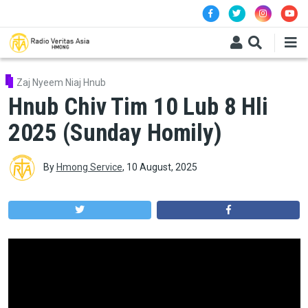
Skip to main content
Zaj Nyeem Niaj Hnub
Hnub Chiv Tim 10 Lub 8 Hli
2025 (Sunday Homily)
By
Hmong Service
,
10 August, 2025