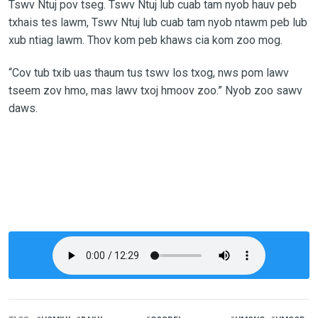
Tswv Ntuj pov tseg. Tswv Ntuj lub cuab tam nyob hauv peb
txhais tes lawm, Tswv Ntuj lub cuab tam nyob ntawm peb lub
xub ntiag lawm. Thov kom peb khaws cia kom zoo mog.
“Cov tub txib uas thaum tus tswv los txog, nws pom lawv
tseem zov hmo, mas lawv txoj hmoov zoo.” Nyob zoo sawv
daws.