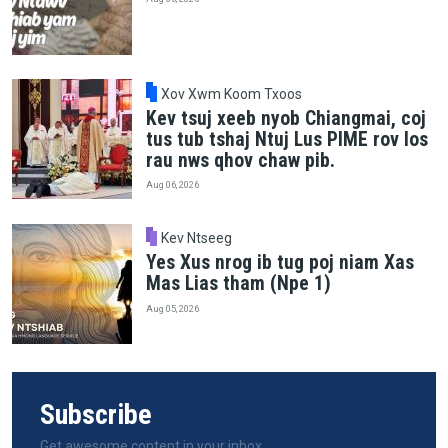
Xov Xwm Koom Txoos
Kev tsuj xeeb nyob Chiangmai, coj
tus tub tshaj Ntuj Lus PIME rov los
rau nws qhov chaw pib.
Aug 06, 2026
Kev Ntseeg
Yes Xus nrog ib tug poj niam Xas
Mas Lias tham (Npe 1)
Aug 05, 2026
Subscribe
Get awesome content in your inbox.