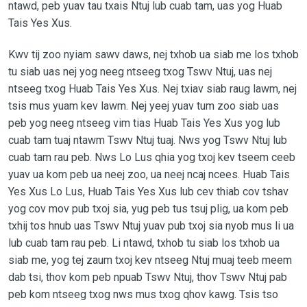
ntawd, peb yuav tau txais Ntuj lub cuab tam, uas yog Huab
Tais Yes Xus.
Kwv tij zoo nyiam sawv daws, nej txhob ua siab me los txhob
tu siab uas nej yog neeg ntseeg txog Tswv Ntuj, uas nej
ntseeg txog Huab Tais Yes Xus. Nej txiav siab raug lawm, nej
tsis mus yuam kev lawm. Nej yeej yuav tum zoo siab uas
peb yog neeg ntseeg vim tias Huab Tais Yes Xus yog lub
cuab tam tuaj ntawm Tswv Ntuj tuaj. Nws yog Tswv Ntuj lub
cuab tam rau peb. Nws Lo Lus qhia yog txoj kev tseem ceeb
yuav ua kom peb ua neej zoo, ua neej ncaj ncees. Huab Tais
Yes Xus Lo Lus, Huab Tais Yes Xus lub cev thiab cov tshav
yog cov mov pub txoj sia, yug peb tus tsuj plig, ua kom peb
txhij tos hnub uas Tswv Ntuj yuav pub txoj sia nyob mus li ua
lub cuab tam rau peb. Li ntawd, txhob tu siab los txhob ua
siab me, yog tej zaum txoj kev ntseeg Ntuj muaj teeb meem
dab tsi, thov kom peb npuab Tswv Ntuj, thov Tswv Ntuj pab
peb kom ntseeg txog nws mus txog qhov kawg. Tsis tso