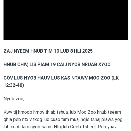
ZAJ NYEEM HNUB TIM 10 LUB 8 HLI 2025
HNUB CHIV, LIS PIAM 19 CAIJ NYOB NRUAB XYOO
COV LUS NYOB HAUV LUS KAS NTAWV MOO ZOO (LK
12:32-48)
Nyob zoo,
Kwv tij hmoob hmov thiab tshua, lub Moo Zoo hnub tseem
qhia peb ntxiv txog lub cuab tam muaj nqis tshaj plaws yog
lub cuab tam nyob saum Ntuj lub Ceeb Tsheej. Peb yuav