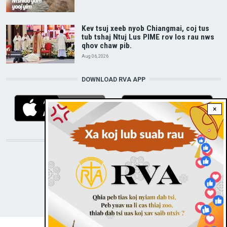
Kev tsuj xeeb nyob Chiangmai, coj tus
tub tshaj Ntuj Lus PIME rov los rau nws
qhov chaw pib.
Aug 06, 2026
DOWNLOAD RVA APP
×
STAY CONNECTED WITH US!