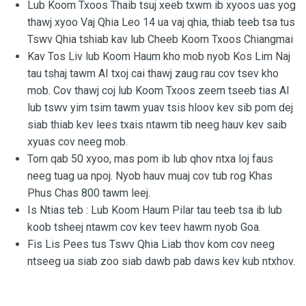
Lub Koom Txoos Thaib tsuj xeeb txwm ib xyoos uas yog
thawj xyoo Vaj Qhia Leo 14 ua vaj qhia, thiab teeb tsa tus
Tswv Qhia tshiab kav lub Cheeb Koom Txoos Chiangmai
Kav Tos Liv lub Koom Haum kho mob nyob Kos Lim Naj
tau tshaj tawm AI txoj cai thawj zaug rau cov tsev kho
mob. Cov thawj coj lub Koom Txoos zeem tseeb tias AI
lub tswv yim tsim tawm yuav tsis hloov kev sib pom dej
siab thiab kev lees txais ntawm tib neeg hauv kev saib
xyuas cov neeg mob.
Tom qab 50 xyoo, mas pom ib lub qhov ntxa loj faus
neeg tuag ua npoj. Nyob hauv muaj cov tub rog Khas
Phus Chas 800 tawm leej.
Is Ntias teb : Lub Koom Haum Pilar tau teeb tsa ib lub
koob tsheej ntawm cov kev teev hawm nyob Goa.
Fis Lis Pees tus Tswv Qhia Liab thov kom cov neeg
ntseeg ua siab zoo siab dawb pab daws kev kub ntxhov.