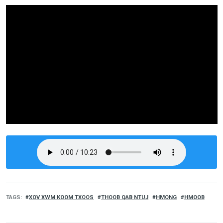
TAGS
XOV XWM KOOM TXOOS
THOOB QAB NTUJ
HMONG
HMOOB