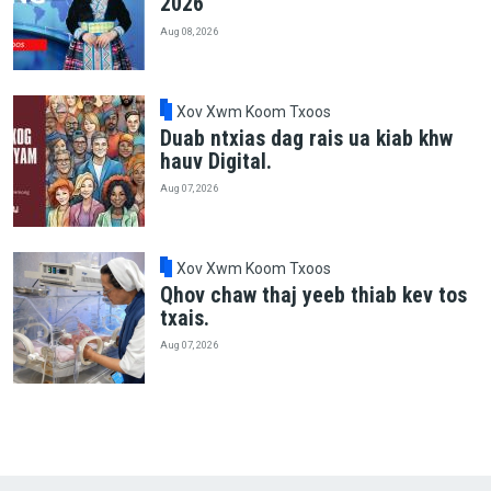
2026
Aug 08, 2026
Xov Xwm Koom Txoos
Duab ntxias dag rais ua kiab khw
hauv Digital.
Aug 07, 2026
Xov Xwm Koom Txoos
Qhov chaw thaj yeeb thiab kev tos
txais.
Aug 07, 2026