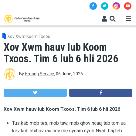
Skip to main content
Xov Xwm Koom Txoos
Xov Xwm hauv lub Koom
Txoos. Tim 6 lub 6 hli 2026
By
Hmong Service
,
06 June, 2026
Xov Xwm hauv lub Koom Txoos. Tim 6 lub 6 hli 2026
Tus kab mob tes, mob taw, mob qhov ncauj tab tom ua
kev kub ntxhov rau cov me nyuam nyob Nyab Laj teb.