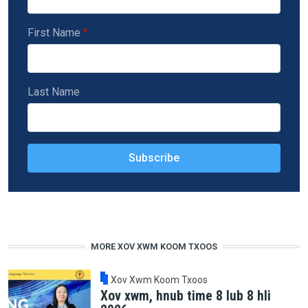
First Name
Last Name
MORE XOV XWM KOOM TXOOS
Xov Xwm Koom Txoos
Xov xwm, hnub time 8 lub 8 hli