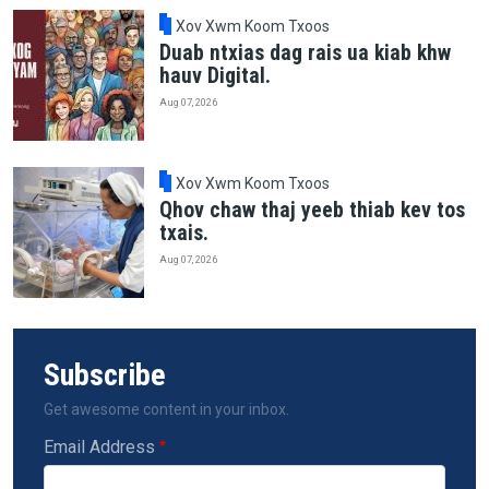
Xov Xwm Koom Txoos
Duab ntxias dag rais ua kiab khw
hauv Digital.
Aug 07, 2026
Xov Xwm Koom Txoos
Qhov chaw thaj yeeb thiab kev tos
txais.
Aug 07, 2026
Subscribe
Get awesome content in your inbox.
Email Address