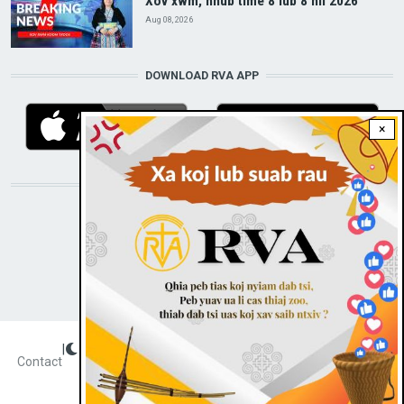
Xov xwm, hnub time 8 lub 8 hli 2026
Aug 08, 2026
DOWNLOAD RVA APP
×
STAY CONNECTED WITH US!
|
Dark theme
FOOTER
Contact
Radio Veritas Asia © 2023