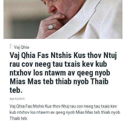
Vaj Qhia
Vaj Qhia Fas Ntshis Kus thov Ntuj
rau cov neeg tau txais kev kub
ntxhov los ntawm av qeeg nyob
Mias Mas teb thiab nyob Thaib
teb.
Apr 03, 2025
Vaj Qhia Fas Ntshis Kus thov Ntuj rau cov neeg tau txais kev
kub ntxhov los ntawm av qeeg nyob Mias Mas teb thiab nyob
Thaib teb.