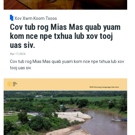
Xov Xwm Koom Txoos
Cov tub rog Mias Mas quab yuam
kom nce npe txhua lub xov tooj
uas siv.
Apr 17, 2026
Cov tub rog Mias Mas quab yuam kom nce npe txhua lub xov
tooj uas siv.