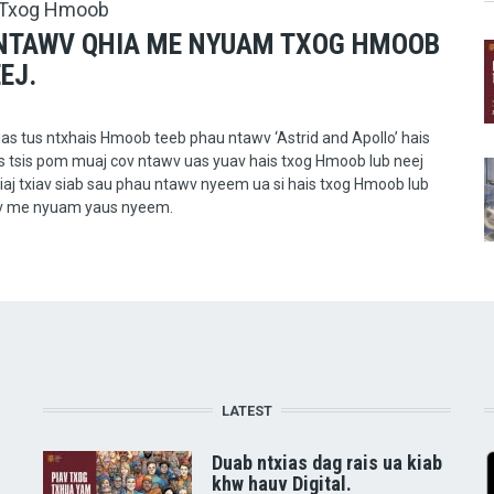
Txog Hmoob
NTAWV QHIA ME NYUAM TXOG HMOOB
EJ.
ias tus ntxhais Hmoob teeb phau ntawv ‘Astrid and Apollo’ hais
s tsis pom muaj cov ntawv uas yuav hais txog Hmoob lub neej
aj txiav siab sau phau ntawv nyeem ua si hais txog Hmoob lub
ov me nyuam yaus nyeem.
LATEST
Duab ntxias dag rais ua kiab
khw hauv Digital.