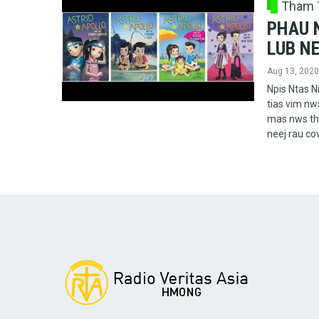
Tham 
PHAU 
LUB NE
Aug 13, 2020
Npis Ntas N
tias vim nw
mas nws thi
neej rau c