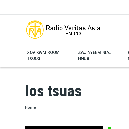
Skip to main content
XOV XWM KOOM
ZAJ NYEEM NIAJ
TXOOS
HNUB
los tsuas
Breadcrumb
Home