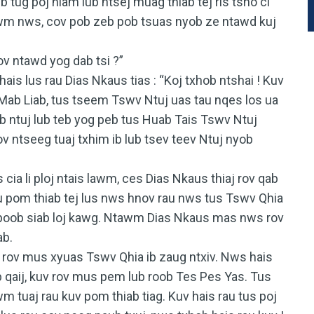
ug poj niam lub ntsej muag thiab tej ris tsho ci
awm nws, cov pob zeb pob tsuas nyob ze ntawd kuj
ov ntawd yog dab tsi ?”
is lus rau Dias Nkaus tias :
“Koj txhob ntshai ! Kuv
j Mab Liab, tus tseem Tswv Ntuj uas tau nqes los ua
ub ntuj lub teb yog peb tus Huab Tais Tswv Ntuj
 ntseeg tuaj txhim ib lub tsev teev Ntuj nyob
ia li ploj ntais lawm, ces Dias Nkaus thiaj rov qab
u pom thiab tej lus nws hnov rau nws tus Tswv Qhia
 poob siab loj kawg. Ntawm Dias Nkaus mas nws rov
ab.
rov mus xyuas Tswv Qhia ib zaug ntxiv. Nws hais
 qaij, kuv rov mus pem lub roob Tes Pes Yas. Tus
 tuaj rau kuv pom thiab tiag. Kuv hais rau tus poj