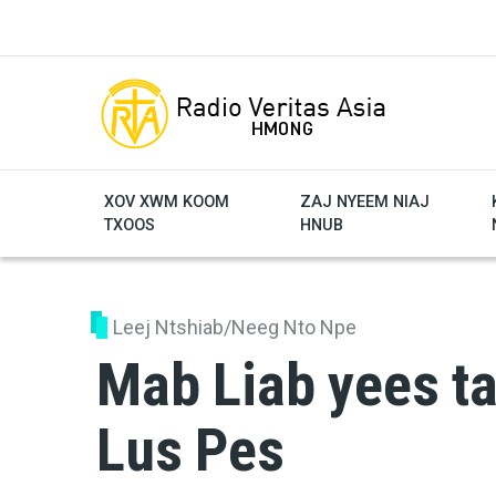
Skip to main content
XOV XWM KOOM
ZAJ NYEEM NIAJ
TXOOS
HNUB
Leej Ntshiab/Neeg Nto Npe
Mab Liab yees t
Lus Pes