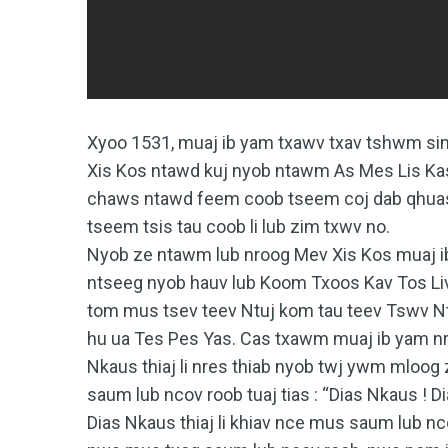
Xyoo 1531, muaj ib yam txawv txav tshwm si
Xis Kos ntawd kuj nyob ntawm As Mes Lis Kas
chaws ntawd feem coob tseem coj dab qhuas
tseem tsis tau coob li lub zim txwv no.
Nyob ze ntawm lub nroog Mev Xis Kos muaj ib
ntseeg nyob hauv lub Koom Txoos Kav Tos Li
tom mus tsev teev Ntuj kom tau teev Tswv N
hu ua Tes Pes Yas. Cas txawm muaj ib yam nr
Nkaus thiaj li nres thiab nyob twj ywm mloog
saum lub ncov roob tuaj tias : “Dias Nkaus ! D
Dias Nkaus thiaj li khiav nce mus saum lub n