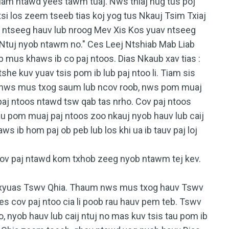
iam ntawd yees tawm tuaj. Nws thiaj nug tus poj
tsi los zeem tseeb tias koj yog tus Nkauj Tsim Txiaj
om ntseeg hauv lub nroog Mev Xis Kos yuav ntseeg
v Ntuj nyob ntawm no." Ces Leej Ntshiab Mab Liab
mus khaws ib co paj ntoos. Dias Nkaub xav tias :
he kuv yuav tsis pom ib lub paj ntoo li. Tiam sis
m nws mus txog saum lub ncov roob, nws pom muaj
paj ntoos ntawd tsw qab tas nrho. Cov paj ntoos
au pom muaj paj ntoos zoo nkauj nyob hauv lub caij
ws ib hom paj ob peb lub los khi ua ib tauv paj loj
cov paj ntawd kom txhob zeeg nyob ntawm tej kev.
xyuas Tswv Qhia. Thaum nws mus txog hauv Tswv
es cov paj ntoo cia li poob rau hauv pem teb. Tswv
o, nyob hauv lub caij ntuj no mas kuv tsis tau pom ib