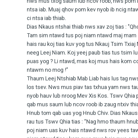
nws mus txog saum lub ncov roob, nws pom ib t
ntsa iab. Muaj qhov pom kev nyob ib ncig nt
ci ntsa iab thiab.
Dias Nkaus ntshai thiab nws xav zoj tias : "Qh
Tam sim ntawd tus poj niam ntawd maj mam ha
hais rau koj tias kuv yog tus Nkauj Tsim Txia
neeg Leej Niam.
Koj yeej paub tias tus tsim l
puas yog ? Li ntawd, mas koj mus hais kom cov
ntawm no mog !”
Thaum Leej Ntshiab Mab Liab hais lus tag nws c
los tsev. Nws mus piav tas txhua yam nws ta
nyob hauv lub nroog Mev Xis Kos. Tswv Qhia
qab mus saum lub ncov roob ib zaug ntxiv thi
Hnub tom qab uas yog Hnub Chiv. Dias Nkaus 
rau tus Tswv Qhia tias : “Nag hmo thaum hnub
poj niam uas kuv hais ntawd nws rov yees tawm