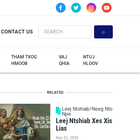
Search
CONTACT US
THAM TXOG
VAJ
NTUJ
HMOOB
QHIA
HLOOV
RELATED
Leej Ntshiab/Neeg Nto
Npe
Leej Ntshiab Xes Xis
Lias
Nov 22, 2025