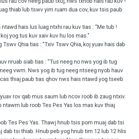
us rau cov neeg paub txuj, nws txhob hais rau kuv !
uag thiab lub tswv yim ruam dua cov, kuv tsis paub
ntawd hais lus luag ntxhi rau kuv tias : “Me tub !
koj yog tus kuv xaiv kuv hu los mas."
 Tswv Qhia tias : "Txiv Tswv Qhia, koj yuav hais dab
 nruab siab tias : “Tus neeg no nws yog ib tug
g neeg vwm. Nws yog ib tug neeg ntseeg nyob hauv
 cas thiaj paub tias qhov nws hais ntawd yog tseeb
j yuav rov qab mus saum lub ncov roob ib zaug ntxiv.
eb ntawm lub roob Tes Pes Yas los mas kuv thiaj
oob Tes Pes Yas. Thawj hnub tsis pom muaj dab tsi
dab tsi thiab. Hnub peb yog hnub tim 12 lub 12 hlis