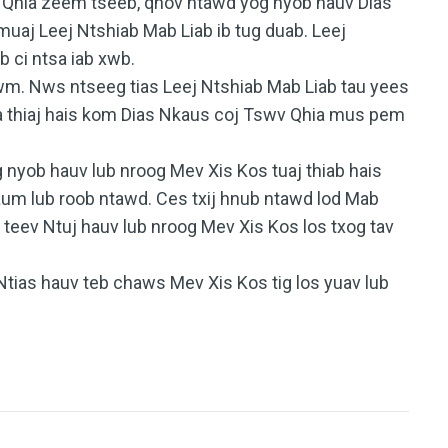
wv Qhia zeem tseeb, qhov ntawd yog nyob hauv Dias
 muaj Leej Ntshiab Mab Liab ib tug duab. Leej
b ci ntsa iab xwb.
awm. Nws ntseeg tias Leej Ntshiab Mab Liab tau yees
a thiaj hais kom Dias Nkaus coj Tswv Qhia mus pem
nyob hauv lub nroog Mev Xis Kos tuaj thiab hais
aum lub roob ntawd. Ces txij hnub ntawd lod Mab
 teev Ntuj hauv lub nroog Mev Xis Kos los txog tav
Ntias hauv teb chaws Mev Xis Kos tig los yuav lub