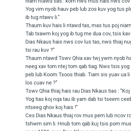
niam ntawd tias : kom nws mus hais nws cov l
Yog vim nyob hauv peb lub zos kuv yog tus pl
ib tug ntawv li."
Thaum kuv hais li ntawd tas, mas tus poj niam 
Tab txawm koj yog ib tug me dua cov, tsis kav 
Dias Nkaus hais nws cov lus tas, nws thiaj nug
tsi rau kuv ?”
Thaum ntawd Tswv Qhia xav twj ywm nyob hauv
neeg xav tom ntej tom qab tiag. Nws tsis yo
peb lub Koom Txoos thiab. Tiam sis yuav ua li
los cuav ne ?”
Tswv Qhia thiaj hais rau Dias Nkaus tias : “Ko
Yog tias koj nqa tau ib yam dab tsi tseem ce
ntseeg qhov koj hais !”
Ces Dias Nkaus thiaj rov mus pem lub ncov r
tshwm sim li. Hnub tom qab kuj tsis pom muaj 