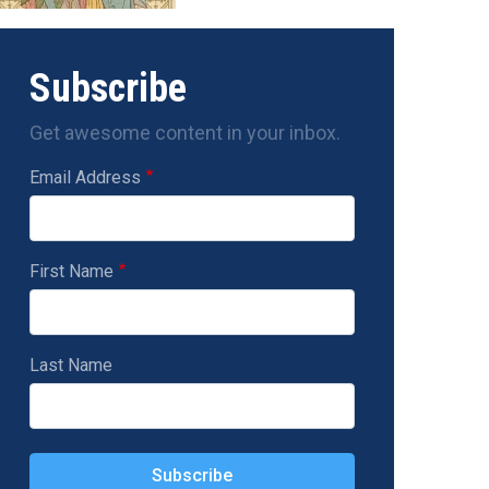
Subscribe
Get awesome content in your inbox.
Email Address
First Name
Last Name