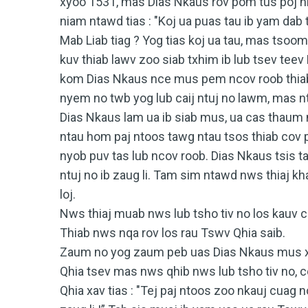
xyoo 1531, mas Dias Nkaus rov pom tus poj n
niam ntawd tias : "Koj ua puas tau ib yam dab 
Mab Liab tiag ? Yog tias koj ua tau, mas tso
kuv thiab lawv zoo siab txhim ib lub tsev tee
kom Dias Nkaus nce mus pem ncov roob thiab 
nyem no twb yog lub caij ntuj no lawm, mas nts
Dias Nkaus lam ua ib siab mus, ua cas thau
ntau hom paj ntoos tawg ntau tsos thiab cov 
nyob puv tas lub ncov roob. Dias Nkaus tsis t
ntuj no ib zaug li. Tam sim ntawd nws thiaj kha
loj.
Nws thiaj muab nws lub tsho tiv no los kauv 
Thiab nws nqa rov los rau Tswv Qhia saib.
Zaum no yog zaum peb uas Dias Nkaus mus 
Qhia tsev mas nws qhib nws lub tsho tiv no, c
Qhia xav tias : "Tej paj ntoos zoo nkauj cuag n