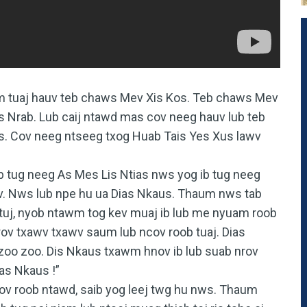
m tuaj hauv teb chaws Mev Xis Kos. Teb chaws Mev
 Nrab. Lub caij ntawd mas cov neeg hauv lub teb
. Cov neeg ntseeg txog Huab Tais Yes Xus lawv
 tug neeg As Mes Lis Ntias nws yog ib tug neeg
v. Nws lub npe hu ua Dias Nkaus. Thaum nws tab
tuj, nyob ntawm tog kev muaj ib lub me nyuam roob
ov txawv txawv saum lub ncov roob tuaj. Dias
 zoo zoo. Dis Nkaus txawm hnov ib lub suab nrov
ias Nkaus !”
cov roob ntawd, saib yog leej twg hu nws. Thaum