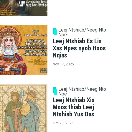
Leej Ntshiab/Neeg Nto
Npe
Leej Ntshiab Es Lis
Xas Npes nyob Hoos
Nqias
Nov 17, 2025
Leej Ntshiab/Neeg Nto
Npe
Leej Ntshiab Xis
Moos thiab Leej
Ntshiab Yus Das
Oct 28, 2025