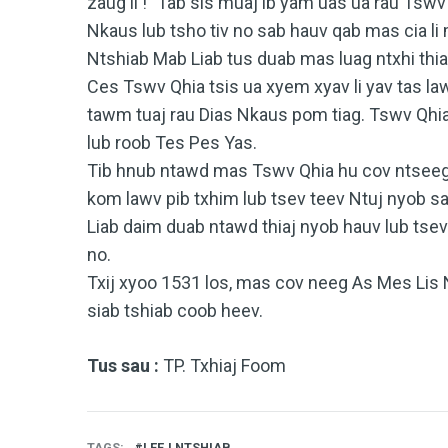
zaug li !” Tab sis muaj ib yam uas ua rau Ts
Nkaus lub tsho tiv no sab hauv qab mas cia li
Ntshiab Mab Liab tus duab mas luag ntxhi thia
Ces Tswv Qhia tsis ua xyem xyav li yav tas l
tawm tuaj rau Dias Nkaus pom tiag. Tswv Qhi
lub roob Tes Pes Yas.
Tib hnub ntawd mas Tswv Qhia hu cov ntseeg 
kom lawv pib txhim lub tsev teev Ntuj nyob s
Liab daim duab ntawd thiaj nyob hauv lub tsev
no.
Txij xyoo 1531 los, mas cov neeg As Mes Lis 
siab tshiab coob heev.
Tus sau :
TP. Txhiaj Foom
TAGS
LEEJ NTSHIAB