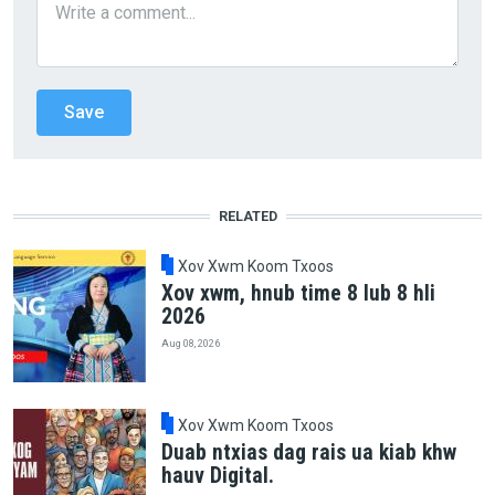
RELATED
Xov Xwm Koom Txoos
Xov xwm, hnub time 8 lub 8 hli
2026
Aug 08, 2026
Xov Xwm Koom Txoos
Duab ntxias dag rais ua kiab khw
hauv Digital.