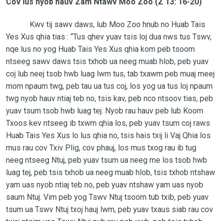
Cov lus nyob hauv Zam Ntawv Moo Zoo (Z 13: 16-20)
Kwv tij sawv daws, lub Moo Zoo hnub no Huab Tais
Yes Xus qhia tias : “Tus qhev yuav tsis loj dua nws tus Tswv,
nqe lus no yog Huab Tais Yes Xus qhia kom peb tsoom
ntseeg sawv daws tsis txhob ua neeg muab hlob, peb yuav
coj lub neej tsob hwb luag lwm tus, tab txawm peb muaj meej
mom npaum twg, peb tau ua tus coj, los yog ua tus loj npaum
twg nyob hauv ntiaj teb no, tsis kav, peb nco ntsoov tias, peb
yuav tsum tsob hwb luag tej. Nyob rau hauv peb lub Koom
Txoos kev ntseeg ib txwm qhia los, peb yuav tsum coj raws
Huab Tais Yes Xus lo lus qhia no, tsis hais txij li Vaj Qhia los
mus rau cov Txiv Plig, cov phauj, los mus txog rau ib tug
neeg ntseeg Ntuj, peb yuav tsum ua neeg me los tsob hwb
luag tej, peb tsis txhob ua neeg muab hlob, tsis txhob ntshaw
yam uas nyob ntiaj teb no, peb yuav ntshaw yam uas nyob
saum Ntuj. Vim peb yog Tswv Ntuj tsoom tub txib, peb yuav
tsum ua Tswv Ntuj txoj hauj lwm, peb yuav txaus siab rau cov