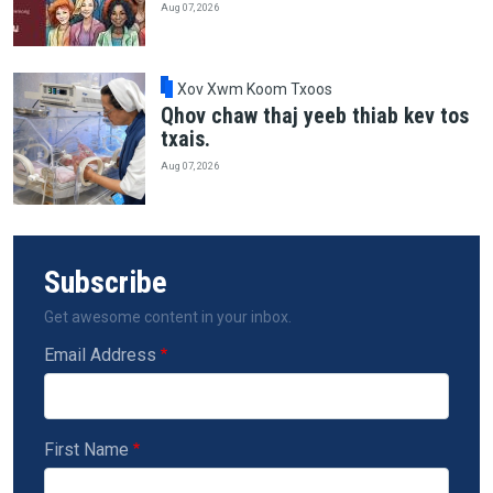
Aug 07, 2026
Xov Xwm Koom Txoos
Qhov chaw thaj yeeb thiab kev tos
txais.
Aug 07, 2026
Subscribe
Get awesome content in your inbox.
Email Address
First Name