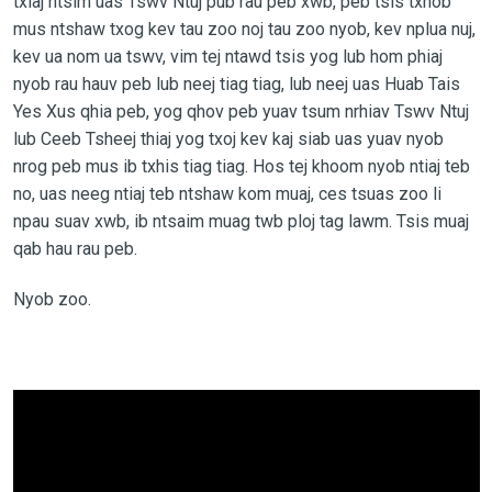
txiaj ntsim uas Tswv Ntuj pub rau peb xwb, peb tsis txhob
mus ntshaw txog kev tau zoo noj tau zoo nyob, kev nplua nuj,
kev ua nom ua tswv, vim tej ntawd tsis yog lub hom phiaj
nyob rau hauv peb lub neej tiag tiag, lub neej uas Huab Tais
Yes Xus qhia peb, yog qhov peb yuav tsum nrhiav Tswv Ntuj
lub Ceeb Tsheej thiaj yog txoj kev kaj siab uas yuav nyob
nrog peb mus ib txhis tiag tiag. Hos tej khoom nyob ntiaj teb
no, uas neeg ntiaj teb ntshaw kom muaj, ces tsuas zoo li
npau suav xwb, ib ntsaim muag twb ploj tag lawm. Tsis muaj
qab hau rau peb.
Nyob zoo.