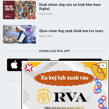
Duab ntxias dag rais ua kiab khw hauv
Digital.
Aug 07, 2026
Qhov chaw thaj yeeb thiab kev tos txais.
Aug 07, 2026
DOWNLOAD RVA APP
×
STAY CONNECTED WITH US!