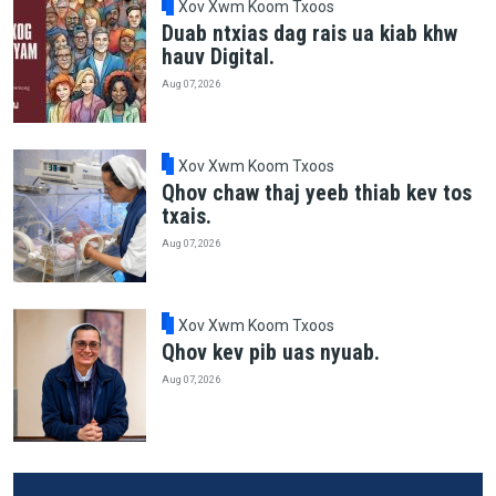
Xov Xwm Koom Txoos
Duab ntxias dag rais ua kiab khw
hauv Digital.
Aug 07, 2026
Xov Xwm Koom Txoos
Qhov chaw thaj yeeb thiab kev tos
txais.
Aug 07, 2026
Xov Xwm Koom Txoos
Qhov kev pib uas nyuab.
Aug 07, 2026