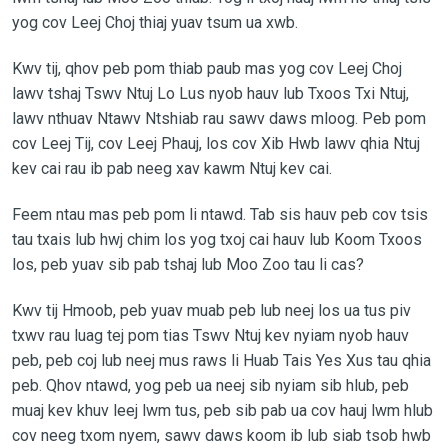
yog cov Leej Choj thiaj yuav tsum ua xwb.
Kwv tij, qhov peb pom thiab paub mas yog cov Leej Choj
lawv tshaj Tswv Ntuj Lo Lus nyob hauv lub Txoos Txi Ntuj,
lawv nthuav Ntawv Ntshiab rau sawv daws mloog. Peb pom
cov Leej Tij, cov Leej Phauj, los cov Xib Hwb lawv qhia Ntuj
kev cai rau ib pab neeg xav kawm Ntuj kev cai.
Feem ntau mas peb pom li ntawd. Tab sis hauv peb cov tsis
tau txais lub hwj chim los yog txoj cai hauv lub Koom Txoos
los, peb yuav sib pab tshaj lub Moo Zoo tau li cas?
Kwv tij Hmoob, peb yuav muab peb lub neej los ua tus piv
txwv rau luag tej pom tias Tswv Ntuj kev nyiam nyob hauv
peb, peb coj lub neej mus raws li Huab Tais Yes Xus tau qhia
peb. Qhov ntawd, yog peb ua neej sib nyiam sib hlub, peb
muaj kev khuv leej lwm tus, peb sib pab ua cov hauj lwm hlub
cov neeg txom nyem, sawv daws koom ib lub siab tsob hwb