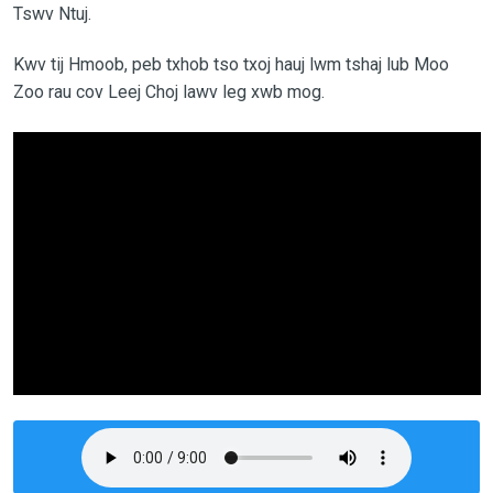
Tswv Ntuj.
Kwv tij Hmoob, peb txhob tso txoj hauj lwm tshaj lub Moo
Zoo rau cov Leej Choj lawv leg xwb mog.