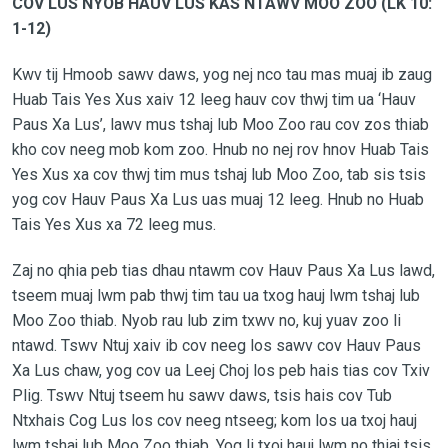
COV LUS NYOB HAUV LUS KAS NTAWV MOO ZOO (LK 10:
1-12)
Kwv tij Hmoob sawv daws, yog nej nco tau mas muaj ib zaug
Huab Tais Yes Xus xaiv 12 leeg hauv cov thwj tim ua ‘Hauv
Paus Xa Lus’, lawv mus tshaj lub Moo Zoo rau cov zos thiab
kho cov neeg mob kom zoo. Hnub no nej rov hnov Huab Tais
Yes Xus xa cov thwj tim mus tshaj lub Moo Zoo, tab sis tsis
yog cov Hauv Paus Xa Lus uas muaj 12 leeg. Hnub no Huab
Tais Yes Xus xa 72 leeg mus.
Zaj no qhia peb tias dhau ntawm cov Hauv Paus Xa Lus lawd,
tseem muaj lwm pab thwj tim tau ua txog hauj lwm tshaj lub
Moo Zoo thiab. Nyob rau lub zim txwv no, kuj yuav zoo li
ntawd. Tswv Ntuj xaiv ib cov neeg los sawv cov Hauv Paus
Xa Lus chaw, yog cov ua Leej Choj los peb hais tias cov Txiv
Plig. Tswv Ntuj tseem hu sawv daws, tsis hais cov Tub
Ntxhais Cog Lus los cov neeg ntseeg; kom los ua txoj hauj
lwm tshaj lub Moo Zoo thiab. Yog li txoj hauj lwm no thiaj tsis