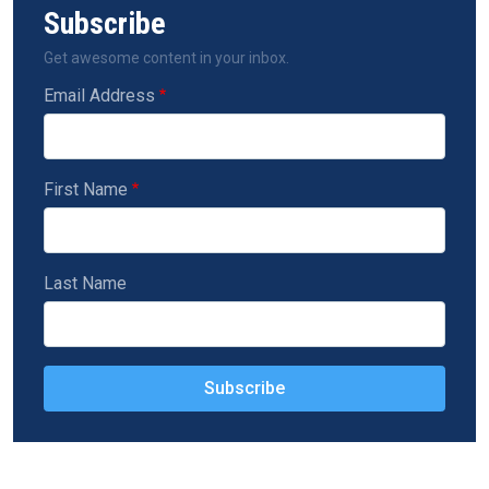
Subscribe
Get awesome content in your inbox.
Email Address
First Name
Last Name