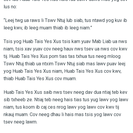
lus no:
“Leej twg ua raws li Tswv Ntuj lub siab, tus ntawd yog kuv ib
leeg kwv, ib leeg muam thiab ib leeg niam.”
Tsis yog Huab Tais Yes Xus tsis kam yuav Mab Liab ua nws
niam, tsis xav yuav cov neeg hauv nws tsev ua nws cov kwv
tij. Huab Tais Yes Xus pom tias tas txhua tus neeg mloog
Tswv Ntuj thiab ua ntxim Tswv Ntuj siab mas lawv puav leej
yog Huab Tais Yes Xus niam, Huab Tais Yes Xus cov kwv,
thiab Huab Tais Yes Xus cov muam.
Huab Tais Yes Xus saib nws tsev neeg dav dua ntiaj teb kev
sib txheeb ze. Ntiaj teb neeg hais tias tus yug lawv yog lawv
niam, tus koom ib caj ces nrog lawv yog lawv cov kwv tij
nkauj muam. Cov neeg dhau li hais mas tsis yog lawv cov
tsev neeg lawm.