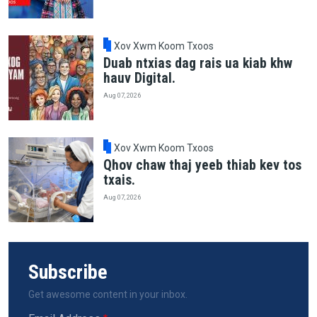
Xov Xwm Koom Txoos
Duab ntxias dag rais ua kiab khw
hauv Digital.
Aug 07, 2026
Xov Xwm Koom Txoos
Qhov chaw thaj yeeb thiab kev tos
txais.
Aug 07, 2026
Subscribe
Get awesome content in your inbox.