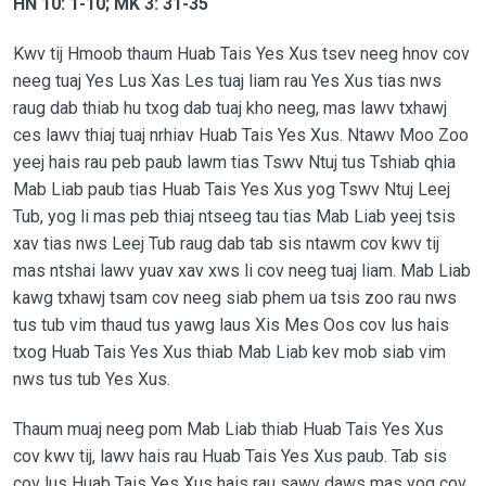
HN 10: 1-10; MK 3: 31-35
Kwv tij Hmoob
thaum Huab Tais Yes Xus tsev neeg hnov cov
neeg tuaj Yes Lus Xas Les tuaj liam rau Yes Xus tias nws
raug dab thiab hu txog dab tuaj kho neeg, mas lawv txhawj
ces lawv thiaj tuaj nrhiav Huab Tais Yes Xus. Ntawv Moo Zoo
yeej hais rau peb paub lawm tias Tswv Ntuj tus Tshiab qhia
Mab Liab paub tias Huab Tais Yes Xus yog Tswv Ntuj Leej
Tub, yog li mas peb thiaj ntseeg tau tias Mab Liab yeej tsis
xav tias nws Leej Tub raug dab tab sis ntawm cov kwv tij
mas ntshai lawv yuav xav xws li cov neeg tuaj liam. Mab Liab
kawg txhawj tsam cov neeg siab phem ua tsis zoo rau nws
tus tub vim thaud tus yawg laus Xis Mes Oos cov lus hais
txog Huab Tais Yes Xus thiab Mab Liab kev mob siab vim
nws tus tub Yes Xus.
Thaum muaj neeg pom Mab Liab thiab Huab Tais Yes Xus
cov kwv tij, lawv hais rau Huab Tais Yes Xus paub. Tab sis
cov lus Huab Tais Yes Xus hais rau sawv daws mas yog cov