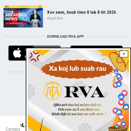
Xov xwm, hnub time 8 lub 8 hli 2026
Aug 08, 2026
DOWNLOAD RVA APP
×
STAY CONNECTED WITH US!
|
Dark theme
FOOTER
Contact