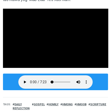
TAGS
DAILY
GOSPEL
HOMILY
HMONG
HMOOB
SCRIPTURE
REFLECTION