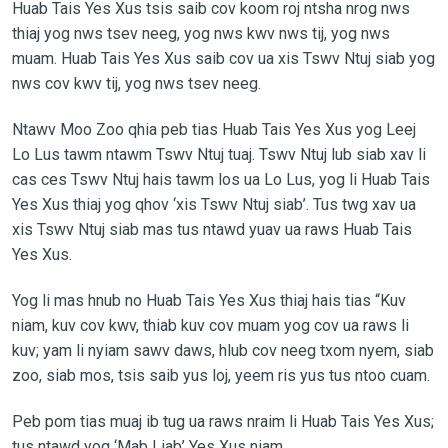
Huab Tais Yes Xus tsis saib cov koom roj ntsha nrog nws
thiaj yog nws tsev neeg, yog nws kwv nws tij, yog nws
muam. Huab Tais Yes Xus saib cov ua xis Tswv Ntuj siab yog
nws cov kwv tij, yog nws tsev neeg.
Ntawv Moo Zoo qhia peb tias Huab Tais Yes Xus yog Leej
Lo Lus tawm ntawm Tswv Ntuj tuaj. Tswv Ntuj lub siab xav li
cas ces Tswv Ntuj hais tawm los ua Lo Lus, yog li Huab Tais
Yes Xus thiaj yog qhov ‘xis Tswv Ntuj siab’. Tus twg xav ua
xis Tswv Ntuj siab mas tus ntawd yuav ua raws Huab Tais
Yes Xus.
Yog li mas hnub no Huab Tais Yes Xus thiaj hais tias “Kuv
niam, kuv cov kwv, thiab kuv cov muam yog cov ua raws li
kuv; yam li nyiam sawv daws, hlub cov neeg txom nyem, siab
zoo, siab mos, tsis saib yus loj, yeem ris yus tus ntoo cuam.
Peb pom tias muaj ib tug ua raws nraim li Huab Tais Yes Xus;
tus ntawd yog ‘Mab Liab’ Yes Xus niam.