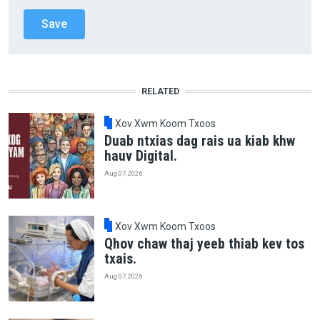
RELATED
Xov Xwm Koom Txoos
Duab ntxias dag rais ua kiab khw
hauv Digital.
Aug 07, 2026
Xov Xwm Koom Txoos
Qhov chaw thaj yeeb thiab kev tos
txais.
Aug 07, 2026