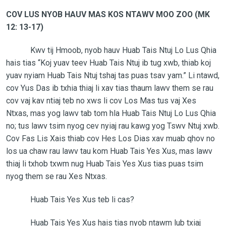
COV LUS NYOB HAUV MAS KOS NTAWV MOO ZOO (MK
12: 13-17)
Kwv tij Hmoob, nyob hauv Huab Tais Ntuj Lo Lus Qhia
hais tias “Koj yuav teev Huab Tais Ntuj ib tug xwb, thiab koj
yuav nyiam Huab Tais Ntuj tshaj tas puas tsav yam.” Li ntawd,
cov Yus Das ib txhia thiaj li xav tias thaum lawv them se rau
cov vaj kav ntiaj teb no xws li cov Los Mas tus vaj Xes
Ntxas, mas yog lawv tab tom hla Huab Tais Ntuj Lo Lus Qhia
no; tus lawv tsim nyog cev nyiaj rau kawg yog Tswv Ntuj xwb.
Cov Fas Lis Xais thiab cov Hes Los Dias xav muab qhov no
los ua chaw rau lawv tau kom Huab Tais Yes Xus, mas lawv
thiaj li txhob txwm nug Huab Tais Yes Xus tias puas tsim
nyog them se rau Xes Ntxas.
Huab Tais Yes Xus teb li cas?
Huab Tais Yes Xus hais tias nyob ntawm lub txiaj