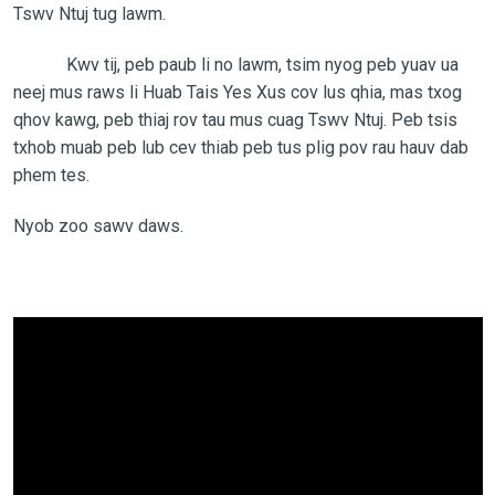
Tswv Ntuj tug lawm.
Kwv tij, peb paub li no lawm, tsim nyog peb yuav ua
neej mus raws li Huab Tais Yes Xus cov lus qhia, mas txog
qhov kawg, peb thiaj rov tau mus cuag Tswv Ntuj. Peb tsis
txhob muab peb lub cev thiab peb tus plig pov rau hauv dab
phem tes.
Nyob zoo sawv daws.