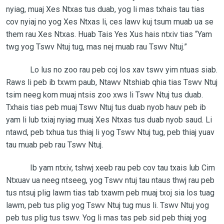
nyiag, muaj Xes Ntxas tus duab, yog li mas txhais tau tias
cov nyiaj no yog Xes Ntxas li, ces lawv kuj tsum muab ua se
them rau Xes Ntxas. Huab Tais Yes Xus hais ntxiv tias “Yam
twg yog Tswv Ntuj tug, mas nej muab rau Tswv Ntuj.”
Lo lus no zoo rau peb coj los xav tswv yim ntuas siab.
Raws li peb ib txwm paub, Ntawv Ntshiab qhia tias Tswv Ntuj
tsim neeg kom muaj ntsis zoo xws li Tswv Ntuj tus duab.
Txhais tias peb muaj Tswv Ntuj tus duab nyob hauv peb ib
yam li lub txiaj nyiag muaj Xes Ntxas tus duab nyob saud. Li
ntawd, peb txhua tus thiaj li yog Tswv Ntuj tug, peb thiaj yuav
tau muab peb rau Tswv Ntuj.
Ib yam ntxiv, tshwj xeeb rau peb cov tau txais lub Cim
Ntxuav ua neeg ntseeg, yog Tswv ntuj tau ntaus thwj rau peb
tus ntsuj plig lawm tias tab txawm peb muaj txoj sia los tuag
lawm, peb tus plig yog Tswv Ntuj tug mus li. Tswv Ntuj yog
peb tus plig tus tswv. Yog li mas tas peb sid peb thiaj yog