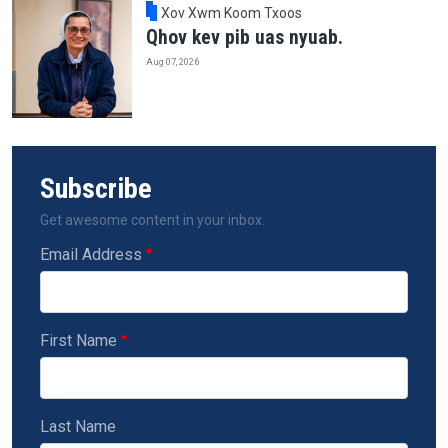
Xov Xwm Koom Txoos
Qhov kev pib uas nyuab.
Aug 07, 2026
Subscribe
Get awesome content in your inbox.
Email Address
First Name
Last Name