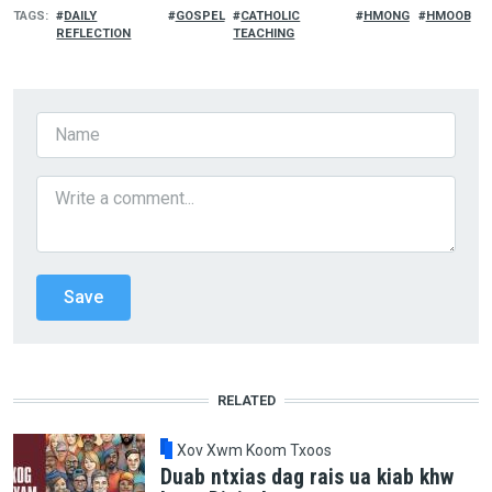
TAGS
DAILY
GOSPEL
CATHOLIC
HMONG
HMOOB
REFLECTION
TEACHING
RELATED
Xov Xwm Koom Txoos
Duab ntxias dag rais ua kiab khw