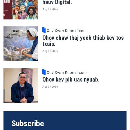
hauv Digital.
Aug 07, 2026
Xov Xwm Koom Txoos
Qhov chaw thaj yeeb thiab kev tos
txais.
Aug 07, 2026
Xov Xwm Koom Txoos
Qhov kev pib uas nyuab.
Aug 07, 2026
Subscribe