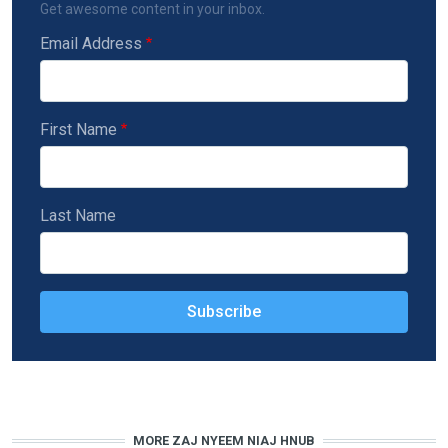
Get awesome content in your inbox.
Email Address
First Name
Last Name
MORE ZAJ NYEEM NIAJ HNUB