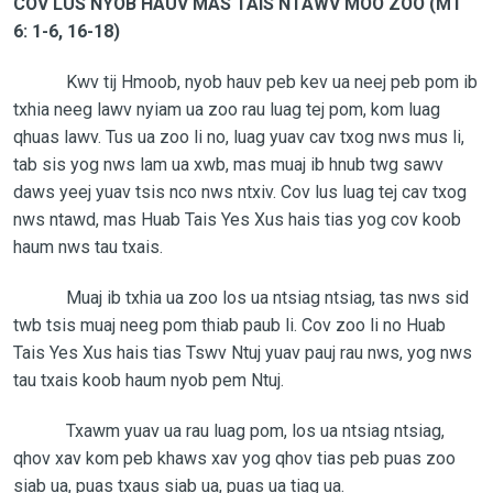
COV LUS NYOB HAUV MAS TAIS NTAWV MOO ZOO (MT
6: 1-6, 16-18)
Kwv tij Hmoob, nyob hauv peb kev ua neej peb pom ib
txhia neeg lawv nyiam ua zoo rau luag tej pom, kom luag
qhuas lawv. Tus ua zoo li no, luag yuav cav txog nws mus li,
tab sis yog nws lam ua xwb, mas muaj ib hnub twg sawv
daws yeej yuav tsis nco nws ntxiv. Cov lus luag tej cav txog
nws ntawd, mas Huab Tais Yes Xus hais tias yog cov koob
haum nws tau txais.
Muaj ib txhia ua zoo los ua ntsiag ntsiag, tas nws sid
twb tsis muaj neeg pom thiab paub li. Cov zoo li no Huab
Tais Yes Xus hais tias Tswv Ntuj yuav pauj rau nws, yog nws
tau txais koob haum nyob pem Ntuj.
Txawm yuav ua rau luag pom, los ua ntsiag ntsiag,
qhov xav kom peb khaws xav yog qhov tias peb puas zoo
siab ua, puas txaus siab ua, puas ua tiag ua.