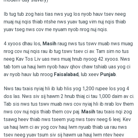
Ib tug tub zog hais tias nws yug los nyob hauv tsev neeg
muaj nuj nqis thiab ntshe nws yuav tuag vim nuj nqis thiab
yuav tseg nws cov me nyuam nyob nrog nuj nqis.
4 xyoos dhau los,
Masih
raug nws tus tswv muab nws muag
nrog cov nuj nqis rau ib tug tswv tsev ci av. Tam sim no tus
neeg Kav Tos Liv uas nws muaj hnub nyoog 42 xyoos. Nws
tab tom ua hauj lwm nyob hauv qhov chaw tshiab uas yog ci
av nyob hauv lub nroog
Faisalabad
, lub xeev
Punjab
.
Nws tau txais nyiaj hli ib lub hlis yog 1,200 rupee los yog 4
dos las. Nws siv sij hawm 2 hnub thiaj ci tau 1,000 daim av ci.
Tab sis nws tus tswv muab nws cov nyiaj hli ib nrab lov them
nws cov nuj nqis thiab them cov paj.
Masih
tau txais nqi zog
tsawg heev thiab nws tseem yug nws tsev neeg 6 leej. Kev
ua hauj lwm ci av yog cov hauj lwm nyuab thiab ua rau nws
tsev neeg yuav tsum siv sij hawm ua hauj lwm ntev heev