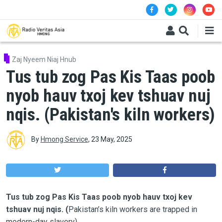
Skip to main content
Zaj Nyeem Niaj Hnub
Tus tub zog Pas Kis Taas poob
nyob hauv txoj kev tshuav nuj
nqis. (Pakistan's kiln workers)
By
Hmong Service
,
23 May, 2025
Tus tub zog Pas Kis Taas poob nyob hauv txoj kev
tshuav nuj nqis. (
Pakistan’s kiln workers are trapped in
modern-day slavery)