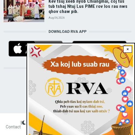
Kev tsuj xeeb nyob Chiangmai, coj tus
tub tshaj Ntuj Lus PIME rov los rau nws
qhov chaw pib.
Aug 06, 2026
DOWNLOAD RVA APP
×
STAY CONNECTED WITH US!
|
Dark theme
FOOTER
Contact