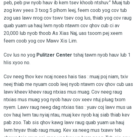
peb, peb pw nyob hauv ib kem tsev khoob ntshuv.” Muaj tub
zog kwv yees 3 txog 5 plhom leej, feem coob yog cov tub
zog uas lawv nrog cov tswv tsev cog lus, thiab yog cov raug
quab yuam ua hauj lwm nyob ntawm cov qhov cub ci av
20,000 lub nyob thoob As Xias Naj, uas tsoom pej xeem
feem coob yog cov Mawv Xis Lim.
Cov lus no yog
Pulitzer Center
tshaj tawm nyob hauv lub 1
hlis xyoo no.
Cov neeg thov kev ncaj ncees hais tias : muaj poj niam, txiv
neej thiab me nyuam coob leej nyob ntawm cov qhov cub uas
lawv kheev kheev raug ntxias mus muag. Cov neeg raug
ntxias mus muag yog nyob hauv cov xeev ntuj pluag txom
nyem. Lawv raug neeg dag ntxias tias : yuav coj lawv mus ua
cov hauj lwm tau nyiaj ntau, muaj kev nyob kaj siab thiab kev
pab zoo. Tab sis qhov kawg lawv raug quab yuam ua hauj
lwm hnyav thiab raug muag. Kev xa neeg mus txawv teb