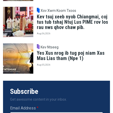
Xov Xwm Koom Txoos
Kev tsuj xeeb nyob Chiangmai, coj
tus tub tshaj Ntuj Lus PIME rov los
rau nws qhov chaw pib.
Aug 06, 2026
Kev Ntseeg
Yes Xus nrog ib tug poj niam Xas
Mas Lias tham (Npe 1)
Aug 05, 2026
Subscribe
Get awesome content in your inbox.
Email Address