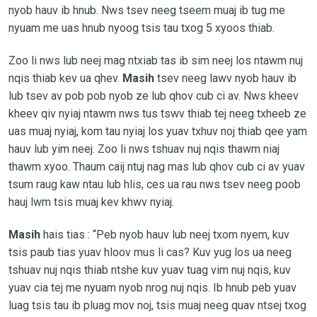
nyob hauv ib hnub. Nws tsev neeg tseem muaj ib tug me
nyuam me uas hnub nyoog tsis tau txog 5 xyoos thiab.
Zoo li nws lub neej mag ntxiab tas ib sim neej los ntawm nuj
nqis thiab kev ua qhev.
Masih
tsev neeg lawv nyob hauv ib
lub tsev av pob pob nyob ze lub qhov cub ci av. Nws kheev
kheev qiv nyiaj ntawm nws tus tswv thiab tej neeg txheeb ze
uas muaj nyiaj, kom tau nyiaj los yuav txhuv noj thiab qee yam
hauv lub yim neej. Zoo li nws tshuav nuj nqis thawm niaj
thawm xyoo. Thaum caij ntuj nag mas lub qhov cub ci av yuav
tsum raug kaw ntau lub hlis, ces ua rau nws tsev neeg poob
hauj lwm tsis muaj kev khwv nyiaj.
Masih
hais tias : “Peb nyob hauv lub neej txom nyem, kuv
tsis paub tias yuav hloov mus li cas? Kuv yug los ua neeg
tshuav nuj nqis thiab ntshe kuv yuav tuag vim nuj nqis, kuv
yuav cia tej me nyuam nyob nrog nuj nqis. Ib hnub peb yuav
luag tsis tau ib pluag mov noj, tsis muaj neeg quav ntsej txog