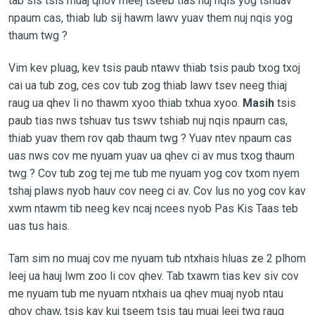
tab sis tsis muaj qhov meej tseeb tias nuj nqis yog tshuav
npaum cas, thiab lub sij hawm lawv yuav them nuj nqis yog
thaum twg ?
Vim kev pluag, kev tsis paub ntawv thiab tsis paub txog txoj
cai ua tub zog, ces cov tub zog thiab lawv tsev neeg thiaj
raug ua qhev li no thawm xyoo thiab txhua xyoo.
Masih
tsis
paub tias nws tshuav tus tswv tshiab nuj nqis npaum cas,
thiab yuav them rov qab thaum twg ? Yuav ntev npaum cas
uas nws cov me nyuam yuav ua qhev ci av mus txog thaum
twg ? Cov tub zog tej me tub me nyuam yog cov txom nyem
tshaj plaws nyob hauv cov neeg ci av. Cov lus no yog cov kav
xwm ntawm tib neeg kev ncaj ncees nyob Pas Kis Taas teb
uas tus hais.
Tam sim no muaj cov me nyuam tub ntxhais hluas ze 2 plhom
leej ua hauj lwm zoo li cov qhev. Tab txawm tias kev siv cov
me nyuam tub me nyuam ntxhais ua qhev muaj nyob ntau
qhov chaw, tsis kav kuj tseem tsis tau muaj leej twg raug