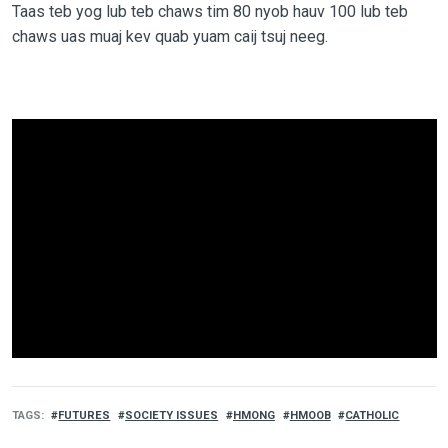
Taas teb yog lub teb chaws tim 80 nyob hauv 100 lub teb
chaws uas muaj kev quab yuam caij tsuj neeg.
TAGS
FUTURES
SOCIETY ISSUES
HMONG
HMOOB
CATHOLIC