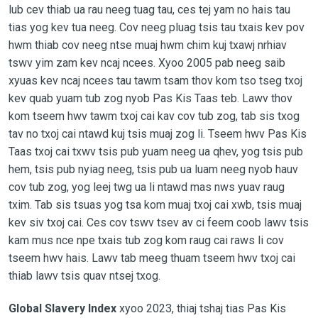
lub cev thiab ua rau neeg tuag tau, ces tej yam no hais tau
tias yog kev tua neeg. Cov neeg pluag tsis tau txais kev pov
hwm thiab cov neeg ntse muaj hwm chim kuj txawj nrhiav
tswv yim zam kev ncaj ncees. Xyoo 2005 pab neeg saib
xyuas kev ncaj ncees tau tawm tsam thov kom tso tseg txoj
kev quab yuam tub zog nyob Pas Kis Taas teb. Lawv thov
kom tseem hwv tawm txoj cai kav cov tub zog, tab sis txog
tav no txoj cai ntawd kuj tsis muaj zog li. Tseem hwv Pas Kis
Taas txoj cai txwv tsis pub yuam neeg ua qhev, yog tsis pub
hem, tsis pub nyiag neeg, tsis pub ua luam neeg nyob hauv
cov tub zog, yog leej twg ua li ntawd mas nws yuav raug
txim. Tab sis tsuas yog tsa kom muaj txoj cai xwb, tsis muaj
kev siv txoj cai. Ces cov tswv tsev av ci feem coob lawv tsis
kam mus nce npe txais tub zog kom raug cai raws li cov
tseem hwv hais. Lawv tab meeg thuam tseem hwv txoj cai
thiab lawv tsis quav ntsej txog.
Global Slavery Index
xyoo 2023, thiaj tshaj tias Pas Kis