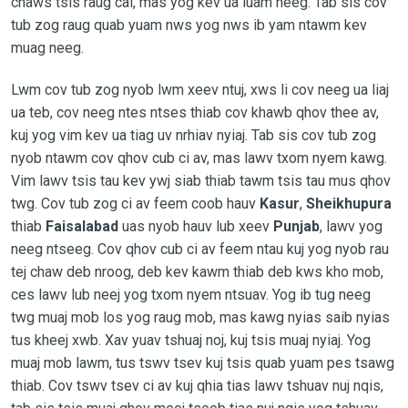
chaws tsis raug cai, mas yog kev ua luam neeg. Tab sis cov
tub zog raug quab yuam nws yog nws ib yam ntawm kev
muag neeg.
Lwm cov tub zog nyob lwm xeev ntuj, xws li cov neeg ua liaj
ua teb, cov neeg ntes ntses thiab cov khawb qhov thee av,
kuj yog vim kev ua tiag uv nrhiav nyiaj. Tab sis cov tub zog
nyob ntawm cov qhov cub ci av, mas lawv txom nyem kawg.
Vim lawv tsis tau kev ywj siab thiab tawm tsis tau mus qhov
twg. Cov tub zog ci av feem coob hauv
Kasur
,
Sheikhupura
thiab
Faisalabad
uas nyob hauv lub xeev
Punjab
, lawv yog
neeg ntseeg. Cov qhov cub ci av feem ntau kuj yog nyob rau
tej chaw deb nroog, deb kev kawm thiab deb kws kho mob,
ces lawv lub neej yog txom nyem ntsuav. Yog ib tug neeg
twg muaj mob los yog raug mob, mas kawg nyias saib nyias
tus kheej xwb. Xav yuav tshuaj noj, kuj tsis muaj nyiaj. Yog
muaj mob lawm, tus tswv tsev kuj tsis quab yuam pes tsawg
thiab. Cov tswv tsev ci av kuj qhia tias lawv tshuav nuj nqis,