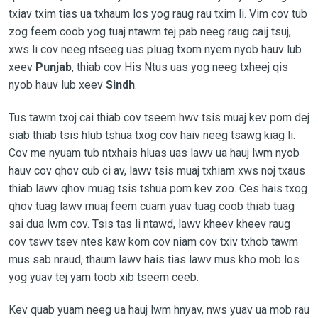
txiav txim tias ua txhaum los yog raug rau txim li. Vim cov tub
zog feem coob yog tuaj ntawm tej pab neeg raug caij tsuj,
xws li cov neeg ntseeg uas pluag txom nyem nyob hauv lub
xeev
Punjab
, thiab cov His Ntus uas yog neeg txheej qis
nyob hauv lub xeev
Sindh
.
Tus tawm txoj cai thiab cov tseem hwv tsis muaj kev pom dej
siab thiab tsis hlub tshua txog cov haiv neeg tsawg kiag li.
Cov me nyuam tub ntxhais hluas uas lawv ua hauj lwm nyob
hauv cov qhov cub ci av, lawv tsis muaj txhiam xws noj txaus
thiab lawv qhov muag tsis tshua pom kev zoo. Ces hais txog
qhov tuag lawv muaj feem cuam yuav tuag coob thiab tuag
sai dua lwm cov. Tsis tas li ntawd, lawv kheev kheev raug
cov tswv tsev ntes kaw kom cov niam cov txiv txhob tawm
mus sab nraud, thaum lawv hais tias lawv mus kho mob los
yog yuav tej yam toob xib tseem ceeb.
Kev quab yuam neeg ua hauj lwm hnyav, nws yuav ua mob rau