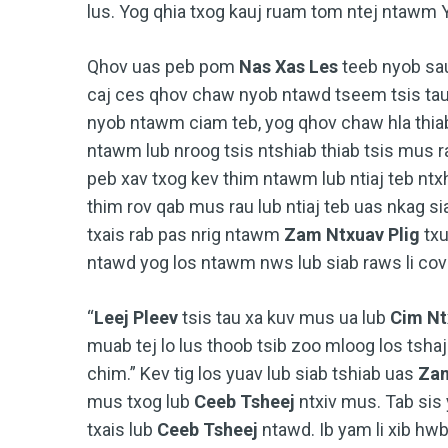
lus. Yog qhia txog kauj ruam tom ntej ntawm 
Qhov uas peb pom
Nas Xas Les
teeb nyob sa
caj ces qhov chaw nyob ntawd tseem tsis tau
nyob ntawm ciam teb, yog qhov chaw hla thi
ntawm lub nroog tsis ntshiab thiab tsis mus 
peb xav txog kev thim ntawm lub ntiaj teb nt
thim rov qab mus rau lub ntiaj teb uas nkag s
txais rab pas nrig ntawm
Zam Ntxuav Plig
txu
ntawd yog los ntawm nws lub siab raws li co
“
Leej Pleev
tsis tau xa kuv mus ua lub
Cim Nt
muab tej lo lus thoob tsib zoo mloog los tsha
chim.” Kev tig los yuav lub siab tshiab uas
Zam
mus txog lub
Ceeb Tsheej
ntxiv mus. Tab sis 
txais lub
Ceeb Tsheej
ntawd. Ib yam li xib hw