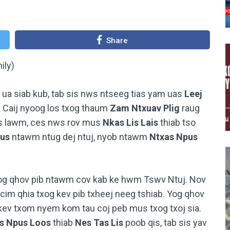
Share
ily)
s ua siab kub, tab sis nws ntseeg tias yam uas
Leej
 Caij nyoog los txog thaum
Zam Ntxuav Plig
raug
s lawm, ces nws rov mus
Nkas Lis Lais
thiab tso
aus
ntawm ntug dej ntuj, nyob ntawm
Ntxas Npus
yog qhov pib ntawm cov kab ke hwm Tswv Ntuj. Nov
cim qhia txog kev pib txheej neeg tshiab. Yog qhov
g kev txom nyem kom tau coj peb mus txog txoj sia.
s Npus Loos
thiab
Nes Tas Lis
poob qis, tab sis yav