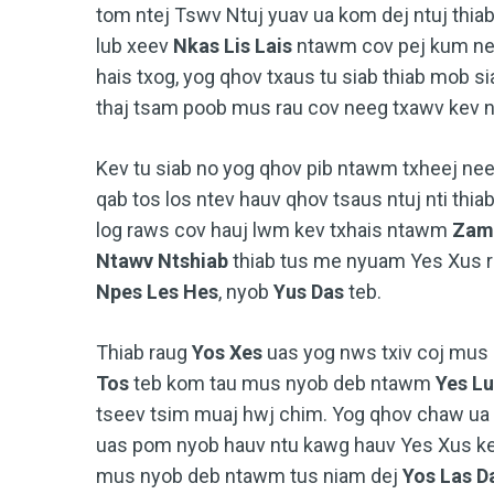
tom ntej Tswv Ntuj yuav ua kom dej ntuj thia
lub xeev
Nkas Lis Lais
ntawm cov pej kum nee
hais txog, yog qhov txaus tu siab thiab mob 
thaj tsam poob mus rau cov neeg txawv kev n
Kev tu siab no yog qhov pib ntawm txheej ne
qab tos los ntev hauv qhov tsaus ntuj nti thia
log raws cov hauj lwm kev txhais ntawm
Zam 
Ntawv Ntshiab
thiab tus me nyuam Yes Xus r
Npes Les Hes
, nyob
Yus Das
teb.
Thiab raug
Yos Xes
uas yog nws txiv coj mus
Tos
teb kom tau mus nyob deb ntawm
Yes Lu
tseev tsim muaj hwj chim. Yog qhov chaw ua 
uas pom nyob hauv ntu kawg hauv Yes Xus ke
mus nyob deb ntawm tus niam dej
Yos Las D