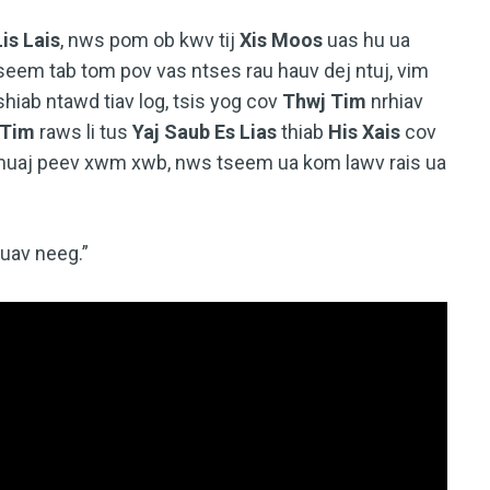
is Lais
, nws pom ob kwv tij
Xis Moos
uas hu ua
seem tab tom pov vas ntses rau hauv dej ntuj, vim
hiab ntawd tiav log, tsis yog cov
Thwj Tim
nrhiav
 Tim
raws li tus
Yaj Saub Es Lias
thiab
His Xais
cov
 muaj peev xwm xwb, nws tseem ua kom lawv rais ua
uav neeg.”