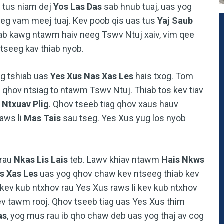
b tus niam dej
Yos Las Das
sab hnub tuaj, uas yog
g vam meej tuaj. Kev poob qis uas tus
Yaj Saub
siab kawg ntawm haiv neeg Tswv Ntuj xaiv, vim qee
tseeg kav thiab nyob.
eg tshiab uas
Yes Xus Nas Xas Les
hais txog. Tom
b qhov ntsiag to ntawm Tswv Ntuj. Thiab tos kev tiav
Ntxuav Plig
. Qhov tseeb tiag qhov xaus hauv
aws li
Mas Tais
sau tseg. Yes Xus yug los nyob
 rau
Nkas Lis Lais
teb. Lawv khiav ntawm
Hais Nkws
s Xas Les
uas yog qhov chaw kev ntseeg thiab kev
kev kub ntxhov rau Yes Xus raws li kev kub ntxhov
v tawm rooj. Qhov tseeb tiag uas Yes Xus thim
as
, yog mus rau ib qho chaw deb uas yog thaj av cog