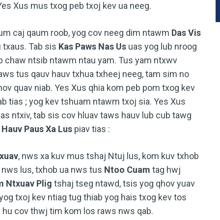
Yes Xus mus txog peb txoj kev ua neeg.
um caj qaum roob, yog cov neeg dim ntawm
Das Vis
 txaus. Tab sis
Kas Paws Nas Us
uas yog lub nroog
ab chaw ntsib ntawm ntau yam. Tus yam ntxwv
raws tus qauv hauv txhua txheej neeg, tam sim no
xhov quav niab. Yes Xus qhia kom peb pom txog kev
iab tias ; yog kev tshuam ntawm txoj sia. Yes Xus
as ntxiv, tab sis cov hluav taws hauv lub cub tawg
v
Hauv Paus Xa Lus
piav tias :
xuav
, nws xa kuv mus tshaj Ntuj lus, kom kuv txhob
j nws lus, txhob ua nws tus
Ntoo Cuam
tag hwj
 Ntxuav Plig
tshaj tseg ntawd, tsis yog qhov yuav
yog txoj kev ntiag tug thiab yog hais txog kev tos
b hu cov thwj tim kom los raws nws qab.