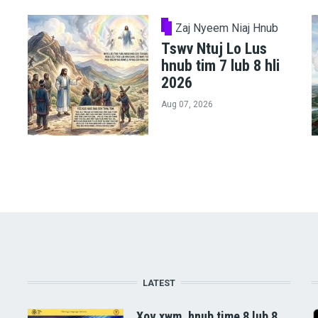
Zaj Nyeem Niaj Hnub
Tswv Ntuj Lo Lus
hnub tim 7 lub 8 hli
2026
Aug 07, 2026
LATEST
Xov xwm, hnub time 8 lub 8