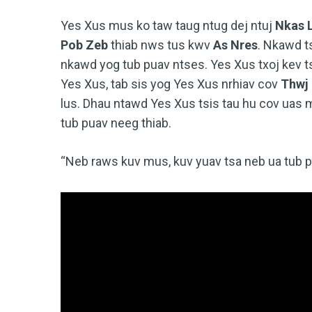
Yes Xus mus ko taw taug ntug dej ntuj
Nkas L
Pob Zeb
thiab nws tus kwv
As Nres
. Nkawd t
nkawd yog tub puav ntses. Yes Xus txoj kev ts
Yes Xus, tab sis yog Yes Xus nrhiav cov
Thwj
lus. Dhau ntawd Yes Xus tsis tau hu cov uas
tub puav neeg thiab.
“Neb raws kuv mus, kuv yuav tsa neb ua tub p