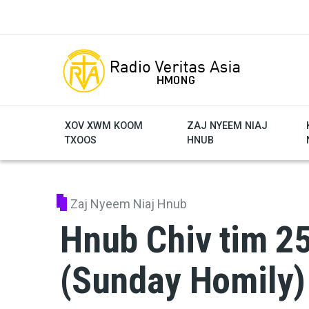
Skip to main content
XOV XWM KOOM
ZAJ NYEEM NIAJ
TXOOS
HNUB
Zaj Nyeem Niaj Hnub
Hnub Chiv tim 25
(Sunday Homily)