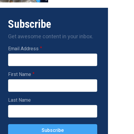
Subscribe
Get awesome content in your inbox.
Email Address
First Name
Last Name