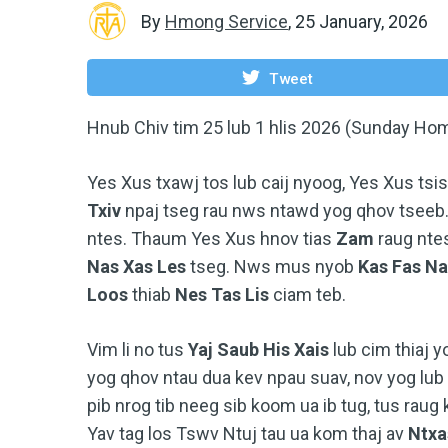
By
Hmong Service
,
25 January, 2026
Tweet
Hnub Chiv tim 25 lub 1 hlis 2026 (Sunday Hom
Yes Xus txawj tos lub caij nyoog, Yes Xus tsi
Txiv
npaj tseg rau nws ntawd yog qhov tseeb.
ntes. Thaum Yes Xus hnov tias
Zam
raug nte
Nas Xas Les
tseg. Nws mus nyob
Kas Fas N
Loos
thiab
Nes Tas Lis
ciam teb.
Vim li no tus
Yaj Saub His Xais
lub cim thiaj 
yog qhov ntau dua kev npau suav, nov yog lub 
pib nrog tib neeg sib koom ua ib tug, tus rau
Yav tag los Tswv Ntuj tau ua kom thaj av
Ntxa