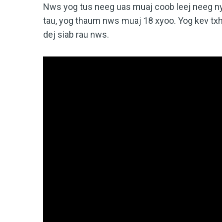
Nws yog tus neeg uas muaj coob leej neeg ny
tau, yog thaum nws muaj 18 xyoo. Yog kev tx
dej siab rau nws.