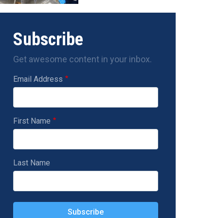
Subscribe
Get awesome content in your inbox.
Email Address
First Name
Last Name