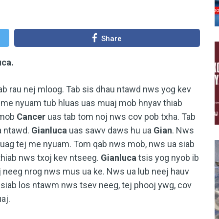
Share
uca.
ab rau nej mloog. Tab sis dhau ntawd nws yog kev
tug me nyuam tub hluas uas muaj mob hnyav thiab
 mob
Cancer
uas tab tom noj nws cov pob txha. Tab
a ntawd.
Gianluca
uas sawv daws hu ua
Gian
. Nws
i luag tej me nyuam. Tom qab nws mob, nws ua siab
thiab nws txoj kev ntseeg.
Gianluca
tsis yog nyob ib
ej neeg nrog nws mus ua ke. Nws ua lub neej hauv
 siab los ntawm nws tsev neeg, tej phooj ywg, cov
aj.