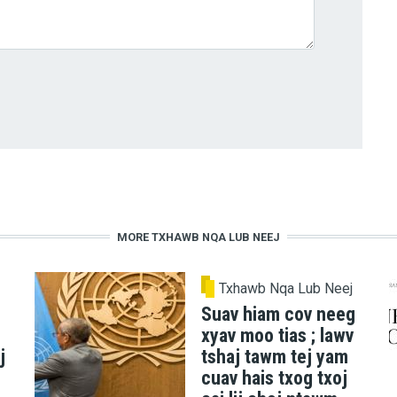
MORE TXHAWB NQA LUB NEEJ
Txhawb Nqa Lub Neej
Suav hiam cov neeg
xyav moo tias ; lawv
j
tshaj tawm tej yam
cuav hais txog txoj