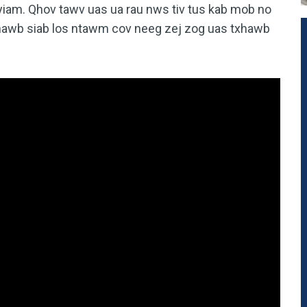
iam. Qhov tawv uas ua rau nws tiv tus kab mob no
hawb siab los ntawm cov neeg zej zog uas txhawb