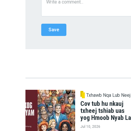
Txhawb Nqa Lub Neej
Cov tub hu nkauj
txheej tshiab uas
yog Hmoob Nyab La
Jul 10, 2026