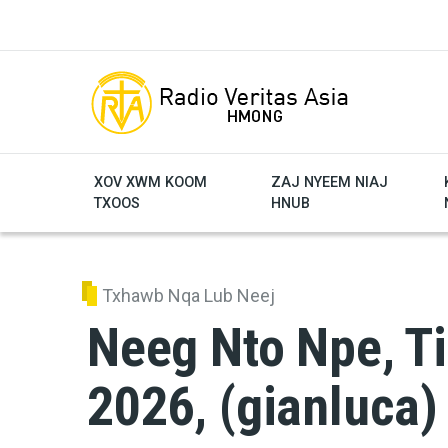
Skip to main content
XOV XWM KOOM
ZAJ NYEEM NIAJ
TXOOS
HNUB
Txhawb Nqa Lub Neej
Neeg Nto Npe, Ti
2026, (gianluca)