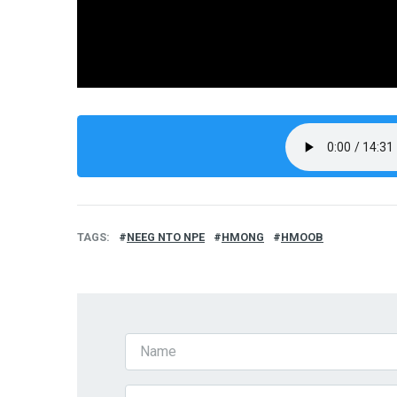
TAGS
NEEG NTO NPE
HMONG
HMOOB