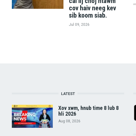
cai lij choj ntawm
cov haiv neeg kev
sib koom siab.
Jul 09, 2026
LATEST
Xov xwm, hnub time 8 lub 8
hli 2026
Aug 08, 2026