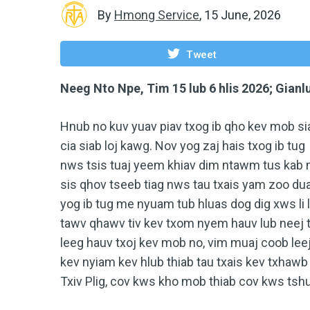
By
Hmong Service
,
15 June, 2026
Tweet
Neeg Nto Npe, Tim 15 lub 6 hlis 2026; Gianl
Hnub no kuv yuav piav txog ib qho kev mob si
cia siab loj kawg. Nov yog zaj hais txog ib 
nws tsis tuaj yeem khiav dim ntawm tus kab
sis qhov tseeb tiag nws tau txais yam zoo du
yog ib tug me nyuam tub hluas dog dig xws l
tawv qhawv tiv kev txom nyem hauv lub neej 
leeg hauv txoj kev mob no, vim muaj coob le
kev nyiam kev hlub thiab tau txais kev txhawb
Txiv Plig, cov kws kho mob thiab cov kws tshu