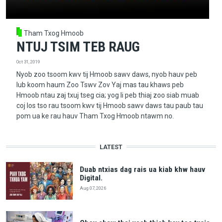
Tham Txog Hmoob
NTUJ TSIM TEB RAUG
Oct 31, 2019
Nyob zoo tsoom kwv tij Hmoob sawv daws, nyob hauv peb
lub koom haum Zoo Tswv Zov Yaj mas tau khaws peb
Hmoob ntau zaj txuj tseg cia; yog li peb thiaj zoo siab muab
coj los tso rau tsoom kwv tij Hmoob sawv daws tau paub tau
pom ua ke rau hauv Tham Txog Hmoob ntawm no.
LATEST
Duab ntxias dag rais ua kiab khw hauv
Digital.
Aug 07, 2026