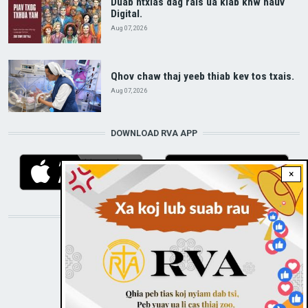
Duab ntxias dag rais ua kiab khw hauv
Digital.
Aug 07, 2026
Qhov chaw thaj yeeb thiab kev tos txais.
Aug 07, 2026
DOWNLOAD RVA APP
×
STAY CONNECTED WITH US!