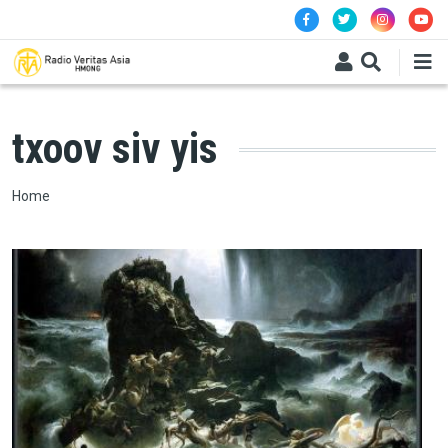
Skip to main content
txoov siv yis
Breadcrumb
Home