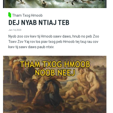
Tham Txog Hmoob
DEJ NYAB NTIAJ TEB
Jan 14, 2020
Nyob zoo cov kwv tij Hmoob sawv daws, hnub no peb Zoo
Tswv Zov Yaj rov los piav txog peb Hmoob tej txuj rau cov
kwv tij sawv daws paub ntxiv.