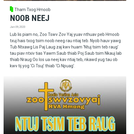
Tham Txog Hmoob
NOOB NEEJ
Jan 09, 2020
Lub lis piam no, Zoo Tswv Zov Yaj yuav nthuav peb Hmoob
txuj hais txog tsim noob neeg rau ntiaj teb. Nyob hauv yawg
Tub Ntxawg Lis Paj Laug zaj kwv huam ‘Ntuj tsim teb raug’
tau piav ntxiv tias Yawm Saub thiab Poj Saub tsim Nkauj Iab
thiab Nraug Oo los ua neej kav ntiaj teb, nkawd yug tau ob
kwv tij yog ‘Ci Tsuj’ thiab ‘Ci Npuag’.