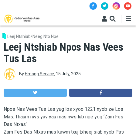
Skip to main content
Leej Ntshiab/Neeg Nto Npe
Leej Ntshiab Npos Nas Vees
Tus Las
By
Hmong Service
,
15 July, 2025
Npos Nas Vees Tus Las yug los xyoo 1221 nyob ze Los
Mas. Thaum nws yav yau mas nws lub npe yog ‘Zam Fes
Das Ntxas’.
Zam Fes Das Ntxas mus kawm txuj txheej siab nyob Pas