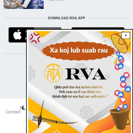
DOWNLOAD RVA APP
×
STAY CONNECTED WITH US!
|
Dark theme
FOOTER
Contact
Radio Veritas Asia © 2023