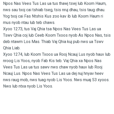
Npos Nas Vees Tus Las ua tus thawj tswj lub Koom Haum,
nws sau txoj cai tshiab tseg, tsis nruj dhau, tsis taug dhau.
Yog txoj cai Fas Ntshis Kus zoo kav ib lub Koom Haum ri
mus nyob ntau lub teb chaws.
Xyoo 1273, tus Vaj Qhia tsa Npos Nas Vees Tus Las ua
Tswv Qhia coj lub Ceeb Koom Txoos nyob As Npos Nas, tsis
deb ntawm Los Mas. Thiab Vaj Qhia kuj pub nws ua Tswv
Qhia Liab.
Xyoo 1274, lub Koom Txoos ua Rooj Ncauj Lus nyob hauv lub
nroog Lis Yoos, nyob Fab Kis teb. Vaj Qhia xa Npos Nas
Vees Tus Las ua tus sawv nws chaw nyob hauv lub Rooj
Ncauj Lus. Npos Nas Vees Tus Las ua dej nuj hnyav heev
nws raug mob, nws tuag nyob Lis Yoos. Nws muaj 53 xyoos.
Nws lub ntxa nyob Lis Yoos.