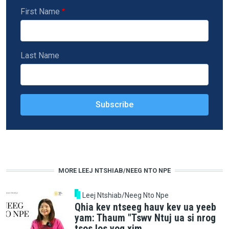
First Name
Last Name
MORE LEEJ NTSHIAB/NEEG NTO NPE
Leej Ntshiab/Neeg Nto Npe
Qhia kev ntseeg hauv kev ua yeeb
yam: Thaum "Tswv Ntuj ua si nrog
tsos los yog xim.