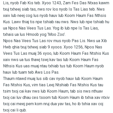
Lis, nyob Fab Kis teb. Xyoo 1243, Zam Fes Das Ntxas kawm
txuj txheej siab tas, nws rov los nyob Is Tas Lias teb. Nws
xaiv lub neej cog lus nyob hauv lub Koom Haum Fas Nthsis
Kus. Lawv thiaj tis npe tshiab rau nws. Nws lub npe tshiab hu
ua Npos Nas Vees Tus Las. Yog ib lub npe Is Tas Lias,
txhais ua lus Hmoob yog ‘Moo Zoo’.
Npos Nas Vees Tus Las rov mus nyob Pas Lis. Nws ua Xib
Hwb qhia txuj txheej siab 9 xyoos. Xyoo 1256, Npos Nas
Vees Tus Las muaj 36 xyoo, lub Koom Haum Fas Ntshis Kus
xaiv nws ua tus thawj tswj kav tas lub Koom Haum Fas
Nthsis Kus uas muaj ntau txhiab tus tub Koom Haum nyob
hauv lub tuam teb Aws Los Pas.
Thaum ntawd muaj lus sib cav nyob hauv lub Koom Haum
Fas Ntshis Kus, vim tias Leej Ntshiab Fas Ntshis Kus tau
tsim txoj cai kav nws lub Koom Haum, tab sis nws nthuav
txoj cai luv dhau ces tsoom tub Koom Haum ib txhia xav ntxiv
txoj cai meej pem kom nruj dua yav tas, ho ib txhia xav coj
txoj cai li qub.