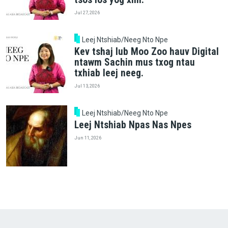
Jul 27, 2026
Leej Ntshiab/Neeg Nto Npe
Kev tshaj lub Moo Zoo hauv Digital
ntawm Sachin mus txog ntau
txhiab leej neeg.
Jul 13, 2026
Leej Ntshiab/Neeg Nto Npe
Leej Ntshiab Npas Nas Npes
Jun 11, 2026