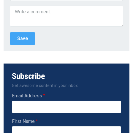
Subscribe
Get awesome content in your inbox.
Email Address
First Name