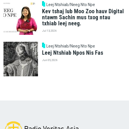
Leej Ntshiab/Neeg Nto Npe
Kev tshaj lub Moo Zoo hauv Digital
ntawm Sachin mus txog ntau
txhiab leej neeg.
Jul 13, 2026
Leej Ntshiab/Neeg Nto Npe
Leej Ntshiab Npos Nis Fas
Jun 05, 2026