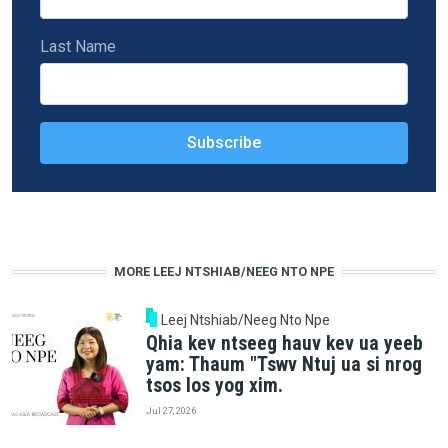
Last Name
MORE LEEJ NTSHIAB/NEEG NTO NPE
Leej Ntshiab/Neeg Nto Npe
Qhia kev ntseeg hauv kev ua yeeb
yam: Thaum "Tswv Ntuj ua si nrog
tsos los yog xim.
Jul 27, 2026