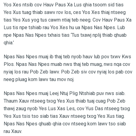
Yos Xes ntsib cov Hauv Paus Xa Lus qhia tsoom sid tias
Yes Xus tuag thiab sawv rov los, ces Yos Xes thiaj ntseeg
tias Yes Xus yog tus cawm ntiaj teb neeg. Cov Hauv Paus Xa
Lus tis npe tshiab rau Yos Xes hu ua Npas Nas Npes. Lub
npe Npas Nas Npes txhais tias ‘Tus txawj nplij thiab qhuab
qhia.’
Npas Nas Npes muaj ib thaj teb nyob hauv lub pov txwv Kws
Plos. Npas Nas Npes muab nws thaj teb muag, nws nqa cov
nyiaj los rau Pob Zeb lawv. Pob Zeb siv cov nyiaj los pab cov
neeg pluag kom lawv tau mov noj.
Npas Nas Npes muaj Leej Ntuj Plig Ntshiab puv nws siab.
Thaum Xauv ntseeg txog Yes Xus thiab tuaj cuag Pob Zeb
thawj zaug nyob Yes Lus Xas Les, cov Yus Das ntseeg txog
Yes Xus tsis tso siab tias Xauv ntseeg txog Yes Xus tiag.
Npas Nas Npes qhuab qhia cov ntseeg kom lawv tso siab
rau Xauv.