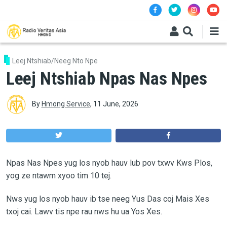
Skip to main content
Leej Ntshiab/Neeg Nto Npe
Leej Ntshiab Npas Nas Npes
By
Hmong Service
,
11 June, 2026
Npas Nas Npes yug los nyob hauv lub pov txwv Kws Plos,
yog ze ntawm xyoo tim 10 tej.
Nws yug los nyob hauv ib tse neeg Yus Das coj Mais Xes
txoj cai. Lawv tis npe rau nws hu ua Yos Xes.