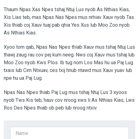
Thaum Npas Xas Npes tshaj Ntuj Lus nyob As Nthias Kias,
Xis Lias teb, mas Npas Nas Npes mus nrhiav Xauv nyob Tas
Xis thiab coj Xauv tuaj pab qhia Yes Xus lub Moo Zoo nyob
As Nthias Kias.
Xyoo tom qab, Npas Nas Npes thiab Xauv mus tshaj Ntuj Lus
thawj zaug rau cov pej kum neeg. Nws coj Xauv mus tshaj lub
Moo Zoo nyob Kws Plos. Ib tug nom Los Mas hu ua Paj Lug
txais lub Cim Ntxuav, ces txij hnub ntawd mus Xauv yuav lub
npe hu ua Paj Lug.
Npas Nas Npes thiab Paj Lug mus tshaj Ntuj Lus 3 xyoos
nyob Tws Kis teb, hauv cov nroog xws li As Nthias Kias, Lws
Ros Des Npes thiab ob peb lub nroog ntxiv.