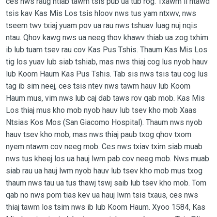
ces nws raug ntiab tawm tsis pub ua tub rog. Txawm li ntawd
tsis kav Kas Mis Los tsis hloov nws tus yam ntxwv, nws
tseem twv txiaj yuam pov ua rau nws tshuav luag nuj nqis
ntau. Qhov kawg nws ua neeg thov khawv thiab ua zog txhim
ib lub tuam tsev rau cov Kas Pus Tshis. Thaum Kas Mis Los
tig los yuav lub siab tshiab, mas nws thiaj cog lus nyob hauv
lub Koom Haum Kas Pus Tshis. Tab sis nws tsis tau cog lus
tag ib sim neej, ces tsis ntev nws tawm hauv lub Koom
Haum mus, vim nws lub caj dab taws rov qab mob. Kas Mis
Los thiaj mus kho mob nyob hauv lub tsev kho mob Xaas
Ntsias Kos Mos (San Giacomo Hospital). Thaum nws nyob
hauv tsev kho mob, mas nws thiaj paub txog qhov txom
nyem ntawm cov neeg mob. Ces nws txiav txim siab muab
nws tus kheej los ua hauj lwm pab cov neeg mob. Nws muab
siab rau ua hauj lwm nyob hauv lub tsev kho mob mus txog
thaum nws tau ua tus thawj tswj saib lub tsev kho mob. Tom
qab no nws pom tias kev ua hauj lwm tsis txaus, ces nws
thiaj tawm los tsim nws ib lub Koom Haum. Xyoo 1584, Kas