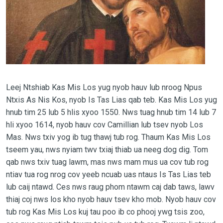
Leej Ntshiab Kas Mis Los yug nyob hauv lub nroog Npus
Ntxis As Nis Kos, nyob Is Tas Lias qab teb. Kas Mis Los yug
hnub tim 25 lub 5 hlis xyoo 1550. Nws tuag hnub tim 14 lub 7
hli xyoo 1614, nyob hauv cov Camillian lub tsev nyob Los
Mas. Nws txiv yog ib tug thawj tub rog. Thaum Kas Mis Los
tseem yau, nws nyiam twv txiaj thiab ua neeg dog dig. Tom
qab nws txiv tuag lawm, mas nws mam mus ua cov tub rog
ntiav tua rog nrog cov yeeb ncuab uas ntaus Is Tas Lias teb
lub caij ntawd. Ces nws raug phom ntawm caj dab taws, lawv
thiaj coj nws los kho nyob hauv tsev kho mob. Nyob hauv cov
tub rog Kas Mis Los kuj tau poo ib co phooj ywg tsis zoo,