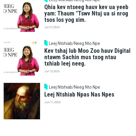
Qhia kev ntseeg hauv kev ua yeeb
yam: Thaum "Tswv Ntuj ua si nrog
tsos los yog xim.
Jul 27, 2026
Leej Ntshiab/Neeg Nto Npe
Kev tshaj lub Moo Zoo hauv Digital
ntawm Sachin mus txog ntau
txhiab leej neeg.
Jul 13, 2026
Leej Ntshiab/Neeg Nto Npe
Leej Ntshiab Npas Nas Npes
Jun 11, 2026