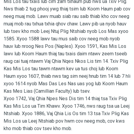
Mis Los tau txais lub cim zam txhaum pub nws ua Txiv Plig.
Nws thiab 2 tug phooj ywg thiaj tsim lub Koom Haum pab cov
neeg muaj mob. Lawv muab siab rau saib thiab kho cov neeg
muaj mob rau txhua txhia qhov chaw. Lawv pib ua nyob hauv
lub tsev kho mob Leej Ntuj Plig Ntshiab nyob Los Mas xyoo
1585. Xyoo 1588 lawv tau mus saib cov neeg mob nyob
hauv lub nroog Nes Pos (Naples). Xyoo 1591, Kas Mis Los
lawv lub Koom Haum thiaj tau txais daim ntawv zeem tseeb
raug cai tuaj ntawm Vaj Qhia Nqes Nkos Lis tim 14. Txiv Plig
Kas Mis Los tau tawm ntawm kev ua tus choj lub Koom
Haum xyoo 1607, thiab nws tag sim neej hnub tim 14 lub 7 hli
xyoo 1614 nyob Mas Das Les Nas uas yog lub Koom Haum
Kas Mes Lias (Camillian Faculty) lub tsev.
Xyoo 1742, Vaj Qhia Npes Nes Dis tim 14 thiaj tsa Txiv Plig
Kas Mis Los ua Tim Khawv. Xyoo 1746, nws raug tsa ua Leej
Ntshiab. Xyoo 1886, Vaj Qhia Lis Os tim 13 tsa Txiv Plig Kas
Mis Los ua Leej Ntshiab pov hwm cov neeg mob, cov kws
kho mob thiab cov tsev kho mob.