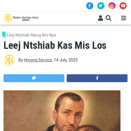
Skip to main content
Leej Ntshiab/Neeg Nto Npe
Leej Ntshiab Kas Mis Los
By
Hmong Service
,
14 July, 2025