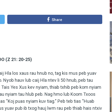
Share
(Z 21: 20-25)
la los xaus rau hnub no, tag kis mus peb yuav
. Nyob hauv lub caij Hla ntev li 50 hnub, peb tau
Tais Yes Xus kev nyiam, thiab txhib peb kom nyiam
tau nyiam tau hlub peb. Nag hmo lub Koom Txoos
ias “Koj puas nyiam kuv tiag.” Peb teb tias “Huab
us yuav pub ib txog hauj lwm rau peb thiab hais ntxiv