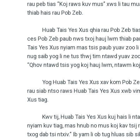
rau peb tias “Koj raws kuv mus” xws li tau m
thiab hais rau Pob Zeb.
Huab Tais Yes Xus qhia rau Pob Zeb tias n
ces Pob Zeb paub nws txoj hauj lwm thiab pa
Tais Yes Xus nyiam mas tsis paub yuav zoo li
nug saib yog li ne tus thwj tim ntawd yuav zoo
“Qhov ntawd tsis yog koj hauj lwm, ntawm ko
Yog Huab Tais Yes Xus xav kom Pob Zeb txh
rau siab ntso raws Huab Tais Yes Xus xwb vi
Xus tiag.
Kwv tij, Huab Tais Yes Xus kuj hais li ntawd 
nyiam kuv tiag, mas hnub no mus koj kav tsij r
txog dab tsi ntxiv.” Ib yam li ob tug hluas sib