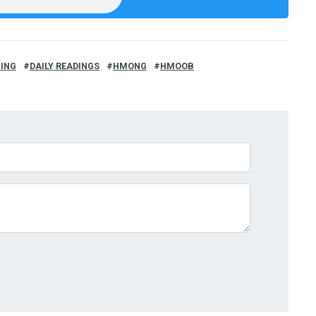
HING
DAILY READINGS
HMONG
HMOOB