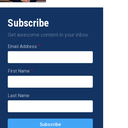
Subscribe
Get awesome content in your inbox.
Email Address
First Name
Last Name