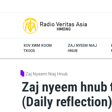
Skip to main content
XOV XWM KOOM
ZAJ NYEEM NIAJ
TXOOS
HNUB
Zaj Nyeem Niaj Hnub
Zaj nyeem hnub t
(Daily reflection