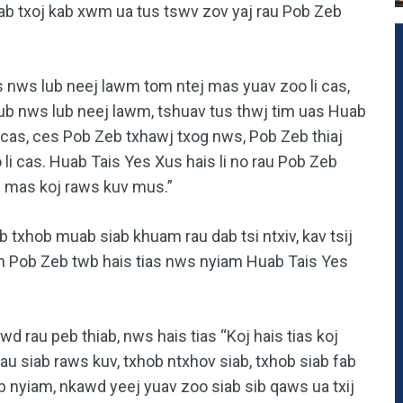
uab txoj kab xwm ua tus tswv zov yaj rau Pob Zeb
ws lub neej lawm tom ntej mas yuav zoo li cas,
ub nws lub neej lawm, tshuav tus thwj tim uas Huab
 cas, ces Pob Zeb txhawj txog nws, Pob Zeb thiaj
 li cas. Huab Tais Yes Xus hais li no rau Pob Zeb
j mas koj raws kuv mus.”
ob muab siab khuam rau dab tsi ntxiv, kav tsij
m Pob Zeb twb hais tias nws nyiam Huab Tais Yes
rau peb thiab, nws hais tias “Koj hais tias koj
au siab raws kuv, txhob ntxhov siab, txhob siab fab
 sib nyiam, nkawd yeej yuav zoo siab sib qaws ua txij