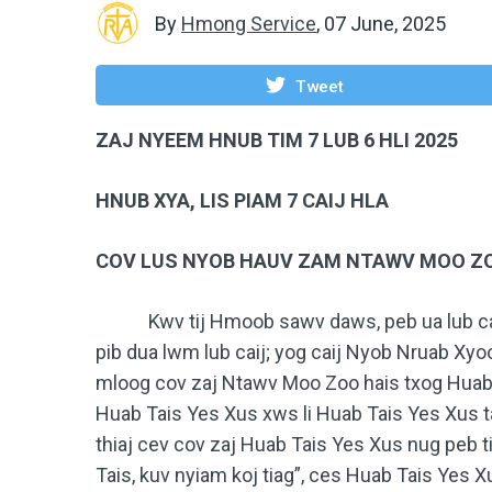
By
Hmong Service
,
07 June, 2025
Tweet
ZAJ NYEEM HNUB TIM 7 LUB 6 HLI 2025
HNUB XYA, LIS PIAM 7 CAIJ HLA
COV LUS NYOB HAUV ZAM NTAWV MOO ZOO 
Kwv tij Hmoob sawv daws, peb ua lub caij H
pib dua lwm lub caij; yog caij Nyob Nruab Xyoo
mloog cov zaj Ntawv Moo Zoo hais txog Huab 
Huab Tais Yes Xus xws li Huab Tais Yes Xus 
thiaj cev cov zaj Huab Tais Yes Xus nug peb t
Tais, kuv nyiam koj tiag”, ces Huab Tais Yes X