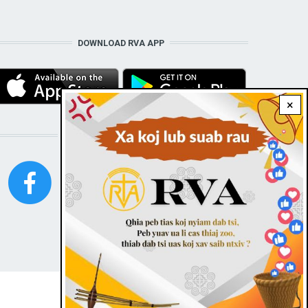
DOWNLOAD RVA APP
×
STAY CONNECTED WITH US!
FOOTER
Contact
|
Dark theme