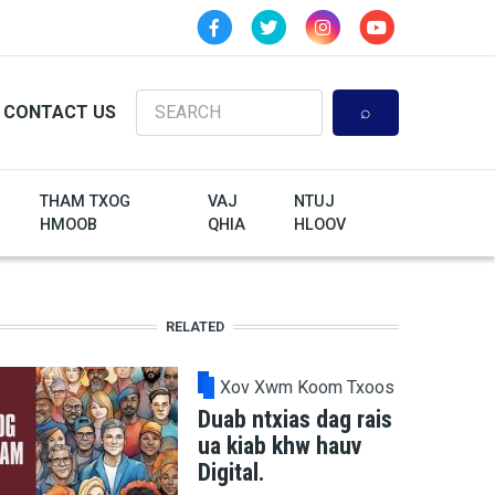
Search
CONTACT US
THAM TXOG
VAJ
NTUJ
HMOOB
QHIA
HLOOV
RELATED
Xov Xwm Koom Txoos
Duab ntxias dag rais
ua kiab khw hauv
Digital.