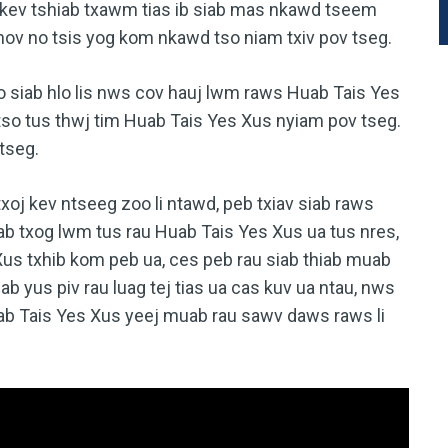
kev tshiab txawm tias ib siab mas nkawd tseem
Qhov no tsis yog kom nkawd tso niam txiv pov tseg.
ab hlo lis nws cov hauj lwm raws Huab Tais Yes
tso tus thwj tim Huab Tais Yes Xus nyiam pov tseg.
tseg.
 kev ntseeg zoo li ntawd, peb txiav siab raws
ab txog lwm tus rau Huab Tais Yes Xus ua tus nres,
Xus txhib kom peb ua, ces peb rau siab thiab muab
ab yus piv rau luag tej tias ua cas kuv ua ntau, nws
ab Tais Yes Xus yeej muab rau sawv daws raws li