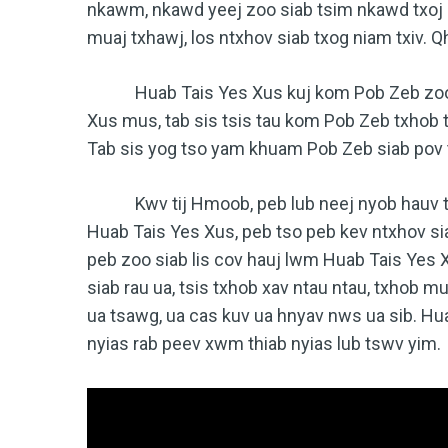
nkawm, nkawd yeej zoo siab tsim nkawd txoj 
muaj txhawj, los ntxhov siab txog niam txiv. 
Huab Tais Yes Xus kuj kom Pob Zeb zoo si
Xus mus, tab sis tsis tau kom Pob Zeb txhob 
Tab sis yog tso yam khuam Pob Zeb siab pov 
Kwv tij Hmoob, peb lub neej nyob hauv txoj
Huab Tais Yes Xus, peb tso peb kev ntxhov si
peb zoo siab lis cov hauj lwm Huab Tais Yes 
siab rau ua, tsis txhob xav ntau ntau, txhob mu
ua tsawg, ua cas kuv ua hnyav nws ua sib. Hu
nyias rab peev xwm thiab nyias lub tswv yim.