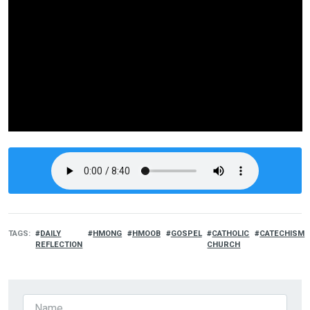
TAGS
DAILY
HMONG
HMOOB
GOSPEL
CATHOLIC
CATECHISM
REFLECTION
CHURCH