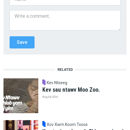
RELATED
Kev Ntseeg
Kev sau ntawv Moo Zoo.
Aug 06, 2026
Xov Xwm Koom Txoos