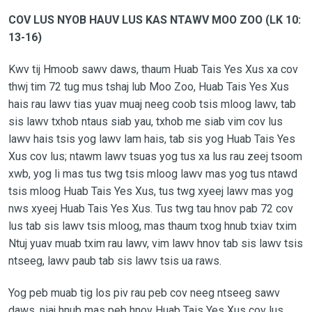
COV LUS NYOB HAUV LUS KAS NTAWV MOO ZOO (LK 10:
13-16)
Kwv tij Hmoob sawv daws,
thaum Huab Tais Yes Xus xa cov
thwj tim 72 tug mus tshaj lub Moo Zoo, Huab Tais Yes Xus
hais rau lawv tias yuav muaj neeg coob tsis mloog lawv, tab
sis lawv txhob ntaus siab yau, txhob me siab vim cov lus
lawv hais tsis yog lawv lam hais, tab sis yog Huab Tais Yes
Xus cov lus; ntawm lawv tsuas yog tus xa lus rau zeej tsoom
xwb, yog li mas tus twg tsis mloog lawv mas yog tus ntawd
tsis mloog Huab Tais Yes Xus, tus twg xyeej lawv mas yog
nws xyeej Huab Tais Yes Xus. Tus twg tau hnov pab 72 cov
lus tab sis lawv tsis mloog, mas thaum txog hnub txiav txim
Ntuj yuav muab txim rau lawv, vim lawv hnov tab sis lawv tsis
ntseeg, lawv paub tab sis lawv tsis ua raws.
Yog peb muab tig los piv rau peb cov neeg ntseeg sawv
daws, niaj hnub mas peb hnov Huab Tais Yes Xus cov lus