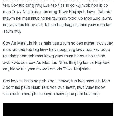
teb. Cov tub tshaj Ntuj Lus teb tias ib co kuj nyob hos ib co
mas Tswv Ntuj txais mus nrog Tswv Ntuj nyob lawm. Tab sis
ntawm nej mas hnub no nej tau hnov txog lub Moo Zoo lawm,
nej yuav tau hloov siab tshiab tiag tiag, nej thiaj yuav mus tau
saum ntuj.
Cov As Mes Lis Ntias hais tias zaum no ces ntshe lawv yuav
mus rau dab teb tag lawv haiv neeg, yog lawv tsis xav poob
rau dab phem teb mas kawg yuav tsum hloov siab tshiab
xwb xwb, ces cov As Mes Lis Ntias thiaj tig los ua Ntuj kev
cai, hloov tus yam ntxwv kom xis Tswv Ntuj siab.
Cov kwv tij, hnub no peb zoo li ntawd, tus twg hnov lub Moo
Zoo thiab paub Huab Tais Yes Xus lawm, nws yuav hloov
siab ua tus neeg tshiab nyob hauv qhov pom kev mog.