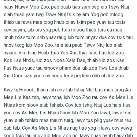
hauv Ntawv Moo Zoo, peb paub tias yam twg xis Tswv Ntuj
siab thiab yam twg Tswv Ntuj tsis nyiam. Yog peb mloog
thiab ua raws mas txog hnub txiav txim peb yuav tau txais
kev cawm, tab sis yog peb tsis mloog thiab tsis ua mas
hnub txiav txim peb yuav raug lub txim hnyav dua cov tsis tau
hnov txog lub Moo Zoo, tsis tau paub Tswv Ntuj lub siab
nyiam. Vim li no Huab Tais Yes Xus thiaj hais tias lub zos
Kos Las Ntxis, lub zos Npes Xais Das, thiab lub zos Kas
Fas Naus yuav tau hmoov phem dua lub zos Tws Los thiab
Xis Doos uas yog cov neeg teev pej kum dab ob lub zos.
Kwv tij Hmoob, thaum ub cov tub tshaj Ntuj Lus mus txog As
Mes Lis Kas teb, lawv tshaj lub Moo Zoo rau cov As Mes Lis
Ntias kom hloov siab tshiab. Cov tub tshaj Ntuj Lus hais tias
yog cov As Mes Lis Ntias hnov lub Moo Zoo lawd, lawv tsis
yuav siab tshiab mas thaum tuag, lawv tus plig yuav mus rau
dab teb. Cov As Mes Lis Ntias nug tias yog li lawv cov yawg
koob tsis tau hnov lub Moo Zoo ne, lawv puas nyob hauv dab