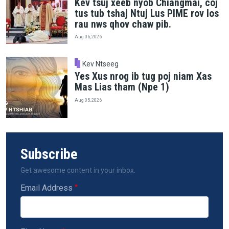
Kev tsuj xeeb nyob Chiangmai, coj
tus tub tshaj Ntuj Lus PIME rov los
rau nws qhov chaw pib.
Aug 06, 2026
Kev Ntseeg
Yes Xus nrog ib tug poj niam Xas
Mas Lias tham (Npe 1)
Aug 05, 2026
Subscribe
Get awesome content in your inbox.
Email Address