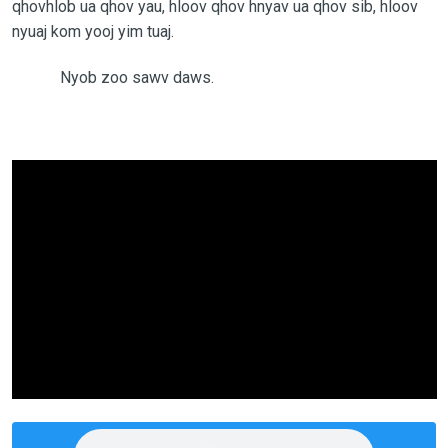
qhovhlob ua qhov yau, hloov qhov hnyav ua qhov sib, hloov
nyuaj kom yooj yim tuaj.
Nyob zoo sawv daws.