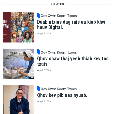
RELATED
Xov Xwm Koom Txoos
Duab ntxias dag rais ua kiab khw
hauv Digital.
Aug 07, 2026
Xov Xwm Koom Txoos
Qhov chaw thaj yeeb thiab kev tos
txais.
Aug 07, 2026
Xov Xwm Koom Txoos
Qhov kev pib uas nyuab.
Aug 07, 2026