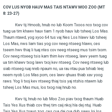
COV LUS NYOB HAUV MAS TAIS NTAWV MOO ZOO (MT
8: 23-27)
Kwv tij Hmoob, hnub no lub Koom Txoos nco txog cov
tuag ua tim khawv hauv tiam 1 nyob hauv lub tsheej Los Mas.
Thaum ntawd, yog xyoo 64 tus vaj Nes Los hlawv lub tsheej
Los Mas, nws liam tias yog cov neeg ntseeg hlawv, ces
tseem hwv thiaj li tuaj ntes cov neeg ntseeg mus tsim txom.
Cov neeg ntseeg tsis kam thim kev ntseeg, lawv yeem tuag
ua tim khawv txog lawv txoj kev ntseeg. Cov neeg ntseeg lub
siab ntseeg ruaj nreb npaum no, ua rau ntau pua txhiab leej
neem nyob Los Mas pom, ces lawv qhuas thiab xav yoog
raws. Yog li txoj kev ntseeg thiaj tsis yaj ntshis ntawm lub
tsheej Los Mas mus, los txog niaj hnub no.
Kwv tij, hnub no lub Moo Zoo piav txog thaum Huab
Tais Yes Xus thiab cov thwj tim caij nkoj hla dej ntuj. Huab
Tais Yes Xus tsaug zog, ces cua daj cua dub sawv loj los