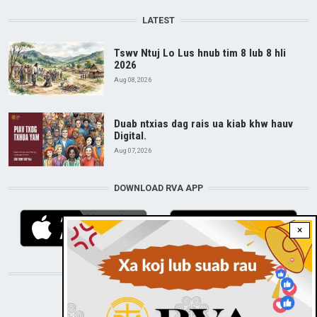
LATEST
Tswv Ntuj Lo Lus hnub tim 8 lub 8 hli
2026
Aug 08, 2026
Duab ntxias dag rais ua kiab khw hauv
Digital.
Aug 07, 2026
DOWNLOAD RVA APP
×
STAY CONNECTED WITH US!