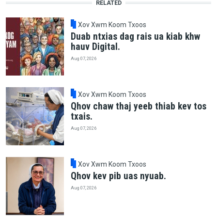
RELATED
Xov Xwm Koom Txoos
Duab ntxias dag rais ua kiab khw
hauv Digital.
Aug 07, 2026
Xov Xwm Koom Txoos
Qhov chaw thaj yeeb thiab kev tos
txais.
Aug 07, 2026
Xov Xwm Koom Txoos
Qhov kev pib uas nyuab.
Aug 07, 2026