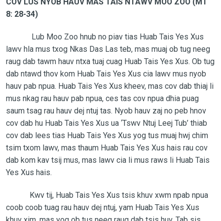
COV LUS NYOB HAUV MAS TAIS NTAWV MOO ZOO (MT
8: 28-34)
Lub Moo Zoo hnub no piav tias Huab Tais Yes Xus
lawv hla mus txog Nkas Das Las teb, mas muaj ob tug neeg
raug dab tawm hauv ntxa tuaj cuag Huab Tais Yes Xus. Ob tug
dab ntawd thov kom Huab Tais Yes Xus cia lawv mus nyob
hauv pab npua. Huab Tais Yes Xus kheev, mas cov dab thiaj li
mus nkag rau hauv pab npua, ces tas cov npua dhia puag
saum tsag rau hauv dej ntuj tas. Nyob hauv zaj no peb hnov
cov dab hu Huab Tais Yes Xus ua ‘Tswv Ntuj Leej Tub’ thiab
cov dab lees tias Huab Tais Yes Xus yog tus muaj hwj chim
tsim txom lawv, mas thaum Huab Tais Yes Xus hais rau cov
dab kom kav tsij mus, mas lawv cia li mus raws li Huab Tais
Yes Xus hais.
Kwv tij, Huab Tais Yes Xus tsis khuv xwm npab npua
coob coob tuag rau hauv dej ntuj, yam Huab Tais Yes Xus
khuv xim, mas yog ob tus neeg raug dab tsis huv. Tab sis