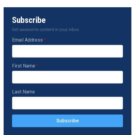
Subscribe
Get awesome content in your inbox.
Email Address
First Name
Last Name