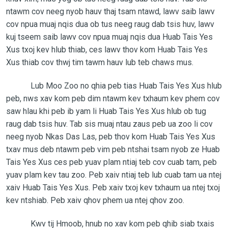
ntawm cov neeg nyob hauv thaj tsam ntawd, lawv saib lawv
cov npua muaj nqis dua ob tus neeg raug dab tsis huv, lawv
kuj tseem saib lawv cov npua muaj nqis dua Huab Tais Yes
Xus txoj kev hlub thiab, ces lawv thov kom Huab Tais Yes
Xus thiab cov thwj tim tawm hauv lub teb chaws mus.
Lub Moo Zoo no qhia peb tias Huab Tais Yes Xus hlub
peb, nws xav kom peb dim ntawm kev txhaum kev phem cov
saw hlau khi peb ib yam li Huab Tais Yes Xus hlub ob tug
raug dab tsis huv. Tab sis muaj ntau zaus peb ua zoo li cov
neeg nyob Nkas Das Las, peb thov kom Huab Tais Yes Xus
txav mus deb ntawm peb vim peb ntshai tsam nyob ze Huab
Tais Yes Xus ces peb yuav plam ntiaj teb cov cuab tam, peb
yuav plam kev tau zoo. Peb xaiv ntiaj teb lub cuab tam ua ntej
xaiv Huab Tais Yes Xus. Peb xaiv txoj kev txhaum ua ntej txoj
kev ntshiab. Peb xaiv qhov phem ua ntej qhov zoo.
Kwv tij Hmoob, hnub no xav kom peb qhib siab txais