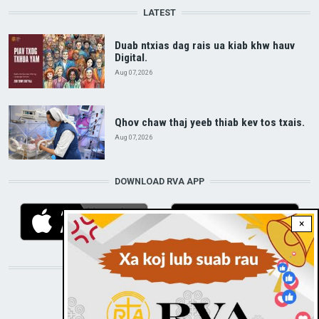
LATEST
Duab ntxias dag rais ua kiab khw hauv
Digital.
Aug 07, 2026
Qhov chaw thaj yeeb thiab kev tos txais.
Aug 07, 2026
DOWNLOAD RVA APP
×
STAY CONNECTED WITH US!