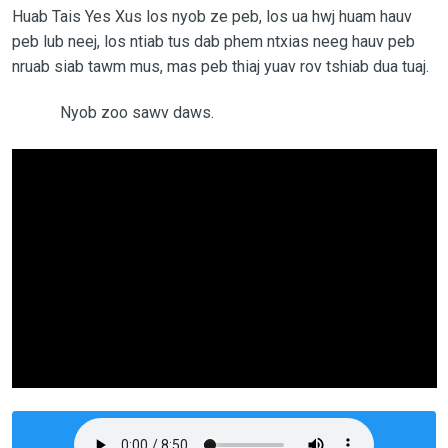
Huab Tais Yes Xus los nyob ze peb, los ua hwj huam hauv
peb lub neej, los ntiab tus dab phem ntxias neeg hauv peb
nruab siab tawm mus, mas peb thiaj yuav rov tshiab dua tuaj.
Nyob zoo sawv daws.