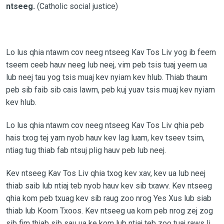
ntseeg.
(Catholic social justice)
Lo lus qhia ntawm cov neeg ntseeg Kav Tos Liv yog ib feem
tseem ceeb hauv neeg lub neej, vim peb tsis tuaj yeem ua
lub neej tau yog tsis muaj kev nyiam kev hlub. Thiab thaum
peb sib faib sib cais lawm, peb kuj yuav tsis muaj kev nyiam
kev hlub.
Lo lus qhia ntawm cov neeg ntseeg Kav Tos Liv qhia peb
hais txog tej yam nyob hauv kev lag luam, kev tseev tsim,
ntiag tug thiab fab ntsuj plig hauv peb lub neej.
Kev ntseeg Kav Tos Liv qhia txog kev xav, kev ua lub neej
thiab saib lub ntiaj teb nyob hauv kev sib txawv. Kev ntseeg
qhia kom peb txuag kev sib raug zoo nrog Yes Xus lub siab
thiab lub Koom Txoos. Kev ntseeg ua kom peb nrog zej zog
sib fim thiab sib sau ua ke kom lub ntiaj teb zoo tuaj raws li