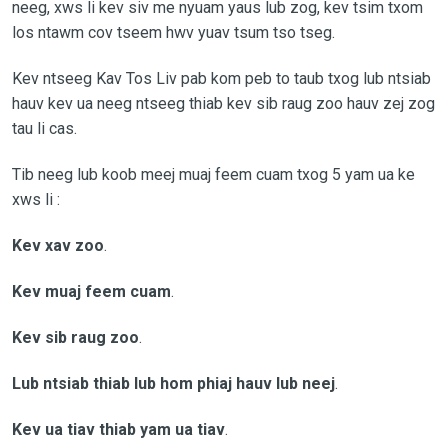
neeg, xws li kev siv me nyuam yaus lub zog, kev tsim txom
los ntawm cov tseem hwv yuav tsum tso tseg.
Kev ntseeg Kav Tos Liv pab kom peb to taub txog lub ntsiab
hauv kev ua neeg ntseeg thiab kev sib raug zoo hauv zej zog
tau li cas.
Tib neeg lub koob meej muaj feem cuam txog 5 yam ua ke
xws li :
Kev xav zoo
.
Kev muaj feem cuam
.
Kev sib raug zoo
.
Lub ntsiab thiab lub hom phiaj hauv lub neej
.
Kev ua tiav thiab yam ua tiav
.