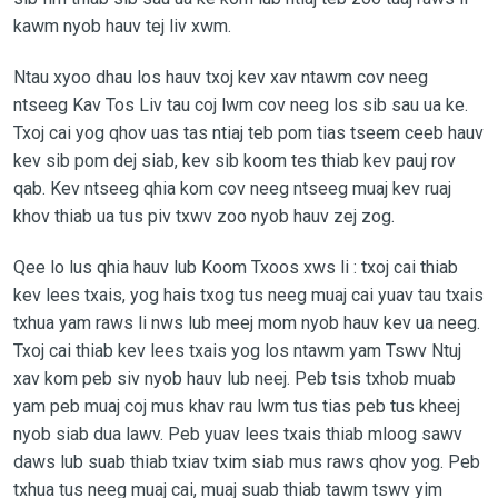
kawm nyob hauv tej liv xwm.
Ntau xyoo dhau los hauv txoj kev xav ntawm cov neeg
ntseeg Kav Tos Liv tau coj lwm cov neeg los sib sau ua ke.
Txoj cai yog qhov uas tas ntiaj teb pom tias tseem ceeb hauv
kev sib pom dej siab, kev sib koom tes thiab kev pauj rov
qab. Kev ntseeg qhia kom cov neeg ntseeg muaj kev ruaj
khov thiab ua tus piv txwv zoo nyob hauv zej zog.
Qee lo lus qhia hauv lub Koom Txoos xws li : txoj cai thiab
kev lees txais, yog hais txog tus neeg muaj cai yuav tau txais
txhua yam raws li nws lub meej mom nyob hauv kev ua neeg.
Txoj cai thiab kev lees txais yog los ntawm yam Tswv Ntuj
xav kom peb siv nyob hauv lub neej. Peb tsis txhob muab
yam peb muaj coj mus khav rau lwm tus tias peb tus kheej
nyob siab dua lawv. Peb yuav lees txais thiab mloog sawv
daws lub suab thiab txiav txim siab mus raws qhov yog. Peb
txhua tus neeg muaj cai, muaj suab thiab tawm tswv yim