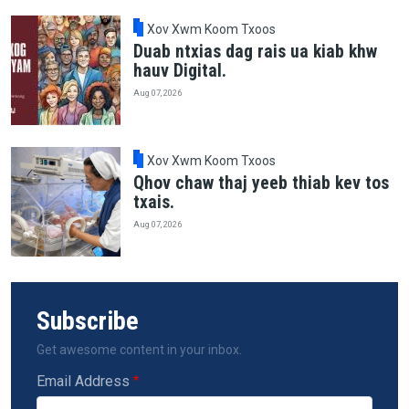
Xov Xwm Koom Txoos
Duab ntxias dag rais ua kiab khw
hauv Digital.
Aug 07, 2026
Xov Xwm Koom Txoos
Qhov chaw thaj yeeb thiab kev tos
txais.
Aug 07, 2026
Subscribe
Get awesome content in your inbox.
Email Address