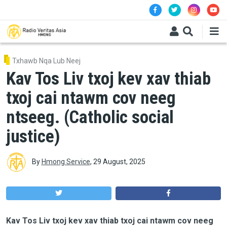
Skip to main content
Txhawb Nqa Lub Neej
Kav Tos Liv txoj kev xav thiab
txoj cai ntawm cov neeg
ntseeg. (Catholic social
justice)
By
Hmong Service
,
29 August, 2025
Kav Tos Liv txoj kev xav thiab txoj cai ntawm cov neeg