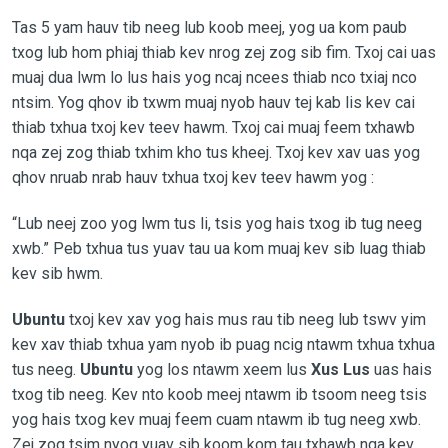
Tas 5 yam hauv tib neeg lub koob meej, yog ua kom paub
txog lub hom phiaj thiab kev nrog zej zog sib fim. Txoj cai uas
muaj dua lwm lo lus hais yog ncaj ncees thiab nco txiaj nco
ntsim. Yog qhov ib txwm muaj nyob hauv tej kab lis kev cai
thiab txhua txoj kev teev hawm. Txoj cai muaj feem txhawb
nqa zej zog thiab txhim kho tus kheej. Txoj kev xav uas yog
qhov nruab nrab hauv txhua txoj kev teev hawm yog :
“Lub neej zoo yog lwm tus li, tsis yog hais txog ib tug neeg
xwb.” Peb txhua tus yuav tau ua kom muaj kev sib luag thiab
kev sib hwm.
Ubuntu
txoj kev xav yog hais mus rau tib neeg lub tswv yim
kev xav thiab txhua yam nyob ib puag ncig ntawm txhua txhua
tus neeg.
Ubuntu
yog los ntawm xeem lus
Xus Lus
uas hais
txog tib neeg. Kev nto koob meej ntawm ib tsoom neeg tsis
yog hais txog kev muaj feem cuam ntawm ib tug neeg xwb.
Zej zog tsim nyog yuav sib koom kom tau txhawb nqa kev