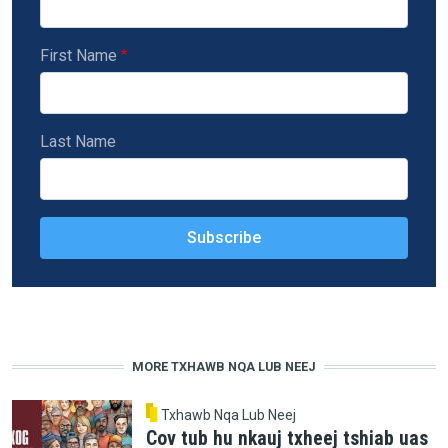
First Name
Last Name
MORE TXHAWB NQA LUB NEEJ
Txhawb Nqa Lub Neej
Cov tub hu nkauj txheej tshiab uas