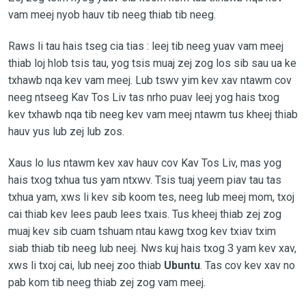
vam meej nyob hauv tib neeg thiab tib neeg.
Raws li tau hais tseg cia tias : leej tib neeg yuav vam meej
thiab loj hlob tsis tau, yog tsis muaj zej zog los sib sau ua ke
txhawb nqa kev vam meej. Lub tswv yim kev xav ntawm cov
neeg ntseeg Kav Tos Liv tas nrho puav leej yog hais txog
kev txhawb nqa tib neeg kev vam meej ntawm tus kheej thiab
hauv yus lub zej lub zos.
Xaus lo lus ntawm kev xav hauv cov Kav Tos Liv, mas yog
hais txog txhua tus yam ntxwv. Tsis tuaj yeem piav tau tas
txhua yam, xws li kev sib koom tes, neeg lub meej mom, txoj
cai thiab kev lees paub lees txais. Tus kheej thiab zej zog
muaj kev sib cuam tshuam ntau kawg txog kev txiav txim
siab thiab tib neeg lub neej. Nws kuj hais txog 3 yam kev xav,
xws li txoj cai, lub neej zoo thiab
Ubuntu
. Tas cov kev xav no
pab kom tib neeg thiab zej zog vam meej.