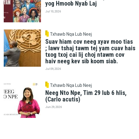
yog Hmoob Nyab Laj
Jul 10, 2026
Txhawb Nqa Lub Neej
Suav hiam cov neeg xyav moo tias
; lawv tshaj tawm tej yam cuav hais
txog txoj cai lij choj ntawm cov
haiv neeg kev sib koom siab.
Jul 09, 2026
Txhawb Nqa Lub Neej
Neeg Nto Npe, Tim 29 lub 6 hlis,
(Carlo acutis)
Jun 29, 2026