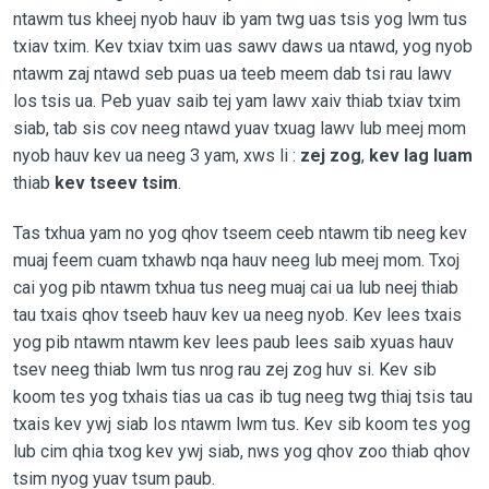
ntawm tus kheej nyob hauv ib yam twg uas tsis yog lwm tus
txiav txim. Kev txiav txim uas sawv daws ua ntawd, yog nyob
ntawm zaj ntawd seb puas ua teeb meem dab tsi rau lawv
los tsis ua. Peb yuav saib tej yam lawv xaiv thiab txiav txim
siab, tab sis cov neeg ntawd yuav txuag lawv lub meej mom
nyob hauv kev ua neeg 3 yam, xws li :
zej zog
,
kev lag luam
thiab
kev tseev tsim
.
Tas txhua yam no yog qhov tseem ceeb ntawm tib neeg kev
muaj feem cuam txhawb nqa hauv neeg lub meej mom. Txoj
cai yog pib ntawm txhua tus neeg muaj cai ua lub neej thiab
tau txais qhov tseeb hauv kev ua neeg nyob. Kev lees txais
yog pib ntawm ntawm kev lees paub lees saib xyuas hauv
tsev neeg thiab lwm tus nrog rau zej zog huv si. Kev sib
koom tes yog txhais tias ua cas ib tug neeg twg thiaj tsis tau
txais kev ywj siab los ntawm lwm tus. Kev sib koom tes yog
lub cim qhia txog kev ywj siab, nws yog qhov zoo thiab qhov
tsim nyog yuav tsum paub.