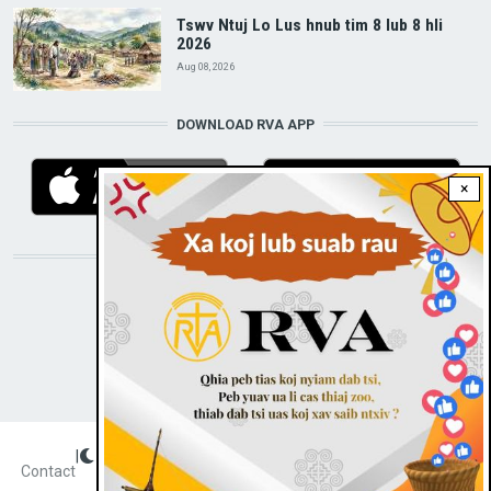
Tswv Ntuj Lo Lus hnub tim 8 lub 8 hli
2026
Aug 08, 2026
DOWNLOAD RVA APP
×
STAY CONNECTED WITH US!
|
Dark theme
FOOTER
Contact