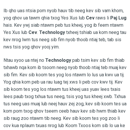
Ib qho uas ntsia pom nyob hauv tib neeg kev sib vam khom,
yog qhov ua tawm qhia txog Yes Xus lub
Cev
raws li
Paj Lug
hais. Kev ywj siab ntawm peb tus kheej, yog ib feem ntawm
Yes Xus lub
Cev
.
Technology
txheej tshiab ua kom neeg tau
kev nrog lwm tus neeg sib fim nyob thoob ntiaj teb, tab sis
nws tsis yog qhov yooj yim.
Ntau xyoo ua ntej no
Technology
pab tsim kev sib fim thiab
txhawb nqa kom ib tsoom neeg nyob thoob ntiaj teb muaj kev
sib fim. Kev sib koom tes yog los ntawm lo lus ua kwv ua tij.
Yog qhia kom peb ua rau luag tej xws li peb cov kwv tij. Kev
sib koom tes yog los ntawm tus kheej uas yuav lees txais
lees paub txog txhua tus neeg, tsis yog tus kheej xwb. Txhua
tus neeg uas muaj lub neej hauv zej zog, kev sib koom tes ua
kom pom txog qhov tseem ceeb hauv kev sib hwm thiab kev
sib raug zoo ntawm tib neeg. Kev sib koom tes yog zoo li
cov kua nplaum txuas nrog lub Koom Txoos kom sib lo ua ke