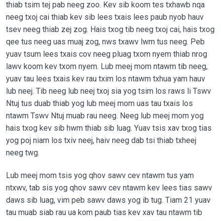
thiab tsim tej pab neeg zoo. Kev sib koom tes txhawb nqa
neeg txoj cai thiab kev sib lees txais lees paub nyob hauv
tsev neeg thiab zej zog. Hais txog tib neeg txoj cai, hais txog
qee tus neeg uas muaj zog, nws txawv lwm tus neeg. Peb
yuav tsum lees txais cov neeg pluag txom nyem thiab nrog
lawv koom kev txom nyem. Lub meej mom ntawm tib neeg,
yuav tau lees txais kev rau txim los ntawm txhua yam hauv
lub neej. Tib neeg lub neej txoj sia yog tsim los raws li Tswv
Ntuj tus duab thiab yog lub meej mom uas tau txais los
ntawm Tswv Ntuj muab rau neeg. Neeg lub meej mom yog
hais txog kev sib hwm thiab sib luag. Yuav tsis xav txog tias
yog poj niam los txiv neej, haiv neeg dab tsi thiab txheej
neeg twg.
Lub meej mom tsis yog qhov sawv cev ntawm tus yam
ntxwv, tab sis yog qhov sawv cev ntawm kev lees tias sawv
daws sib luag, vim peb sawv daws yog ib tug. Tiam 21 yuav
tau muab siab rau ua kom paub tias kev xav tau ntawm tib