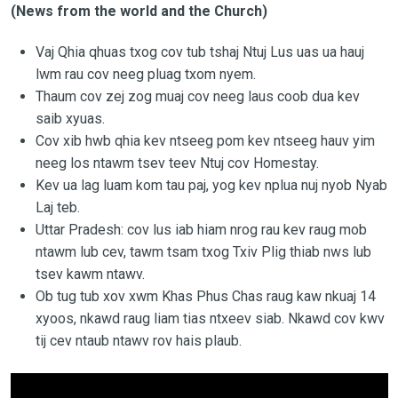
(News from the world and the Church)
Vaj Qhia qhuas txog cov tub tshaj Ntuj Lus uas ua hauj
lwm rau cov neeg pluag txom nyem.
Thaum cov zej zog muaj cov neeg laus coob dua kev
saib xyuas.
Cov xib hwb qhia kev ntseeg pom kev ntseeg hauv yim
neeg los ntawm tsev teev Ntuj cov Homestay.
Kev ua lag luam kom tau paj, yog kev nplua nuj nyob Nyab
Laj teb.
Uttar Pradesh: cov lus iab hiam nrog rau kev raug mob
ntawm lub cev, tawm tsam txog Txiv Plig thiab nws lub
tsev kawm ntawv.
Ob tug tub xov xwm Khas Phus Chas raug kaw nkuaj 14
xyoos, nkawd raug liam tias ntxeev siab. Nkawd cov kwv
tij cev ntaub ntawv rov hais plaub.