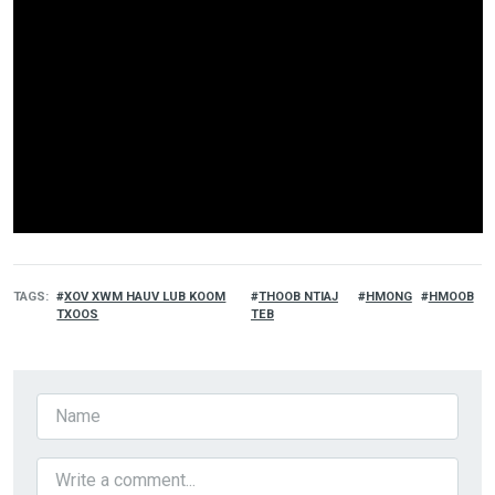
TAGS
XOV XWM HAUV LUB KOOM
THOOB NTIAJ
HMONG
HMOOB
TXOOS
TEB