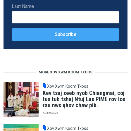
Last Name
MORE XOV XWM KOOM TXOOS
Xov Xwm Koom Txoos
Kev tsuj xeeb nyob Chiangmai, coj
tus tub tshaj Ntuj Lus PIME rov los
rau nws qhov chaw pib.
Aug 06, 2026
Xov Xwm Koom Txoos