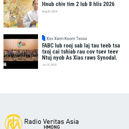
Hnub chiv tim 2 lub 8 hlis 2026
Aug 02, 2026
Xov Xwm Koom Txoos
FABC lub rooj sab laj tau teeb tsa
txoj cai tshiab rau cov tsev teev
Ntuj nyob As Xias raws Synodal.
Jul 31, 2026