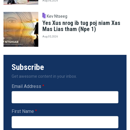
Aug 06, 2026
Kev Ntseeg
Yes Xus nrog ib tug poj niam Xas
Mas Lias tham (Npe 1)
Aug 05, 2026
Subscribe
Get awesome content in your inbox.
Email Address
First Name