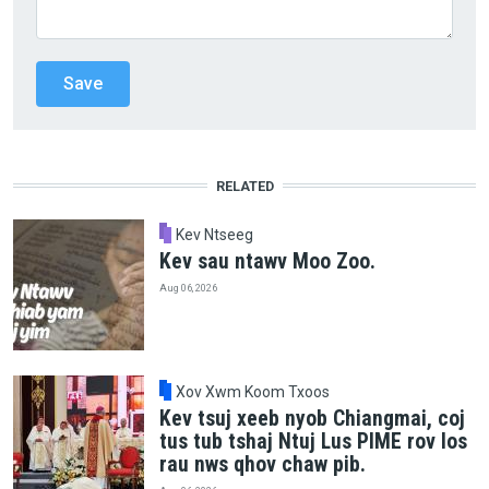
RELATED
Kev Ntseeg
Kev sau ntawv Moo Zoo.
Aug 06, 2026
Xov Xwm Koom Txoos
Kev tsuj xeeb nyob Chiangmai, coj
tus tub tshaj Ntuj Lus PIME rov los
rau nws qhov chaw pib.