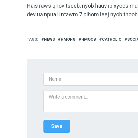
Hais raws qhov tseeb, nyob hauv ib xyoos mu
dev ua npua li ntawm 7 plhom leej nyob thoob 
TAGS
NEWS
HMONG
HMOOB
CATHOLIC
SOCI