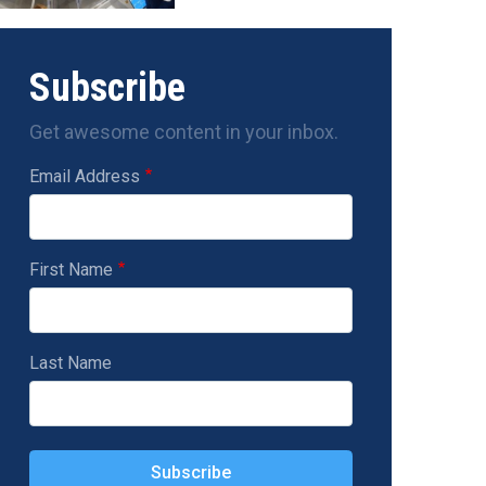
Subscribe
Get awesome content in your inbox.
Email Address
First Name
Last Name