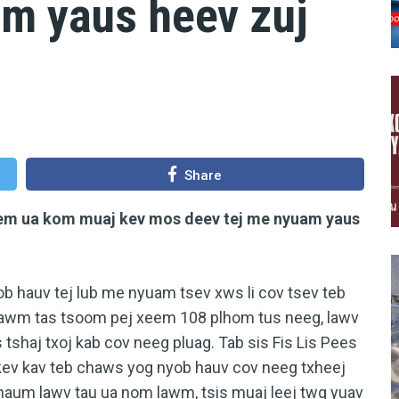
am yaus heev zuj
Share
nyem ua kom muaj kev mos deev tej me nyuam yaus
b hauv tej lub me nyuam tsev xws li cov tsev teb
ntawm tas tsoom pej xeem 108 plhom tus neeg, lawv
tshaj txoj kab cov neeg pluag. Tab sis Fis Lis Pees
 kev kav teb chaws yog nyob hauv cov neeg txheej
Thaum lawv tau ua nom lawm, tsis muaj leej twg yuav