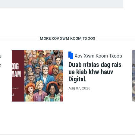
MORE XOV XWM KOOM TXOOS
s
Xov Xwm Koom Txoos
e
Duab ntxias dag rais
ua kiab khw hauv
Digital.
Aug 07, 2026