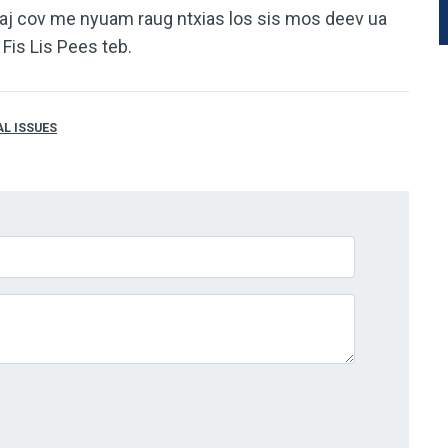
aj cov me nyuam raug ntxias los sis mos deev ua
Fis Lis Pees teb.
AL ISSUES