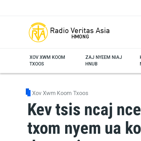
Skip to main content
XOV XWM KOOM
ZAJ NYEEM NIAJ
TXOOS
HNUB
Xov Xwm Koom Txoos
Kev tsis ncaj nc
txom nyem ua k