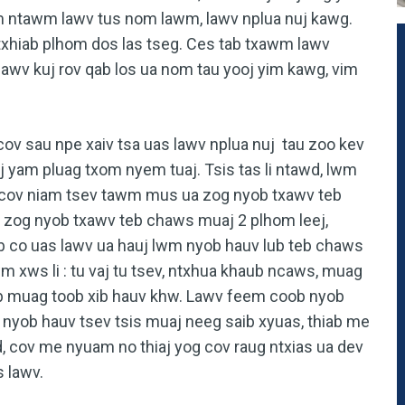
m ntawm lawv tus nom lawm, lawv nplua nuj kawg.
txhiab plhom dos las tseg. Ces tab txawm lawv
wv kuj rov qab los ua nom tau yooj yim kawg, vim
cov sau npe xaiv tsa uas lawv nplua nuj
tau zoo kev
aj yam pluag txom nyem tuaj. Tsis tas li ntawd, lwm
m cov niam tsev tawm mus ua zog nyob txawv teb
 zog nyob txawv teb chaws muaj 2 plhom leej,
b co uas lawv ua hauj lwm nyob hauv lub teb chaws
lwm xws li : tu vaj tu tsev, ntxhua khaub ncaws, muag
ab muag toob xib hauv khw. Lawv feem coob nyob
nyob hauv tsev tsis muaj neeg saib xyuas, thiab me
 cov me nyuam no thiaj yog cov raug ntxias ua dev
s lawv.