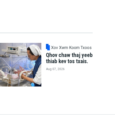
Xov Xwm Koom Txoos
Qhov chaw thaj yeeb
thiab kev tos txais.
Aug 07, 2026