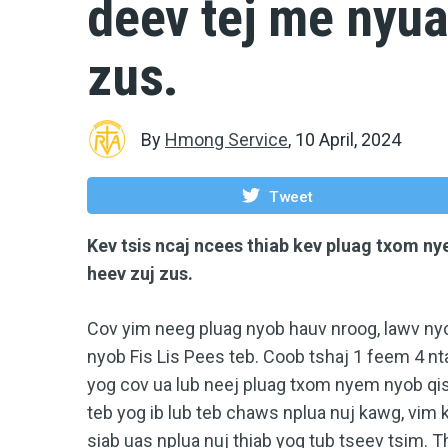
deev tej me nyu
zus.
By
Hmong Service
,
10 April, 2024
Tweet
Kev tsis ncaj ncees thiab kev pluag txom 
heev zuj zus.
Cov yim neeg pluag nyob hauv nroog, lawv nyo
nyob Fis Lis Pees teb. Coob tshaj 1 feem 4 
yog cov ua lub neej pluag txom nyem nyob qis 
teb yog ib lub teb chaws nplua nuj kawg, vim
siab uas nplua nuj thiab yog tub tseev tsim. 