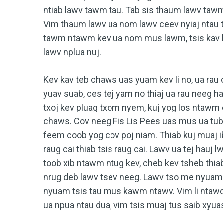
ntiab lawv tawm tau. Tab sis thaum lawv taw
Vim thaum lawv ua nom lawv ceev nyiaj ntau 
tawm ntawm kev ua nom mus lawm, tsis kav la
lawv nplua nuj.
Kev kav teb chaws uas yuam kev li no, ua rau 
yuav suab, ces tej yam no thiaj ua rau neeg h
txoj kev pluag txom nyem, kuj yog los ntaw
chaws. Cov neeg Fis Lis Pees uas mus ua tub
feem coob yog cov poj niam. Thiab kuj muaj i
raug cai thiab tsis raug cai. Lawv ua tej hauj 
toob xib ntawm ntug kev, cheb kev tsheb thi
nrug deb lawv tsev neeg. Lawv tso me nyuam 
nyuam tsis tau mus kawm ntawv. Vim li ntawd,
ua npua ntau dua, vim tsis muaj tus saib xyua