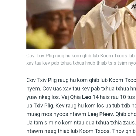
Cov Txiv Plig raug hu kom qhib lub Koom Txoos lub
xav tau kev pab txhua txhua hnub thiab tsis tsim ny
Cov Txiv Plig raug hu kom qhib lub Koom Txoo
nyem. Cov uas xav tau kev pab txhua txhua h
yuav nkag los. Vaj Qhia
Leo 14
hais rau 10 tus 
ua Txiv Plig. Kev raug hu kom los ua tub txib h
muag mos nyoos ntawm
Leej Pleev
. Qhib qho
Ua tam sim no kom ntau dua txhua txhia zaus.
ntawm neeg thiab lub Koom Txoos. Thov qhib qh