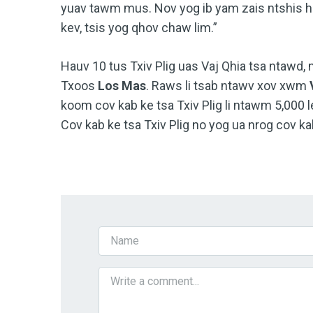
yuav tawm mus. Nov yog ib yam zais ntshis hau
kev, tsis yog qhov chaw lim.”
Hauv 10 tus Txiv Plig uas Vaj Qhia tsa ntawd,
Txoos
Los Mas
. Raws li tsab ntawv xov xwm
koom cov kab ke tsa Txiv Plig li ntawm 5,000 
Cov kab ke tsa Txiv Plig no yog ua nrog cov ka