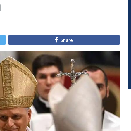
m
Share