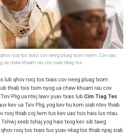
 qhov rooj tos txais cov neeg pluag txom nyem. Cov uas
og ua chaw khuam rau cov yuav nkag los.
s lub qhov rooj tos txais cov neeg pluag txom
nub thiab tsis tsim nyog ua chaw khuam rau cov
Txiv Plig ua ntej lawv yuav txais lub
Cim Tiag Tes
auv kev ua Txiv Plig, yog kev hu kom siab ntev thiab
v rooj thiab coj lwm tus kev uas tsis hais lus ntau.
 Tshwj xeeb tshaj yog hais txog kev sib tawg
ov rooj tos txais tus yuav nkag los thiab npaj siab