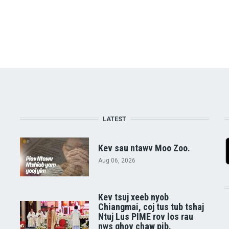
LATEST
Kev sau ntawv Moo Zoo.
Aug 06, 2026
Kev tsuj xeeb nyob
Chiangmai, coj tus tub tshaj
Ntuj Lus PIME rov los rau
nws qhov chaw pib.