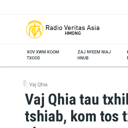
Skip to main content
XOV XWM KOOM
ZAJ NYEEM NIAJ
TXOOS
HNUB
Vaj Qhia
Vaj Qhia tau txhi
tshiab, kom tos 