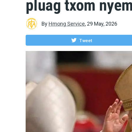
pluag txom nye
By
Hmong Service
,
29 May, 2026
Tweet