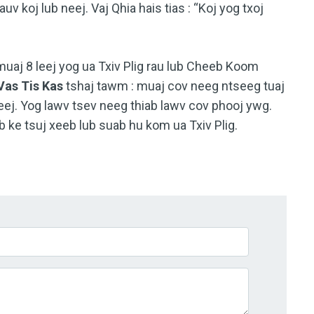
v koj lub neej. Vaj Qhia hais tias :
“Koj yog txoj
 muaj 8 leej yog ua Txiv Plig rau lub Cheeb Koom
Vas Tis Kas
tshaj tawm : muaj cov neeg ntseeg tuaj
leej. Yog lawv tsev neeg thiab lawv cov phooj ywg.
b ke tsuj xeeb lub suab hu kom ua Txiv Plig.