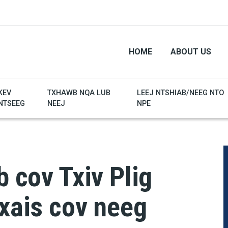
HOME
ABOUT US
KEV
TXHAWB NQA LUB
LEEJ NTSHIAB/NEEG NTO
NTSEEG
NEEJ
NPE
b cov Txiv Plig
txais cov neeg