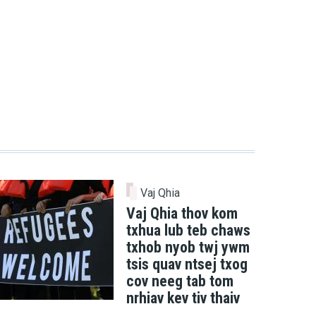
Vaj Qhia
Vaj Qhia thov kom
txhua lub teb chaws
txhob nyob twj ywm
tsis quav ntsej txog
cov neeg tab tom
nrhiav kev tiv thaiv