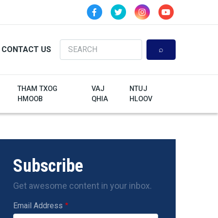
Search
CONTACT US
THAM TXOG
VAJ
NTUJ
HMOOB
QHIA
HLOOV
Subscribe
Get awesome content in your inbox.
Email Address