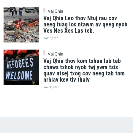
Vaj Qhia
Vaj Qhia Leo thov Ntuj rau cov
neeg tuag los ntawm av qeeg nyob
Ves Nes Xes Las teb.
Jul 13, 2026
Vaj Qhia
Vaj Qhia thov kom txhua lub teb
chaws txhob nyob twj ywm tsis
quav ntsej txog cov neeg tab tom
nrhiav kev tiv thaiv
Jun 30, 2026