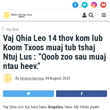
Skip to main content
Vaj Qhia
Vaj Qhia Leo 14 thov kom lub
Koom Txoos muaj tub tshaj
Ntuj Lus : “Qoob zoo sau muaj
ntau heev.”
By
Hmong Service
,
04 August, 2025
Vaj Qhia cov lus hais hauv
Angelus
, hauv lub tshav puam