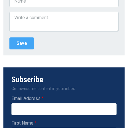
Subscribe
Get awesome content in your inbox.
Email Address
First Name