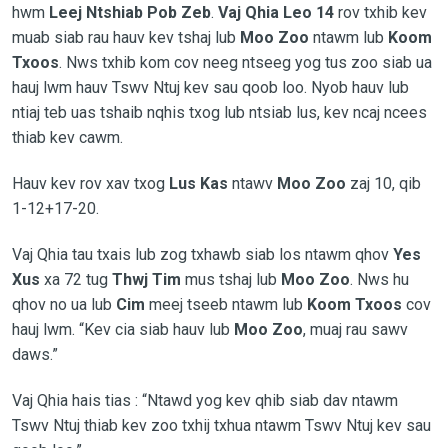
hwm
Leej Ntshiab Pob Zeb
.
Vaj Qhia Leo 14
rov txhib kev
muab siab rau hauv kev tshaj lub
Moo Zoo
ntawm lub
Koom
Txoos
. Nws txhib kom cov neeg ntseeg yog tus zoo siab ua
hauj lwm hauv Tswv Ntuj kev sau qoob loo. Nyob hauv lub
ntiaj teb uas tshaib nqhis txog lub ntsiab lus, kev ncaj ncees
thiab kev cawm.
Hauv kev rov xav txog
Lus Kas
ntawv
Moo Zoo
zaj 10, qib
1-12+17-20.
Vaj Qhia tau txais lub zog txhawb siab los ntawm qhov
Yes
Xus
xa 72 tug
Thwj Tim
mus tshaj lub
Moo Zoo
. Nws hu
qhov no ua lub
Cim
meej tseeb ntawm lub
Koom Txoos
cov
hauj lwm. “Kev cia siab hauv lub
Moo Zoo
, muaj rau sawv
daws.”
Vaj Qhia hais tias : “Ntawd yog kev qhib siab dav ntawm
Tswv Ntuj thiab kev zoo txhij txhua ntawm Tswv Ntuj kev sau