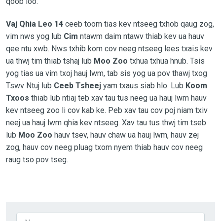
qoob loo.”
Vaj Qhia Leo 14
ceeb toom tias kev ntseeg txhob qaug zog,
vim nws yog lub
Cim
ntawm daim ntawv thiab kev ua hauv
qee ntu xwb. Nws txhib kom cov neeg ntseeg lees txais kev
ua thwj tim thiab tshaj lub
Moo Zoo
txhua txhua hnub. Tsis
yog tias ua vim txoj hauj lwm, tab sis yog ua pov thawj txog
Tswv Ntuj lub
Ceeb Tsheej
yam txaus siab hlo. Lub
Koom
Txoos
thiab lub ntiaj teb xav tau tus neeg ua hauj lwm hauv
kev ntseeg zoo li cov kab ke. Peb xav tau cov poj niam txiv
neej ua hauj lwm qhia kev ntseeg. Xav tau tus thwj tim tseb
lub
Moo Zoo
hauv tsev, hauv chaw ua hauj lwm, hauv zej
zog, hauv cov neeg pluag txom nyem thiab hauv cov neeg
raug tso pov tseg.