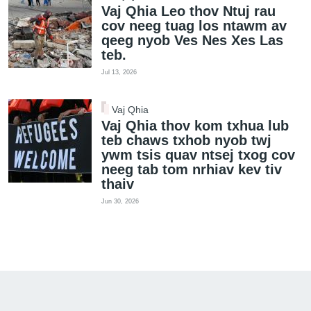
Vaj Qhia Leo thov Ntuj rau
cov neeg tuag los ntawm av
qeeg nyob Ves Nes Xes Las
teb.
Jul 13, 2026
Vaj Qhia
Vaj Qhia thov kom txhua lub
teb chaws txhob nyob twj
ywm tsis quav ntsej txog cov
neeg tab tom nrhiav kev tiv
thaiv
Jun 30, 2026