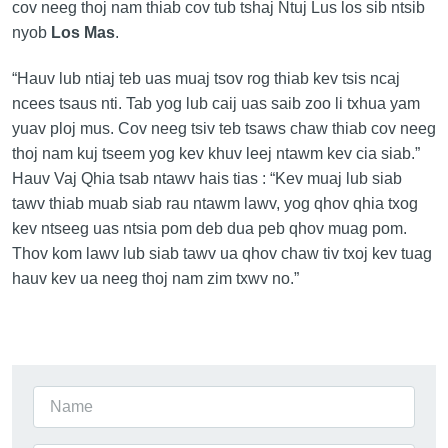
cov neeg thoj nam thiab cov tub tshaj Ntuj Lus los sib ntsib
nyob
Los Mas
.
“Hauv lub ntiaj teb uas muaj tsov rog thiab kev tsis ncaj
ncees tsaus nti. Tab yog lub caij uas saib zoo li txhua yam
yuav ploj mus. Cov neeg tsiv teb tsaws chaw thiab cov neeg
thoj nam kuj tseem yog kev khuv leej ntawm kev cia siab.”
Hauv Vaj Qhia tsab ntawv hais tias : “Kev muaj lub siab
tawv thiab muab siab rau ntawm lawv, yog qhov qhia txog
kev ntseeg uas ntsia pom deb dua peb qhov muag pom.
Thov kom lawv lub siab tawv ua qhov chaw tiv txoj kev tuag
hauv kev ua neeg thoj nam zim txwv no.”