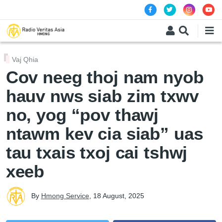
Skip to main content
Vaj Qhia
Cov neeg thoj nam nyob
hauv nws siab zim txwv
no, yog “pov thawj
ntawm kev cia siab” uas
tau txais txoj cai tshwj
xeeb
By
Hmong Service
,
18 August, 2025