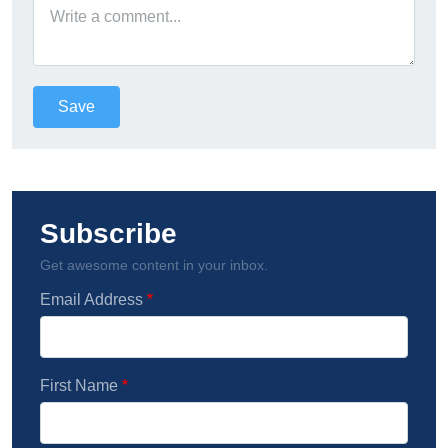
Subscribe
Get awesome content in your inbox.
Email Address
First Name