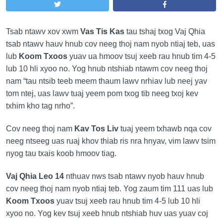
Tsab ntawv xov xwm
Vas Tis Kas
tau tshaj txog Vaj Qhia
tsab ntawv hauv hnub cov neeg thoj nam nyob ntiaj teb, uas
lub
Koom Txoos
yuav ua hmoov tsuj xeeb rau hnub tim 4-5
lub 10 hli xyoo no. Yog hnub ntshiab ntawm cov neeg thoj
nam “tau ntsib teeb meem thaum lawv nrhiav lub neej yav
tom ntej, uas lawv tuaj yeem pom txog tib neeg txoj kev
txhim kho tag nrho”.
Cov neeg thoj nam
Kav Tos Liv
tuaj yeem txhawb nqa cov
neeg ntseeg uas ruaj khov thiab ris nra hnyav, vim lawv tsim
nyog tau txais koob hmoov tiag.
Vaj Qhia Leo 14
nthuav nws tsab ntawv nyob hauv hnub
cov neeg thoj nam nyob ntiaj teb. Yog zaum tim 111 uas lub
Koom Txoos
yuav tsuj xeeb rau hnub tim 4-5 lub 10 hli
xyoo no. Yog kev tsuj xeeb hnub ntshiab huv uas yuav coj