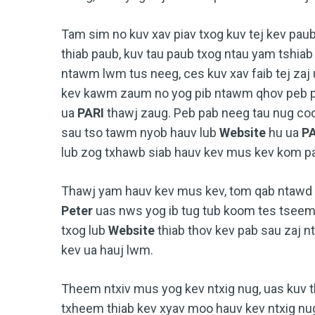
Tam sim no kuv xav piav txog kuv tej kev pa
thiab paub, kuv tau paub txog ntau yam tshiab
ntawm lwm tus neeg, ces kuv xav faib tej zaj
kev kawm zaum no yog pib ntawm qhov peb pa
ua
PARI
thawj zaug. Peb pab neeg tau nug coo
sau tso tawm nyob hauv lub
Website
hu ua
P
lub zog txhawb siab hauv kev mus kev kom pau
Thawj yam hauv kev mus kev, tom qab ntawd k
Peter
uas nws yog ib tug tub koom tes tseem
txog lub
Website
thiab thov kev pab sau zaj
kev ua hauj lwm.
Theem ntxiv mus yog kev ntxig nug, uas kuv 
txheem thiab kev xyav moo hauv kev ntxig nug,