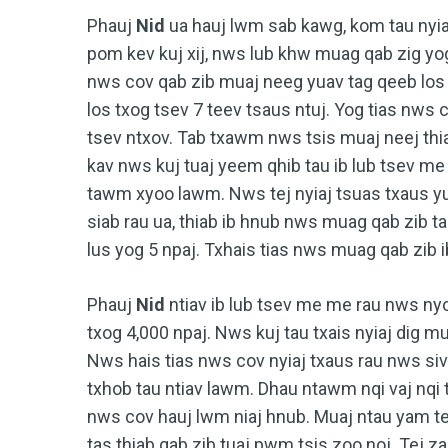
Phauj
Nid
ua hauj lwm sab kawg, kom tau nyi
pom kev kuj xij, nws lub khw muag qab zig yo
nws cov qab zib muaj neeg yuav tag qeeb los
los txog tsev 7 teev tsaus ntuj. Yog tias nws
tsev ntxov. Tab txawm nws tsis muaj neej thi
kav nws kuj tuaj yeem qhib tau ib lub tsev m
tawm xyoo lawm. Nws tej nyiaj tsuas txaus y
siab rau ua, thiab ib hnub nws muag qab zib t
lus yog 5 npaj. Txhais tias nws muag qab zib 
Phauj
Nid
ntiav ib lub tsev me me rau nws nyob,
txog 4,000 npaj. Nws kuj tau txais nyiaj dig 
Nws hais tias nws cov nyiaj txaus rau nws siv
txhob tau ntiav lawm. Dhau ntawm nqi vaj nqi 
nws cov hauj lwm niaj hnub. Muaj ntau yam t
tas thiab qab zib tuaj pwm tsis zoo noj. Tej 