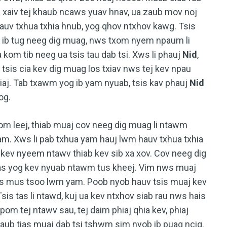
i xaiv tej khaub ncaws yuav hnav, ua zaub mov noj
hauv txhua txhia hnub, yog qhov ntxhov kawg. Tsis
m ib tug neeg dig muag, nws txom nyem npaum li
 kom tib neeg ua tsis tau dab tsi. Xws li phauj
Nid
,
sis cia kev dig muag los txiav nws tej kev npau
iaj. Tab txawm yog ib yam nyuab, tsis kav phauj
Nid
og.
 leej, thiab muaj cov neeg dig muag li ntawm
am. Xws li pab txhua yam hauj lwm hauv txhua txhia
 kev nyeem ntawv thiab kev sib xa xov. Cov neeg dig
as yog kev nyuab ntawm tus kheej. Vim nws muaj
 los mus tsoo lwm yam. Poob nyob hauv tsis muaj kev
sis tas li ntawd, kuj ua kev ntxhov siab rau nws hais
om tej ntawv sau, tej daim phiaj qhia kev, phiaj
aub tias muaj dab tsi tshwm sim nyob ib puag ncig.