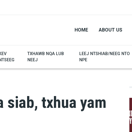
HOME
ABOUT US
KEV
TXHAWB NQA LUB
LEEJ NTSHIAB/NEEG NTO
NTSEEG
NEEJ
NPE
a siab, txhua yam