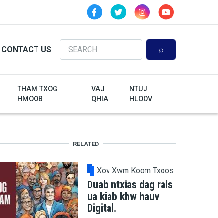
Search
CONTACT US
THAM TXOG
VAJ
NTUJ
HMOOB
QHIA
HLOOV
RELATED
Xov Xwm Koom Txoos
Duab ntxias dag rais
ua kiab khw hauv
Digital.