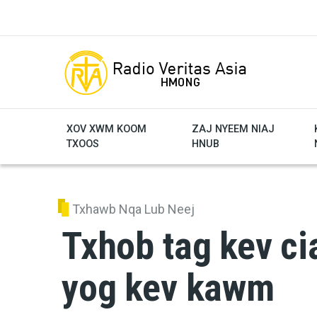
Skip to main content
XOV XWM KOOM
ZAJ NYEEM NIAJ
TXOOS
HNUB
Txhawb Nqa Lub Neej
Txhob tag kev ci
yog kev kawm