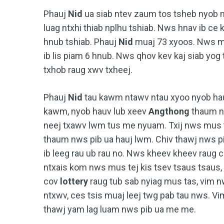
Phauj
Nid
ua siab ntev zaum tos tsheb nyob 
luag ntxhi thiab nplhu tshiab. Nws hnav ib c
hnub tshiab. Phauj
Nid
muaj 73 xyoos. Nws m
ib lis piam 6 hnub. Nws qhov kev kaj siab yo
txhob raug xwv txheej.
Phauj
Nid
tau kawm ntawv ntau xyoo nyob ha
kawm, nyob hauv lub xeev
Angthong
thaum n
neej txawv lwm tus me nyuam. Txij nws mus t
thaum nws pib ua hauj lwm. Chiv thawj nws 
ib leeg rau ub rau no. Nws kheev kheev raug 
ntxais kom nws mus tej kis tsev tsaus tsaus,
cov
lottery
raug tub sab nyiag mus tas, vim n
ntxwv, ces tsis muaj leej twg pab tau nws. Vim
thawj yam lag luam nws pib ua me me.