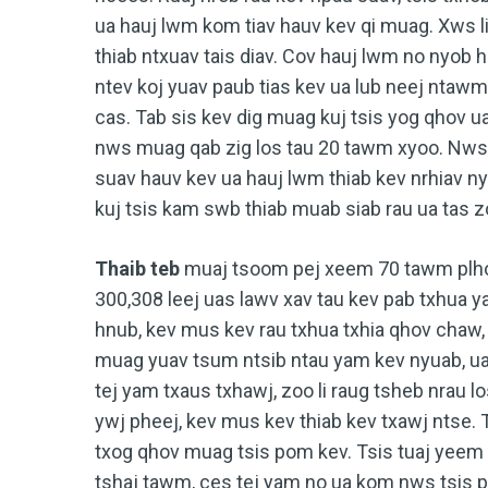
ua hauj lwm kom tiav hauv kev qi muag. Xws l
thiab ntxuav tais diav. Cov hauj lwm no nyob 
ntev koj yuav paub tias kev ua lub neej ntaw
cas. Tab sis kev dig muag kuj tsis yog qhov ua
nws muag qab zig los tau 20 tawm xyoo. Nws t
suav hauv kev ua hauj lwm thiab kev nrhiav ny
kuj tsis kam swb thiab muab siab rau ua tas z
Thaib teb
muaj tsoom pej xeem 70 tawm plhom
300,308 leej uas lawv xav tau kev pab txhua y
hnub, kev mus kev rau txhua txhia qhov chaw,
muag yuav tsum ntsib ntau yam kev nyuab, u
tej yam txaus txhawj, zoo li raug tsheb nrau
ywj pheej, kev mus kev thiab kev txawj ntse. T
txog qhov muag tsis pom kev. Tsis tuaj yeem p
tshaj tawm, ces tej yam no ua kom nws tsis p