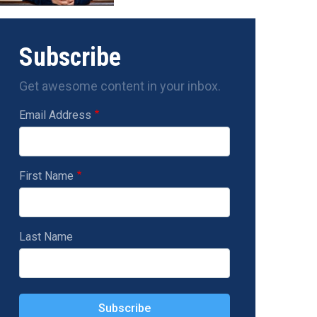
Subscribe
Get awesome content in your inbox.
Email Address
First Name
Last Name