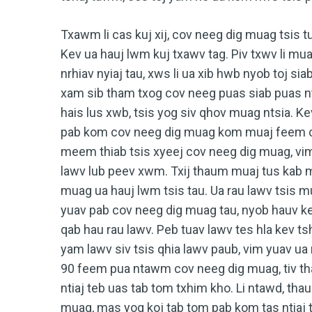
Txawm li cas kuj xij, cov neeg dig muag tsis 
Kev ua hauj lwm kuj txawv tag. Piv txwv li mu
nrhiav nyiaj tau, xws li ua xib hwb nyob toj si
xam sib tham txog cov neeg puas siab puas n
hais lus xwb, tsis yog siv qhov muag ntsia. K
pab kom cov neeg dig muag kom muaj feem cu
meem thiab tsis xyeej cov neeg dig muag, vim
lawv lub peev xwm. Txij thaum muaj tus kab
muag ua hauj lwm tsis tau. Ua rau lawv tsis m
yuav pab cov neeg dig muag tau, nyob hauv kev
qab hau rau lawv. Peb tuav lawv tes hla kev t
yam lawv siv tsis qhia lawv paub, vim yuav ua 
90 feem pua ntawm cov neeg dig muag, tiv tha
ntiaj teb uas tab tom txhim kho. Li ntawd, tha
muag, mas yog koj tab tom pab kom tas ntiaj