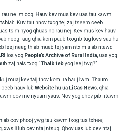
ub rau nej mloog. Hauv kev mus kev uas tau kawm
 tshiab. Kuv tau hnov txog tej zaj tseem ceeb
 uas tsim nyog qhuas no rau nej. Kev mus kev hauv
b neeg raug qhia kom paub txog ib tug kws sau hu
b leej neeg thiab muab tej yam ntxim siab ntawd
ARI
los yog
People’s Archive of Rural India
, uas yog
b zaj hais txog “
Thaib teb
yog leej twg?”
uj muaj kev taij thov kom ua hauj lwm. Thaum
 ceeb hauv lub
Website
hu ua
LiCas News
, qhia
 ntawm cov me nyuam yaus. Nov yog qhov pib ntawm
thiab cov phooj ywg tau kawm txog tus txheej
 xws li lub cev ntaj ntsug. Qhov uas lub cev ntaj