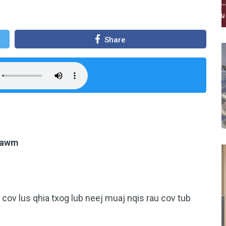
Share
 kawm
, cov lus qhia txog lub neej muaj nqis rau cov tub