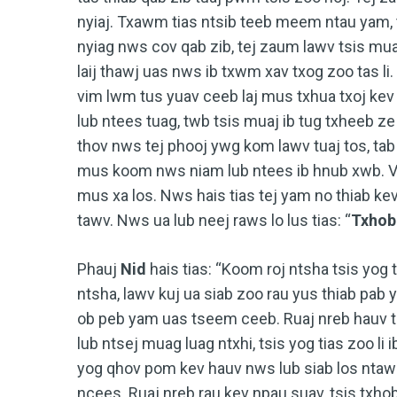
nyiaj. Txawm tias ntsib teeb meem ntau yam, 
nyiag nws cov qab zib, tej zaum lawv tsis mua
laij thawj uas nws ib txwm xav txog zoo tas li
vim lwm tus yuav ceeb laj mus txhua txoj k
lub ntees tuag, twb tsis muaj ib tug txheeb z
thov nws tej phooj ywg kom lawv tuaj tos, tab
mus koom nws niam lub ntees ib hnub xwb. Vi
mus xa los. Nws hais tias tej yam no thiab k
tawv. Nws ua lub neej raws lo lus tias: “
Txhob 
Phauj
Nid
hais tias: “Koom roj ntsha tsis yog
ntsha, lawv kuj ua siab zoo rau yus thiab pab 
ob peb yam uas tseem ceeb. Ruaj nreb hauv tu
lub ntsej muag luag ntxhi, tsis yog tias zoo 
yog qhov pom kev hauv nws lub siab los ntawm
ncees. Ruaj nreb rau kev npau suav, tsis txho