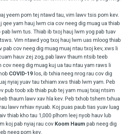
tuaj yeem pom tej ntawd tau, vim lawv tsis pom kev.
aj qee yam hauj lwm cia cov neeg dig muag ua thiab
ab pab lwm tus. Thiab ib txoj hauj lwm yog pab tuav
tsws. Vim ntawd yog txoj hauj lwm uas mloog thiab
ev pab cov neeg dig muag muaj ntau txoj kev, xws li
am hauv zej zog, pab lawv thaum ntsib teeb
 cov neeg dig muag kuj ua tau ntau yam raws li
 mob
COVID-19
los, ib txhia neeg nrog rau cov dig
uaj nyiaj yuav tau txhiam xws thiab lwm yam. Peb
 pub toob xib thiab pub tej yam muaj txiaj ntsim
sheb thaum lawv xav hla kev. Peb txhob tshem txhua
rau lawv nrhiav nyuab. Koj puas paub tias yuav luag
iv thiab kho tau 1,000 plhom leej nyob hauv lub
um koj pab nyiaj rau cov
Koom Haum
pab neeg dig
 teb neeg pom kev.