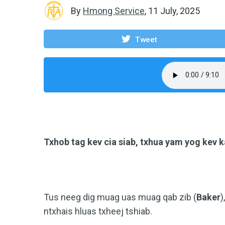
By
Hmong Service
,
11 July, 2025
Tweet
Txhob tag kev cia siab, txhua yam yog kev
Tus neeg dig muag uas muag qab zib (
Baker
)
ntxhais hluas txheej tshiab.