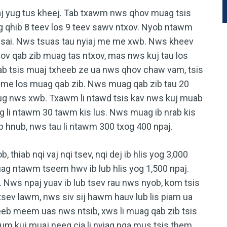
aj yug tus kheej. Tab txawm nws qhov muag tsis
g qhib 8 teev los 9 teev sawv ntxov. Nyob ntawm
 sai. Nws tsuas tau nyiaj me me xwb. Nws kheev
 cov qab zib muag tas ntxov, mas nws kuj tau los
ab tsis muaj txheeb ze ua nws qhov chaw vam, tsis
e me los muag qab zib. Nws muag qab zib tau 20
ug nws xwb. Txawm li ntawd tsis kav nws kuj muab
ag li ntawm 30 tawm kis lus. Nws muag ib nrab kis
ib hnub, nws tau li ntawm 300 txog 400 npaj.
 thiab nqi vaj nqi tsev, nqi dej ib hlis yog 3,000
muag ntawm tseem hwv ib lub hlis yog 1,500 npaj.
. Nws npaj yuav ib lub tsev rau nws nyob, kom tsis
tsev lawm, nws siv sij hawm hauv lub lis piam ua
eeb meem uas nws ntsib, xws li muag qab zib tsis
zaum kuj muaj neeg cia li nyiag nqa mus tsis them