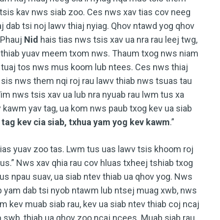
tsis kav nws siab zoo. Ces nws xav tias cov neeg
j dab tsi noj lawv thiaj nyiag. Qhov ntawd yog qhov
. Phauj
Nid
hais tias nws tsis xav ua nra rau leej twg,
ev thiab yuav meem txom nws. Thaum txog nws niam
e tuaj tos nws mus koom lub ntees. Ces nws thiaj
 sis nws them nqi roj rau lawv thiab nws tsuas tau
m nws tsis xav ua lub nra nyuab rau lwm tus xa
ev kawm yav tag, ua kom nws paub txog kev ua siab
tag kev cia siab, txhua yam yog kev kawm
.”
 tias yuav zoo tas. Lwm tus uas lawv tsis khoom roj
yus.” Nws xav qhia rau cov hluas txheej tshiab txog
s npau suav, ua siab ntev thiab ua qhov yog. Nws
li ib yam dab tsi nyob ntawm lub ntsej muag xwb, nws
 kev muab siab rau, kev ua siab ntev thiab coj ncaj
b swb, thiab ua qhov zoo ncaj ncees. Muab siab rau