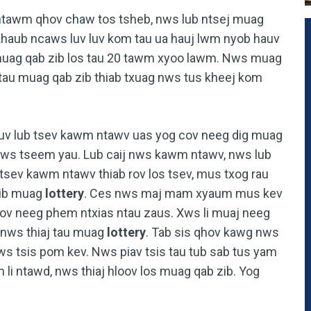
ntawm qhov chaw tos tsheb, nws lub ntsej muag
e khaub ncaws luv luv kom tau ua hauj lwm nyob hauv
uag qab zib los tau 20 tawm xyoo lawm. Nws muag
g tau muag qab zib thiab txuag nws tus kheej kom
uv lub tsev kawm ntawv uas yog cov neeg dig muag
ws tseem yau. Lub caij nws kawm ntawv, nws lub
sev kawm ntawv thiab rov los tsev, mus txog rau
pib muag
lottery
. Ces nws maj mam xyaum mus kev
cov neeg phem ntxias ntau zaus. Xws li muaj neeg
 nws thiaj tau muag
lottery
. Tab sis qhov kawg nws
ws tsis pom kev. Nws piav tsis tau tub sab tus yam
 li ntawd, nws thiaj hloov los muag qab zib. Yog