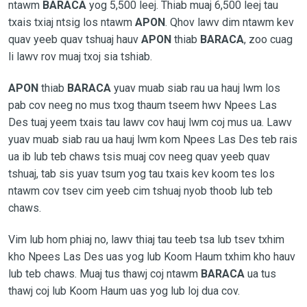
ntawm
BARACA
yog 5,500 leej. Thiab muaj 6,500 leej tau
txais txiaj ntsig los ntawm
APON
. Qhov lawv dim ntawm kev
quav yeeb quav tshuaj hauv
APON
thiab
BARACA
,
zoo cuag
li lawv rov muaj txoj sia tshiab.
APON
thiab
BARACA
yuav muab siab rau ua hauj lwm los
pab cov neeg no mus txog thaum tseem hwv Npees Las
Des tuaj yeem txais tau lawv cov hauj lwm coj mus ua. Lawv
yuav muab siab rau ua hauj lwm kom Npees Las Des teb rais
ua ib lub teb chaws tsis muaj cov neeg quav yeeb quav
tshuaj, tab sis yuav tsum yog tau txais kev koom tes los
ntawm cov tsev cim yeeb cim tshuaj nyob thoob lub teb
chaws.
Vim lub hom phiaj no, lawv thiaj tau teeb tsa lub tsev txhim
kho Npees Las Des uas yog lub Koom Haum txhim kho hauv
lub teb chaws. Muaj tus thawj coj ntawm
BARACA
ua tus
thawj coj lub Koom Haum uas yog lub loj dua cov.