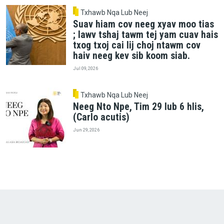
Txhawb Nqa Lub Neej
Suav hiam cov neeg xyav moo tias
; lawv tshaj tawm tej yam cuav hais
txog txoj cai lij choj ntawm cov
haiv neeg kev sib koom siab.
Jul 09, 2026
Txhawb Nqa Lub Neej
Neeg Nto Npe, Tim 29 lub 6 hlis,
(Carlo acutis)
Jun 29, 2026