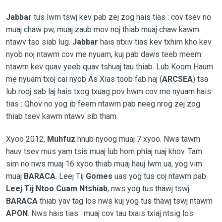
Jabbar
tus lwm tswj kev pab zej zog hais tias : cov tsev no
muaj chaw pw, muaj zaub mov noj thiab muaj chaw kawm
ntawv tso siab lug.
Jabbar
hais ntxiv tias kev txhim kho kev
nyob noj ntawm cov me nyuam, kuj pab daws teeb meem
ntawm kev quav yeeb quav tshuaj tau thiab. Lub Koom Haum
me nyuam txoj cai nyob As Xias toob fab naj (
ARCSEA
) tsa
lub rooj sab laj hais txog txuag pov hwm cov me nyuam hais
tias : Qhov no yog ib feem ntawm pab neeg nrog zej zog
thiab tsev kawm ntawv sib tham.
Xyoo 2012,
Muhfuz
hnub nyoog muaj 7 xyoo. Nws tawm
hauv tsev mus yam tsis muaj lub hom phiaj ruaj khov. Tam
sim no nws muaj 16 xyoo thiab muaj hauj lwm ua, yog vim
muaj
BARACA
. Leej Tij
Gomes
uas yog tus coj ntawm pab
Leej Tij
Ntoo Cuam Ntshiab
, nws yog tus thawj tswj
BARACA
thiab yav tag los nws kuj yog tus thawj tswj ntawm
APON
. Nws hais tias : muaj cov tau txais txiaj ntsig los