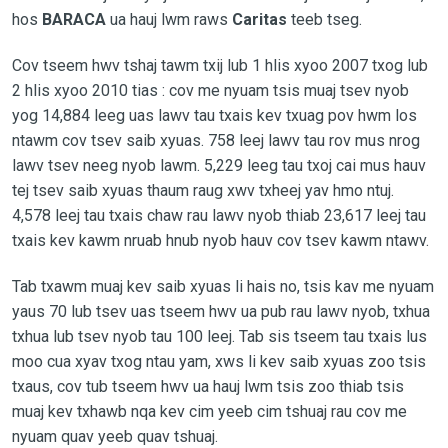
hos
BARACA
ua hauj lwm raws
Caritas
teeb tseg.
Cov tseem hwv tshaj tawm txij lub 1 hlis xyoo 2007 txog lub
2 hlis xyoo 2010 tias : cov me nyuam tsis muaj tsev nyob
yog 14,884 leeg uas lawv tau txais kev txuag pov hwm los
ntawm cov tsev saib xyuas. 758 leej lawv tau rov mus nrog
lawv tsev neeg nyob lawm. 5,229 leeg tau txoj cai mus hauv
tej tsev saib xyuas thaum raug xwv txheej yav hmo ntuj.
4,578 leej tau txais chaw rau lawv nyob thiab 23,617 leej tau
txais kev kawm nruab hnub nyob hauv cov tsev kawm ntawv.
Tab txawm muaj kev saib xyuas li hais no, tsis kav me nyuam
yaus 70 lub tsev uas tseem hwv ua pub rau lawv nyob, txhua
txhua lub tsev nyob tau 100 leej. Tab sis tseem tau txais lus
moo cua xyav txog ntau yam, xws li kev saib xyuas zoo tsis
txaus, cov tub tseem hwv ua hauj lwm tsis zoo thiab tsis
muaj kev txhawb nqa kev cim yeeb cim tshuaj rau cov me
nyuam quav yeeb quav tshuaj.