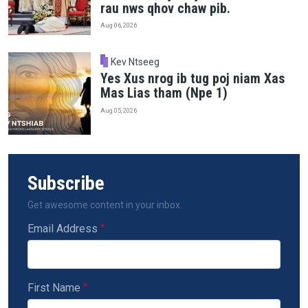
rau nws qhov chaw pib.
Aug 06, 2026
Kev Ntseeg
Yes Xus nrog ib tug poj niam Xas
Mas Lias tham (Npe 1)
Aug 05, 2026
Subscribe
Get awesome content in your inbox.
Email Address
First Name