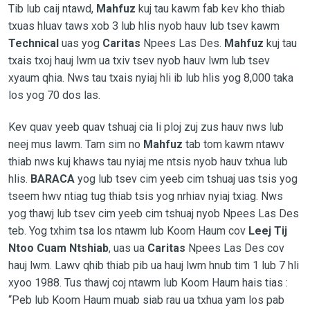
Tib lub caij ntawd,
Mahfuz
kuj tau kawm fab kev kho thiab
txuas hluav taws xob 3 lub hlis nyob hauv lub tsev kawm
Technical
uas yog
Caritas
Npees Las Des.
Mahfuz
kuj tau
txais txoj hauj lwm ua txiv tsev nyob hauv lwm lub tsev
xyaum qhia. Nws tau txais nyiaj hli ib lub hlis yog 8,000 taka
los yog 70 dos las.
Kev quav yeeb quav tshuaj cia li ploj zuj zus hauv nws lub
neej mus lawm. Tam sim no
Mahfuz
tab tom kawm ntawv
thiab nws kuj khaws tau nyiaj me ntsis nyob hauv txhua lub
hlis.
BARACA
yog lub tsev cim yeeb cim tshuaj uas tsis yog
tseem hwv ntiag tug thiab tsis yog nrhiav nyiaj txiag. Nws
yog thawj lub tsev cim yeeb cim tshuaj nyob Npees Las Des
teb. Yog txhim tsa los ntawm lub Koom Haum cov
Leej Tij
Ntoo Cuam Ntshiab
, uas ua
Caritas
Npees Las Des cov
hauj lwm. Lawv qhib thiab pib ua hauj lwm hnub tim 1 lub 7 hli
xyoo 1988. Tus thawj coj ntawm lub Koom Haum hais tias :
“Peb lub Koom Haum muab siab rau ua txhua yam los pab