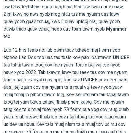
pw hauv tej tshav tsheb nqaj hlau thiab pw lwm qhov chaw.
Zim txwv no nws nyob nrog ntau tus me nyuam uas lawv
quav yeeb quav tshuaj, xws li quav nplooj maj, quav yeeb
dawb thiab quav tshuaj nees uas tsim tawm nyob
Myanmar
teb.
Lub 12 hlis tsaib no, lub pwm tsav txheeb mej hwm nyob
Npees Las Des teb uas tau txais kev pab los ntawm
UNICEF
tau tshaj tawm txog cov me nyuam tsis muaj vaj tse nyob
hauv xyoo 2022. Tab txawm lawv tau teev tas cov me nyuam
tsis muaj tsev nyob cov npe, tsis kav
UNICEF
cov neeg
hais
tias : tej zaum cov me nyuam tsis muaj vaj tsev nyob yuav
muaj tshaj ib plhom tawm leej. Kev soj ntsuam tau tshaj tawm
txog tej yam txaus txhawj thiab phem kawg. Cov me nyuam
taug kev tsis muaj tsev nyob 79 feem pua yog cov raug quab
yuam siab ntsws thiab lub cev ntaj ntsug los yog raug yuam
ua dev ua npua. Kev tsis muaj niam tsis muaj txiv ua rau cov
me nyuam 76 feem pua raug thuam thiab raug luag saib tsis