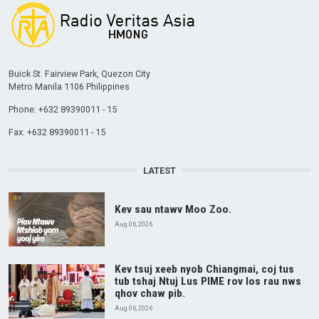
Buick St. Fairview Park, Quezon City
Metro Manila 1106 Philippines
Phone: +632 89390011 - 15
Fax: +632 89390011 - 15
LATEST
Kev sau ntawv Moo Zoo.
Aug 06, 2026
Kev tsuj xeeb nyob Chiangmai, coj tus
tub tshaj Ntuj Lus PIME rov los rau nws
qhov chaw pib.
Aug 06, 2026