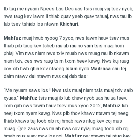
Ib tug me nyuam Npees Las Des uas tsis muaj vaj tsev nyob,
nws taug kev lawm li thiab quav yeeb quav tshuaj, nws tau ib
lub tsev tshiab los ntawm
Khichuri
.
Mahfuz
muaj hnub nyoog 7 xyoo, nws tawm hauv tsev mus
thiab pib taug kev tsheb rau ub rau no yam tsis muaj hom
phiaj. Vim nws niam nws txiv muab nws muag rau ib nkawm
niam txiv, ces nws raug tsim txom heev kawg. Nws kuj raug
cov xib hwb qhia kev ntseeg
Islam
nyob
Madrasa
sau tej
daim ntawv dai ntawm nws caj dab tias :
“Me nyuam saws los ! Nws tsis muaj niam tsis muaj txiv saib
xyuas.”
Mahfuz
tsis muaj ib lub chaw nyob uas hu ua tsev.
Tom qab nws tawm hauv tsev mus xyoo 2012,
Mahfuz
lub
neej txom nyem kawg. Nws pib thov khawv ntawm tej neeg
thiab khaws tej toob xib roj hmab raws ntug kev coj mus
muag. Qee zaus nws muab nws cov nyiaj muag toob xib roj
hmab mus yuav mov los noj.
Mahfuz
pw ntawm tej ntug kev,