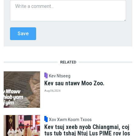
RELATED
Kev Ntseeg
Kev sau ntawv Moo Zoo.
Aug 06, 2026
Xov Xwm Koom Txoos
Kev tsuj xeeb nyob Chiangmai, coj
tus tub tshaj Ntuj Lus PIME rov los