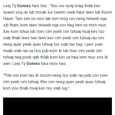
Leej Tij
Gomes
hais tias : “Kev siv nyiaj txiag thiab kev
xyaum yog ob lub ntsiab lus tseem ceeb hauv lawv lub Koom
Haum. Tam sim no nws tab tom nrog cov neeg txhawb nqa
sib tham, kom lawv txhawb nqa cov hauj lwm no ntxiv mus.
Xav kom txhua lub tsev cim yeeb cim tshuaj muaj kev tso
siab thiab lees tias lawv kev cim yeeb cim tshuaj rau cov
neeg quav yeeb quav tshuaj tso siab tau tiag. Lawv yuav
muab siab rau ua tsis pub kom ib lub tsev cim yeeb cim
tshuaj twg poob qab thiab kom kev ua hauj lwm mus zoo ib
yam. Leej Tij
Gomes
hais ntxiv tias :
“Peb xav kom tas ib tsoom neeg tso siab rau peb cov tsev
cim yeeb cim tshuaj. Kho cov neeg quav yeeb quav tshuaj
kom zoo thiab muaj kev tso siab lug !