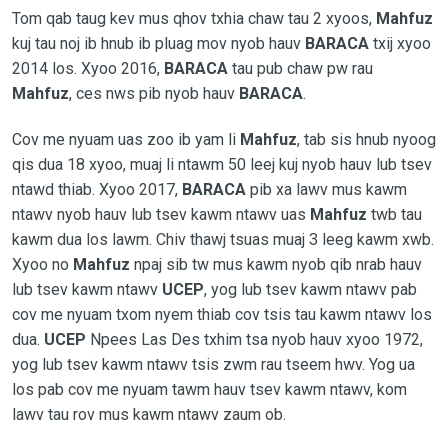
Tom qab taug kev mus qhov txhia chaw tau 2 xyoos,
Mahfuz
kuj tau noj ib hnub ib pluag mov nyob hauv
BARACA
txij xyoo
2014 los. Xyoo 2016,
BARACA
tau pub chaw pw rau
Mahfuz
, ces nws pib nyob hauv
BARACA
.
Cov me nyuam uas zoo ib yam li
Mahfuz
, tab sis hnub nyoog
qis dua 18 xyoo, muaj li ntawm 50 leej kuj nyob hauv lub tsev
ntawd thiab. Xyoo 2017,
BARACA
pib xa lawv mus kawm
ntawv nyob hauv lub tsev kawm ntawv uas
Mahfuz
twb tau
kawm dua los lawm. Chiv thawj tsuas muaj 3 leeg kawm xwb.
Xyoo no
Mahfuz
npaj sib tw mus kawm nyob qib nrab hauv
lub tsev kawm ntawv
UCEP
, yog lub tsev kawm ntawv pab
cov me nyuam txom nyem thiab cov tsis tau kawm ntawv los
dua.
UCEP
Npees Las Des txhim tsa nyob hauv xyoo 1972,
yog lub tsev kawm ntawv tsis zwm rau tseem hwv. Yog ua
los pab cov me nyuam tawm hauv tsev kawm ntawv, kom
lawv tau rov mus kawm ntawv zaum ob.