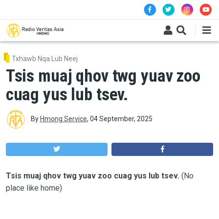
Skip to main content
Txhawb Nqa Lub Neej
Tsis muaj qhov twg yuav zoo
cuag yus lub tsev.
By
Hmong Service
,
04 September, 2025
Tsis muaj qhov twg yuav zoo cuag yus lub tsev.
(No
place like home)