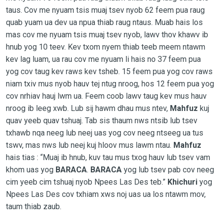
taus. Cov me nyuam tsis muaj tsev nyob 62 feem pua raug
quab yuam ua dev ua npua thiab raug ntaus. Muab hais los
mas cov me nyuam tsis muaj tsev nyob, lawv thov khawv ib
hnub yog 10 teev. Kev txom nyem thiab teeb meem ntawm
kev lag luam, ua rau cov me nyuam li hais no 37 feem pua
yog cov taug kev raws kev tsheb. 15 feem pua yog cov raws
niam txiv mus nyob hauv tej ntug nroog, hos 12 feem pua yog
cov nrhiav hauj lwm ua. Feem coob lawv taug kev mus hauv
nroog ib leeg xwb. Lub sij hawm dhau mus ntev,
Mahfuz
kuj
quav yeeb quav tshuaj. Tab sis thaum nws ntsib lub tsev
txhawb nqa neeg lub neej uas yog cov neeg ntseeg ua tus
tswv, mas nws lub neej kuj hloov mus lawm ntau.
Mahfuz
hais tias : “Muaj ib hnub, kuv tau mus txog hauv lub tsev vam
khom uas yog
BARACA
.
BARACA
yog lub tsev pab cov neeg
cim yeeb cim tshuaj nyob Npees Las Des teb.”
Khichuri
yog
Npees Las Des cov txhiam xws noj uas ua los ntawm mov,
taum thiab zaub.