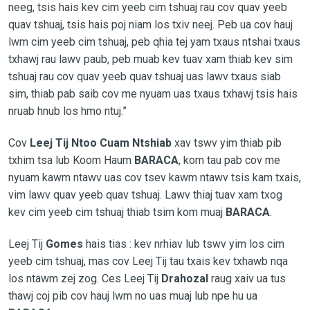
neeg, tsis hais kev cim yeeb cim tshuaj rau cov quav yeeb
quav tshuaj, tsis hais poj niam los txiv neej. Peb ua cov hauj
lwm cim yeeb cim tshuaj, peb qhia tej yam txaus ntshai txaus
txhawj rau lawv paub, peb muab kev tuav xam thiab kev sim
tshuaj rau cov quav yeeb quav tshuaj uas lawv txaus siab
sim, thiab pab saib cov me nyuam uas txaus txhawj tsis hais
nruab hnub los hmo ntuj.”
Cov
Leej Tij Ntoo Cuam Ntshiab
xav tswv yim thiab pib
txhim tsa lub Koom Haum
BARACA
, kom tau pab cov me
nyuam kawm ntawv uas cov tsev kawm ntawv tsis kam txais,
vim lawv quav yeeb quav tshuaj. Lawv thiaj tuav xam txog
kev cim yeeb cim tshuaj thiab tsim kom muaj
BARACA
.
Leej Tij
Gomes
hais tias : kev nrhiav lub tswv yim los cim
yeeb cim tshuaj, mas cov Leej Tij tau txais kev txhawb nqa
los ntawm zej zog. Ces Leej Tij
Drahozal
raug xaiv ua tus
thawj coj pib cov hauj lwm no uas muaj lub npe hu ua