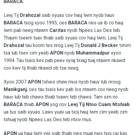
BARACA
.
Leej Tij
Drahozal
saib xyuas cov hauj lwm nyob hauv
BARACA
txog xyoo 1995, ces
BARACA
rais ua ib co hauj
lwm pab neeg ntawm
Caritas
nyob
Npees Las Des teb.
Thaum tseem tuav thiab saib xyuas cov hauj lwm, Leej Tij
Drahozal
tau koom tes nrog Leej Tij
Donald J Becker
txhim
tsa lub tsev cim yeeb
APON
nyob
Muhammadpur
xyoo
1994. Tau txais kev pab peev nyiaj txiag tuaj ntawm nkawd
cov kwv tij thiab nkawd ob tse neeg.
Xyoo 2007
APON
tshais chaw mus nyob hauv lub nroog
Manikganj
, ces tau txais kev pab los ntawm cov neeg nyob
hauv lub teb chaws thiab txawv teb chaws. Tam sim no
BARACA
thiab
APON
yog cov
Leej Tij Ntoo Cuam Ntshiab
ua tus saib xyuas. Lawv yuav ua txoj hauj lwm cim yeeb cim
tshuaj nyob Npees Las Des teb ntxiv mus.
APON
ua hauj lwm ywj siab thiab nws muaj nws txoj cai kav,