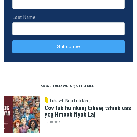
Last Name
MORE TXHAWB NQA LUB NEEJ
Txhawb Nqa Lub Neej
Cov tub hu nkauj txheej tshiab uas
yog Hmoob Nyab Laj
Jul 10, 2026