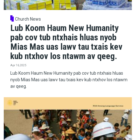
Church News
Lub Koom Haum New Humanity
pab cov tub ntxhais hluas nyob
Mias Mas uas lawv tau txais kev
kub ntxhov los ntawm av qeeg.
Apr 16, 2025
Lub Koom Haum New Humanity pab cov tub ntxhais hluas
nyob Mias Mas uas lawv tau txais kev kub ntxhov los ntawm
av qeeg.