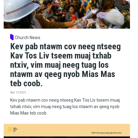
Church News
Kev pab ntawm cov neeg ntseeg
Kav Tos Liv tseem muaj txhab
ntxiv, vim muaj neeg tuag los
ntawm av qeeg nyob Mias Mas
teb coob.
Apr 15, 2025
Kev pab ntawm cov neeg ntseeg Kav Tos Liv tseem muaj
txhab ntxiv, vim muaj neeg tuag los ntawm av qeeg nyob
Mias Mas teb coob.