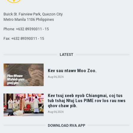
Buick St. Fairview Park, Quezon City
Metro Manila 1106 Philippines
Phone: +632 89390011 - 15
Fax: +632 89390011 - 15
LATEST
Kev sau ntawv Moo Zoo.
Aug 06, 2026
Kev tsuj xeeb nyob Chiangmai, coj tus
tub tshaj Ntuj Lus PIME rov los rau nws
qhov chaw pib.
Aug 06, 2026
DOWNLOAD RVA APP