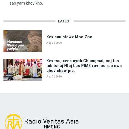
sab yam khov kho.
LATEST
Kev sau ntawv Moo Zoo.
Aug 06, 2026
Kev tsuj xeeb nyob Chiangmai, coj tus
tub tshaj Ntuj Lus PIME rov los rau nws
qhov chaw pib.
Aug 06, 2026