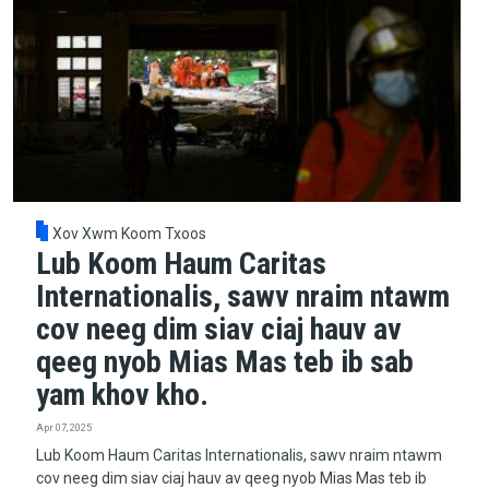
Xov Xwm Koom Txoos
Lub Koom Haum Caritas
Internationalis, sawv nraim ntawm
cov neeg dim siav ciaj hauv av
qeeg nyob Mias Mas teb ib sab
yam khov kho.
Apr 07, 2025
Lub Koom Haum Caritas Internationalis, sawv nraim ntawm
cov neeg dim siav ciaj hauv av qeeg nyob Mias Mas teb ib