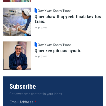
Xov Xwm Koom Txoos
Qhov chaw thaj yeeb thiab kev tos
txais.
Aug 07, 2026
Xov Xwm Koom Txoos
Qhov kev pib uas nyuab.
Aug 07, 2026
Subscribe
Get awesome content in your inbox.
Email Address