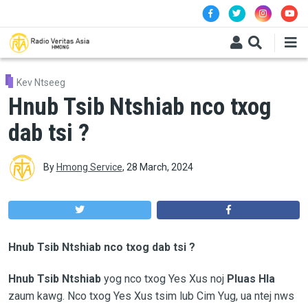
Skip to main content
Kev Ntseeg
Hnub Tsib Ntshiab nco txog
dab tsi ?
By
Hmong Service
,
28 March, 2024
Hnub Tsib Ntshiab nco txog dab tsi ?
Hnub Tsib Ntshiab
yog nco txog Yes Xus noj
Pluas Hla
zaum kawg. Nco txog Yes Xus tsim lub Cim Yug, ua ntej nws