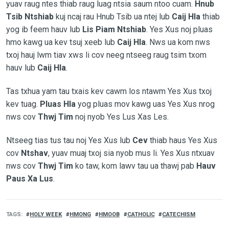
yuav raug ntes thiab raug luag ntsia saum ntoo cuam.
Hnub
Tsib Ntshiab
kuj ncaj rau Hnub Tsib ua ntej lub
Caij Hla
thiab
yog ib feem hauv lub
Lis Piam Ntshiab
. Yes Xus noj pluas
hmo kawg ua kev tsuj xeeb lub
Caij Hla
. Nws ua kom nws
txoj hauj lwm tiav xws li cov neeg ntseeg raug tsim txom
hauv lub
Caij Hla
.
Tas txhua yam tau txais kev cawm los ntawm Yes Xus txoj
kev tuag.
Pluas Hla
yog pluas mov kawg uas Yes Xus nrog
nws cov
Thwj Tim
noj nyob Yes Lus Xas Les.
Ntseeg tias tus tau noj Yes Xus lub
Cev
thiab haus Yes Xus
cov
Ntshav
, yuav muaj txoj sia nyob mus li. Yes Xus ntxuav
nws cov
Thwj Tim
ko taw, kom lawv tau ua thawj pab
Hauv
Paus Xa Lus
.
TAGS
HOLY WEEK
HMONG
HMOOB
CATHOLIC
CATECHISM