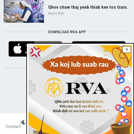
Qhov chaw thaj yeeb thiab kev tos txais.
Aug 07, 2026
DOWNLOAD RVA APP
×
STAY CONNECTED WITH US!
|
Dark theme
FOOTER
Contact