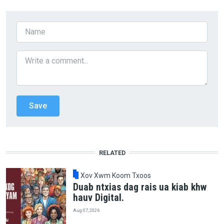
RELATED
Xov Xwm Koom Txoos
Duab ntxias dag rais ua kiab khw
hauv Digital.
Aug 07, 2026