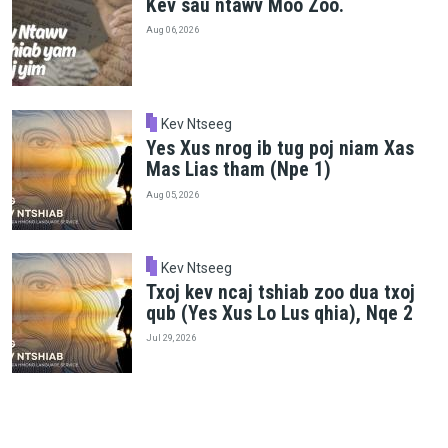
Kev sau ntawv Moo Zoo.
Aug 06, 2026
Kev Ntseeg
Yes Xus nrog ib tug poj niam Xas
Mas Lias tham (Npe 1)
Aug 05, 2026
Kev Ntseeg
Txoj kev ncaj tshiab zoo dua txoj
qub (Yes Xus Lo Lus qhia), Nqe 2
Jul 29, 2026